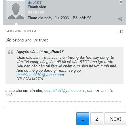
dcv107
Thành viên
Tham gia ngày:
Jul 2006
Bài gởi:
58
24-08-2007, 11:03 AM
#15
Ðề: bêtông ứng lực trước
Nguyên văn bởi
ntl_dhxd47
Chào các bạn. Tớ là sinh viên trường đại học xây dựng, tớ
vừa TN xong, cũng làm đề tài về sàn BTCT ứng lực trước.
Nếu bạn nào cần tài liệu để châm cứu, liên hệ với mình nhé.
Nếu có thể giúp được gì, mình sẽ giúp.
thanhliem47th1@yahoo.com
DT: 0984142701
share cho em với nhé,
dcvtn3437@yahoo.com
, cám ơn anh rất
nhiều.
1
2
Next