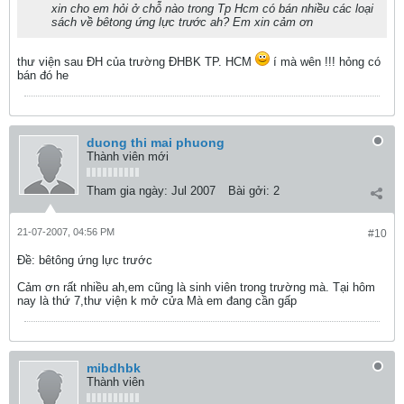
xin cho em hỏi ở chỗ nào trong Tp Hcm có bán nhiều các loại
sách về bêtong ứng lực trước ah? Em xin cảm ơn
thư viện sau ĐH của trường ĐHBK TP. HCM
í mà wên !!! hỏng có
bán đó he
duong thi mai phuong
Thành viên mới
Tham gia ngày:
Jul 2007
Bài gởi:
2
21-07-2007, 04:56 PM
#10
Ðề: bêtông ứng lực trước
Cảm ơn rất nhiều ah,em cũng là sinh viên trong trường mà. Tại hôm
nay là thứ 7,thư viện k mở cửa Mà em đang cần gấp
mibdhbk
Thành viên