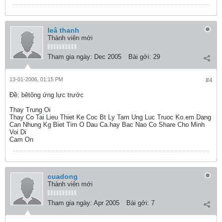
leâ thanh
Thành viên mới
Tham gia ngày:
Dec 2005
Bài gởi:
29
13-01-2006, 01:15 PM
#4
Ðề: bêtông ứng lực trước
Thay Trung Oi
Thay Co Tai Lieu Thiet Ke Coc Bt Ly Tam Ung Luc Truoc Ko.em Dang
Can Nhung Kg Biet Tim O Dau Ca.hay Bac Nao Co Share Cho Minh
Voi Di
Cam On
cuadong
Thành viên mới
Tham gia ngày:
Apr 2005
Bài gởi:
7