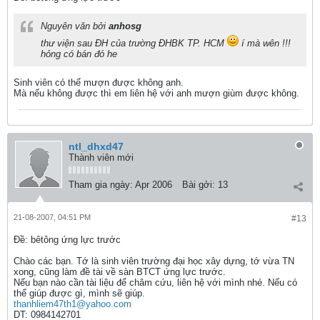
Nguyên văn bởi
anhosg
thư viện sau ĐH của trường ĐHBK TP. HCM
í mà wên !!!
hỏng có bán đó he
Sinh viên có thể mượn được không anh.
Mà nếu không được thì em liên hệ với anh mượn giùm được không.
ntl_dhxd47
Thành viên mới
Tham gia ngày:
Apr 2006
Bài gởi:
13
21-08-2007, 04:51 PM
#13
Ðề: bêtông ứng lực trước
Chào các bạn. Tớ là sinh viên trường đại học xây dựng, tớ vừa TN
xong, cũng làm đề tài về sàn BTCT ứng lực trước.
Nếu bạn nào cần tài liệu để châm cứu, liên hệ với mình nhé. Nếu có
thể giúp được gì, mình sẽ giúp.
thanhliem47th1@yahoo.com
DT: 0984142701