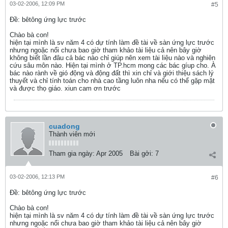
03-02-2006, 12:09 PM
#5
Ðề: bêtông ứng lực trước
Chào bà con!
hiện tại mình là sv năm 4 có dự tính làm đề tài về sàn ứng lực trước
nhưng ngoặc nổi chưa bao giờ tham khảo tài liệu cả nên bây giờ
không biết lần đâu cả bác nào chỉ giúp nên xem tài liệu nào và nghiên
cứu sâu môn nào. Hiện tại mình ở TP.hcm mong các bác gíup cho. À
bác nào rành về gió động và động đất thì xin chỉ và giới thiệu sách lý
thuyết và chỉ tính toán cho nhà cao tầng luôn nha nếu có thể gặp mặt
và được thọ giáo. xiun cam ơn trước
cuadong
Thành viên mới
Tham gia ngày:
Apr 2005
Bài gởi:
7
03-02-2006, 12:13 PM
#6
Ðề: bêtông ứng lực trước
Chào bà con!
hiện tại mình là sv năm 4 có dự tính làm đề tài về sàn ứng lực trước
nhưng ngoặc nổi chưa bao giờ tham khảo tài liệu cả nên bây giờ