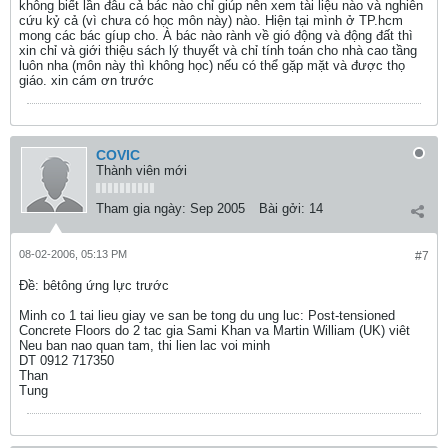
không biết lần đâu cả bác nào chỉ giúp nên xem tài liệu nào và nghiên
cứu kỷ cả (vì chưa có học môn này) nào. Hiện tại mình ở TP.hcm
mong các bác gíup cho. À bác nào rành về gió động và động đất thì
xin chỉ và giới thiệu sách lý thuyết và chỉ tính toán cho nhà cao tầng
luôn nha (môn này thì không học) nếu có thể gặp mặt và được thọ
giáo. xin cám ơn trước
COVIC
Thành viên mới
Tham gia ngày:
Sep 2005
Bài gởi:
14
08-02-2006, 05:13 PM
#7
Ðề: bêtông ứng lực trước
Minh co 1 tai lieu giay ve san be tong du ung luc: Post-tensioned
Concrete Floors do 2 tac gia Sami Khan va Martin William (UK) viêt
Neu ban nao quan tam, thi lien lac voi minh
DT 0912 717350
Than
Tung