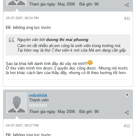
Tham gia ngày:
May 2006
Bài gởi:
90
24-07-2007, 08:24 PM
#11
Ðề: bêtông ứng lực trước
Nguyên văn bởi
duong thi mai phuong
Cảm ơn rất nhiều ah,em cũng là sinh viên trong trường mà.
Tại hôm nay là thứ 7,thư viện k mở cửa Mà em đang cần gấp
Sao lại khai hết danh tính đầy đủ vậy nè trời!!!
Ở thư viện mình tìm được 2 quyển đọc cũng được. Nhưng nói trước
là hơi khác cách làm của thầy đấy, nhưng có lẽ theo hướng tốt hơn.
mibdhbk
Thành viên
Tham gia ngày:
May 2006
Bài gởi:
90
24-07-2007, 08:27 PM
#12
Ðề: bêtông ứng lực trước