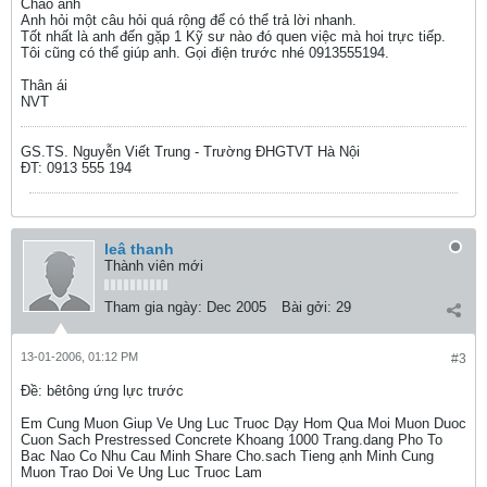
Chao anh
Anh hỏi một câu hỏi quá rộng để có thể trả lời nhanh.
Tốt nhất là anh đến gặp 1 Kỹ sư nào đó quen việc mà hoi trực tiếp.
Tôi cũng có thể giúp anh. Gọi điện trước nhé 0913555194.
Thân ái
NVT
GS.TS. Nguyễn Viết Trung - Trường ĐHGTVT Hà Nội
ĐT: 0913 555 194
leâ thanh
Thành viên mới
Tham gia ngày:
Dec 2005
Bài gởi:
29
13-01-2006, 01:12 PM
#3
Ðề: bêtông ứng lực trước
Em Cung Muon Giup Ve Ung Luc Truoc Dạy Hom Qua Moi Muon Duoc
Cuon Sach Prestressed Concrete Khoang 1000 Trang.dang Pho To
Bac Nao Co Nhu Cau Minh Share Cho.sach Tieng ạnh Minh Cung
Muon Trao Doi Ve Ung Luc Truoc Lam