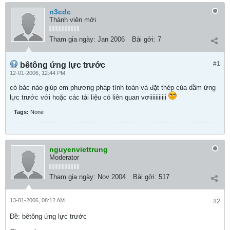
n3cdc
Thành viên mới
Tham gia ngày:
Jan 2006
Bài gởi:
7
#1
bêtông ứng lực trước
12-01-2006, 12:44 PM
có bác nào giúp em phương pháp tính toán và đặt thép của dầm ứng
lực trước với hoặc các tài liệu có liên quan vơiiiiiiiiiii
Tags:
None
nguyenviettrung
Moderator
Tham gia ngày:
Nov 2004
Bài gởi:
517
13-01-2006, 08:12 AM
#2
Ðề: bêtông ứng lực trước