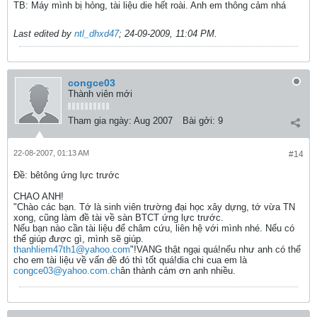
TB: Máy mình bị hỏng, tài liệu die hết roài. Anh em thông cảm nhá
Last edited by
ntl_dhxd47
;
24-09-2009, 11:04 PM
.
congce03
Thành viên mới
Tham gia ngày:
Aug 2007
Bài gởi:
9
22-08-2007, 01:13 AM
#14
Ðề: bêtông ứng lực trước
CHAO ANH!
"Chào các bạn. Tớ là sinh viên trường đại học xây dựng, tớ vừa TN
xong, cũng làm đề tài về sàn BTCT ứng lực trước.
Nếu bạn nào cần tài liệu để châm cứu, liên hệ với mình nhé. Nếu có
thể giúp được gì, mình sẽ giúp.
thanhliem47th1@yahoo.com
"!VANG thật ngại quá!nếu như anh có thể
cho em tài liệu về vấn đề đó thì tốt quá!dia chi cua em là
congce03@yahoo.com.ch
ân thành cám ơn anh nhiều.