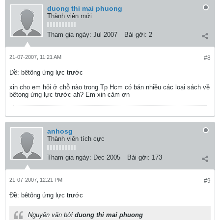
duong thi mai phuong
Thành viên mới
Tham gia ngày:
Jul 2007
Bài gởi:
2
21-07-2007, 11:21 AM
#8
Ðề: bêtông ứng lực trước
xin cho em hỏi ở chỗ nào trong Tp Hcm có bán nhiều các loại sách về
bêtong ứng lực trước ah? Em xin cảm ơn
anhosg
Thành viên tích cực
Tham gia ngày:
Dec 2005
Bài gởi:
173
21-07-2007, 12:21 PM
#9
Ðề: bêtông ứng lực trước
Nguyên văn bởi
duong thi mai phuong