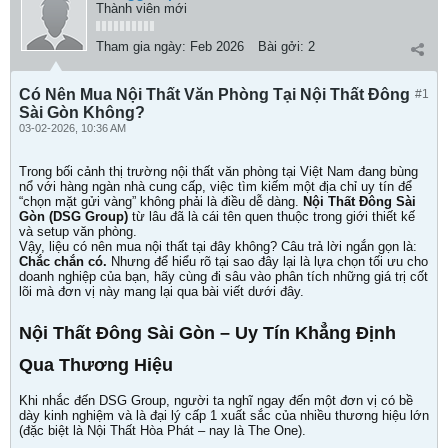
Thành viên mới
Tham gia ngày:
Feb 2026
Bài gởi:
2
Có Nên Mua Nội Thất Văn Phòng Tại Nội Thất Đông
#1
Sài Gòn Không?
03-02-2026, 10:36 AM
Trong bối cảnh thị trường nội thất văn phòng tại Việt Nam đang bùng
nổ với hàng ngàn nhà cung cấp, việc tìm kiếm một địa chỉ uy tín để
“chọn mặt gửi vàng” không phải là điều dễ dàng.
Nội Thất Đông Sài
Gòn (DSG Group)
từ lâu đã là cái tên quen thuộc trong giới thiết kế
và setup văn phòng.
Vậy, liệu có nên mua nội thất tại đây không? Câu trả lời ngắn gọn là:
Chắc chắn có.
Nhưng để hiểu rõ tại sao đây lại là lựa chọn tối ưu cho
doanh nghiệp của bạn, hãy cùng đi sâu vào phân tích những giá trị cốt
lõi mà đơn vị này mang lại qua bài viết dưới đây.
Nội Thất Đông Sài Gòn – Uy Tín Khẳng Định
Qua Thương Hiệu
Khi nhắc đến DSG Group, người ta nghĩ ngay đến một đơn vị có bề
dày kinh nghiệm và là đại lý cấp 1 xuất sắc của nhiều thương hiệu lớn
(đặc biệt là Nội Thất Hòa Phát – nay là The One).