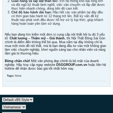
Giao hàng và lắp đặt thần tốc:
Với hệ thống kho bãi rộng lớn
và đội ngũ kỹ thuật lành nghề, việc vận chuyển và lắp đặt được
thực hiện nhanh chóng, đúng tiến độ cam kết.
Chế độ bảo hành dài hạn:
Hầu hết các sản phẩm tại đây đều
có thời gian bảo hành từ 12 tháng trở lên. Bất kỳ vấn đề kỹ
thuật nào phát sinh đều được hỗ trợ xử lý kịp thời, giúp khách
hàng hoàn toàn yên tâm sử dụng.
Nếu bạn đang tìm kiếm một đơn vị cung cấp nội thất hội tụ đủ 3 yếu
tố:
Chất lượng – Thẩm mỹ – Giá thành
, thì Nội Thất Đông Sài Gòn
chính là điểm đến không thể bỏ qua. Mua sắm tại đây không chỉ là
mua một món đồ nội thất, mà là bạn đang đầu tư vào một không gian
làm việc chuyên nghiệp, khơi nguồn sáng tạo cho nhân viên và nâng
tầm giá trị thương hiệu.
Đừng chần chừ!
Một văn phòng đẹp chính là bộ mặt của doanh
nghiệp. Hãy truy cập ngay website
DSGGROUP.com.vn
hoặc liên hệ
hotline để nhận được báo giá tốt nhất hôm nay.
Tags:
None