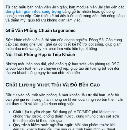
Từ các mẫu bàn nhân viên đơn giản, bàn module hiện đại cho đến các
dòng bàn giám đốc sang trọng
bằng gỗ tự nhiên hoặc gỗ công
nghiệp cao cấp. Các thiết kế tại đây luôn chú trọng đến tính công năng
và thẩm mỹ, giúp tối ưu không gian làm việc.
Ghế Văn Phòng Chuẩn Ergonomic
Sức khỏe nhân viên là tài sản của doanh nghiệp. Đông Sài Gòn cung
cấp các dòng ghế lưới, ghế da có thiết kế hỗ trợ cột sống, giúp giảm
thiểu đau mỏi vai gáy khi phải làm việc liên tục 8 tiếng.
Nội Thất Phòng Họp & Tiếp Khách
Những mẫu bàn họp dài, ghế chân quỳ hay sofa văn phòng tại DSG
Group luôn toát lên vẻ chuyên nghiệp, giúp tạo ấn tượng tốt với đối
tác và khách hàng ngay từ cái nhìn đầu tiên.
Chất Lượng Vượt Trội Và Độ Bền Cao
Đầu tư vào nội thất văn phòng là một khoản đầu tư dài hạn. Một bộ
bàn ghế giá rẻ nhưng nhanh hỏng sẽ khiến doanh nghiệp tốn thêm chi
phí thay mới và làm gián đoạn công việc.
Chất liệu tuyển chọn:
Sử dụng gỗ MFC/MDF phủ Melamine
chống trầy xước, chống thấm nước, cùng khung chân sắt sơn
tĩnh điện bền bỉ theo thời gian.
Quy trình kiểm soát nghiêm ngặt:
Mỗi sản phẩm trước khi
đến tay khách hàng đều trải qua quá trình kiểm định kỹ thuật,