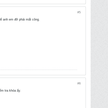
#5
 để anh em đỡ phải mất công.
#6
ểm tra khóa ấy.