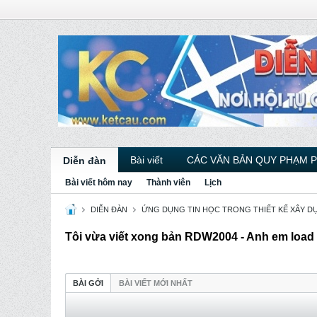
Bài viết
CÁC VĂN BẢN QUY PHẠM 
Diễn đàn
Bài viết hôm nay
Thành viên
Lịch
DIỄN ĐÀN
ỨNG DỤNG TIN HỌC TRONG THIẾT KẾ XÂY D
Tôi vừa viết xong bản RDW2004 - Anh em load
BÀI GỞI
BÀI VIẾT MỚI NHẤT