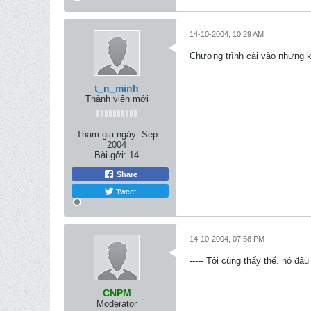
14-10-2004, 10:29 AM
Chương trình cài vào nhưng k
t_n_minh
Thành viên mới
Tham gia ngày:
Sep
2004
Bài gởi:
14
Share
Tweet
14-10-2004, 07:58 PM
----- Tôi cũng thấy thế. nó đ
CNPM
Moderator