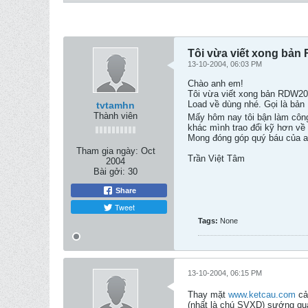
Tôi vừa viết xong bản
13-10-2004, 06:03 PM
Chào anh em!
Tôi vừa viết xong bản RDW200
Load về dùng nhé. Gọi là bản
tvtamhn
Thành viên
Mấy hôm nay tôi bận làm công 
khác mình trao đổi kỹ hơn về
Mong đóng góp quý báu của 
Tham gia ngày:
Oct
Trần Việt Tâm
2004
Bài gởi:
30
Share
Tweet
Tags:
None
13-10-2004, 06:15 PM
Thay mặt
www.ketcau.com
cả
(nhất là chú SVXD) sướng quá 