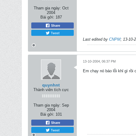
Tham gia ngày:
Oct
2004
Bài gởi:
187
Share
Tweet
Last edited by
CNPM
;
13-10-
13-10-2004, 06:37 PM
Em chạy nó báo lỗi khỉ gì rồi
quynhnt
Thành viên tích cực
Tham gia ngày:
Sep
2004
Bài gởi:
101
Share
Tweet