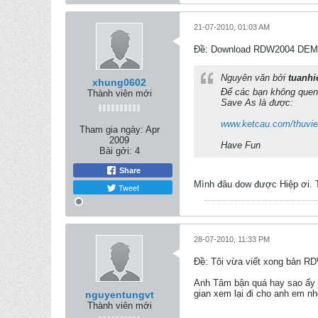
21-07-2010, 01:03 AM
Ðề: Download RDW2004 DEM
Nguyên văn bởi
tuanhi
xhung0602
Để các bạn không quen
Thành viên mới
Save As là được:
www.ketcau.com/thuvi
Tham gia ngày:
Apr
2009
Have Fun
Bài gởi:
4
Share
Mình đâu dow được Hiệp ơi. 
Tweet
28-07-2010, 11:33 PM
Ðề: Tôi vừa viết xong bản R
Anh Tâm bận quá hay sao ấy a
gian xem lại đi cho anh em nh
nguyentungvt
Thành viên mới