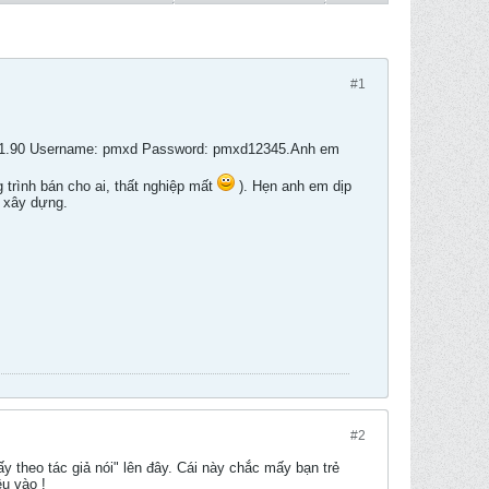
#1
3.141.90 Username: pmxd Password: pmxd12345.Anh em
 trình bán cho ai, thất nghiệp mất
). Hẹn anh em dịp
g xây dựng.
#2
heo tác giả nói" lên đây. Cái này chắc mấy bạn trẻ
ều vào !