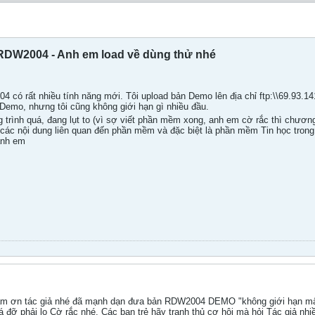
 RDW2004 - Anh em load về dùng thử nhé
4 có rất nhiều tính năng mới. Tôi upload bản Demo lên địa chỉ ftp:\\69.9
 Demo, nhưng tôi cũng không giới hạn gì nhiều đầu.
trình quá, đang lụt to (vì sợ viết phần mềm xong, anh em cờ rắc thì chương
 các nội dung liên quan đến phần mềm và đặc biệt là phần mềm Tin học tron
anh em
m ơn tác giả nhé đã mạnh dạn đưa bản RDW2004 DEMO "không giới hạn mấy t
đỡ phải lo Cờ rắc nhé. Các bạn trẻ hãy tranh thủ cơ hội mà hỏi Tác giả nhi