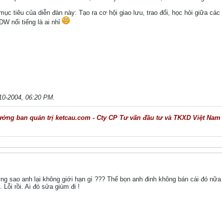
ục tiêu của diễn đàn này: Tạo ra cơ hội giao lưu, trao đổi, học hỏi giữa cá
DW nổi tiếng là ai nhỉ
10-2004, 06:20 PM
.
g ban quản trị ketcau.com - Cty CP Tư vấn đầu tư và TKXD Việt Nam (CD
g sao anh lại không giới hạn gì ??? Thế bọn anh đinh không bán cái đó nữa 
 Lỗi rồi. Ai đó sửa giùm đi !