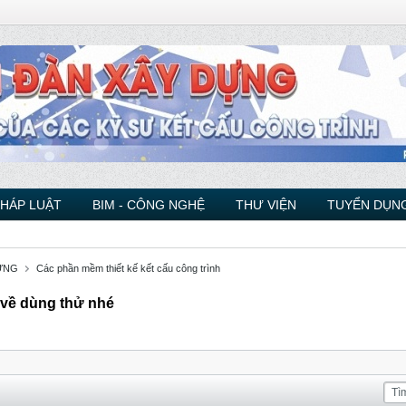
PHÁP LUẬT
BIM - CÔNG NGHỆ
THƯ VIỆN
TUYỂN DỤNG
ỰNG
Các phần mềm thiết kế kết cấu công trình
 về dùng thử nhé