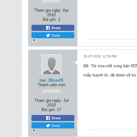
Tham gia ngày:
Apr
2010
Bài gởi:
1
Share
Tweet
31-07-2010, 12:39 PM
Ðề: Tôi vừa viết xong bản R
mấy huynh ởi, đệ down về ko 
hai_30ccd5
Thành viên mới
Tham gia ngày:
Jul
2010
Bài gởi:
17
Share
Tweet