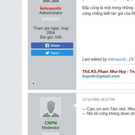
Đấy cũng là một trong những m
ketcaucdc
Administrator
cũng chẳng biết tác giả của R
Tham gia ngày:
Aug
2004
Bài gởi:
636
Share
Tweet
Last edited by
ketcaucdc
;
13-
ThS.KS.Phạm Như Huy - Trưởn
huycdc@gmail.com
13-10-2004, 06:27 PM
--- Cám ơn anh Tâm nhé. Nhưn
--- Mà tôi cũng không down dc.
CNPM
Moderator