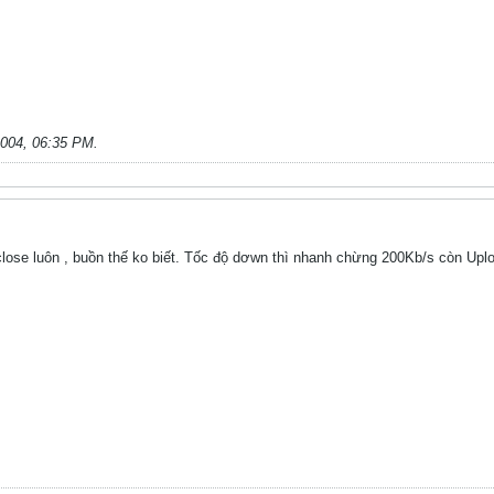
2004, 06:35 PM
.
 close luôn , buồn thế ko biết. Tốc độ dơwn thì nhanh chừng 200Kb/s còn Upl