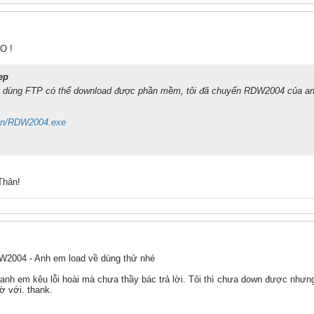
O !
ep
 dùng FTP có thể download được phần mềm, tôi đã chuyển RDW2004 của anh 
en/RDW2004.exe
Thân!
DW2004 - Anh em load về dùng thử nhé
nh em kêu lỗi hoài mà chưa thầy bác trả lời. Tôi thì chưa down được nhưn
ờ với. thank.