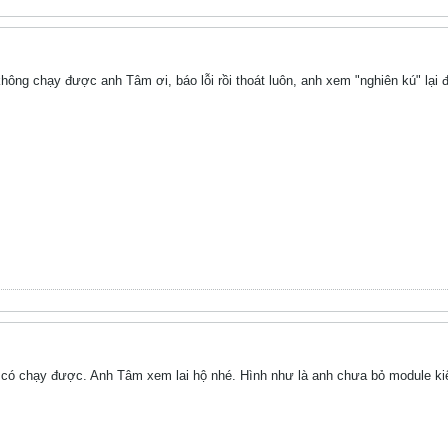
hông chạy được anh Tâm ơi, báo lỗi rồi thoát luôn, anh xem "nghiên kú" lại
âu có chạy được. Anh Tâm xem lai hộ nhé. Hình như là anh chưa bỏ module ki