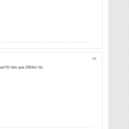
#4
oad thì hẻo quá 25Kb/s hic