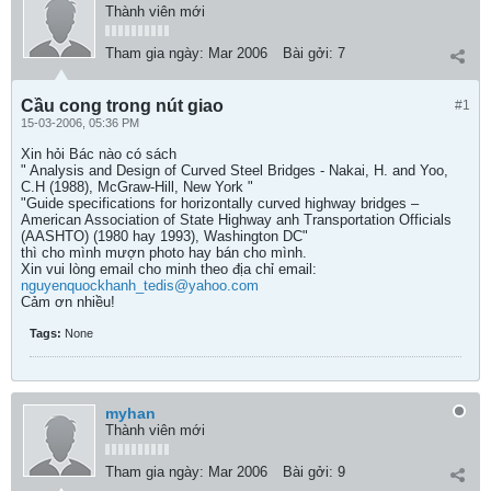
Thành viên mới
Tham gia ngày:
Mar 2006
Bài gởi:
7
Cầu cong trong nút giao
#1
15-03-2006, 05:36 PM
Xin hỏi Bác nào có sách
" Analysis and Design of Curved Steel Bridges - Nakai, H. and Yoo,
C.H (1988), McGraw-Hill, New York "
"Guide specifications for horizontally curved highway bridges –
American Association of State Highway anh Transportation Officials
(AASHTO) (1980 hay 1993), Washington DC"
thì cho mình mượn photo hay bán cho mình.
Xin vui lòng email cho minh theo địa chỉ email:
nguyenquockhanh_tedis@yahoo.com
Cảm ơn nhiều!
Tags:
None
myhan
Thành viên mới
Tham gia ngày:
Mar 2006
Bài gởi:
9