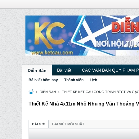
Bài viết
CÁC VĂN BẢN QUY PHẠM 
Diễn đàn
Bài viết hôm nay
Thành viên
Lịch
DIỄN ĐÀN
THIẾT KẾ KẾT CẤU CÔNG TRÌNH BTCT VÀ GẠ
Thiết Kế Nhà 4x11m Nhỏ Nhưng Vẫn Thoáng 
BÀI GỞI
BÀI VIẾT MỚI NHẤT