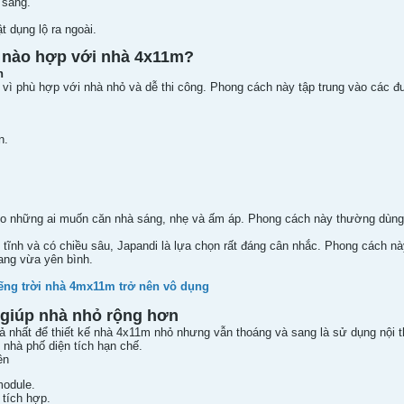
 sáng.
t dụng lộ ra ngoài.
t nào hợp với nhà 4x11m?
n
 vì phù hợp với nhà nhỏ và dễ thi công. Phong cách này tập trung vào các đ
n.
ho những ai muốn căn nhà sáng, nhẹ và ấm áp. Phong cách này thường dùng 
m tĩnh và có chiều sâu, Japandi là lựa chọn rất đáng cân nhắc. Phong cách 
ang vừa yên bình.
iếng trời nhà 4mx11m trở nên vô dụng
 giúp nhà nhỏ rộng hơn
ả nhất để thiết kế nhà 4x11m nhỏ nhưng vẫn thoáng và sang là sử dụng nội t
i nhà phố diện tích hạn chế.
ên
module.
 tích hợp.