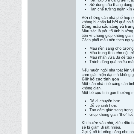
Kết hợp ô thoáng trên ca
Sử dụng cầu thang dạng 
Hạn chế tường ngăn kín 
Với những căn nhà phố hẹp nga
không bị chặn lại bởi quá nhi
Dùng màu sắc sáng và trung
Màu sắc là yếu tố ảnh hưởng
tiên vì chúng giúp không gian
Cách phối màu nên theo nguy
Màu nền sáng cho tường 
Màu trung tính cho nội th
Màu nhấn vừa đủ để tạo 
Tránh dùng quá nhiều màu
Nếu muốn ngôi nhà toát lên vẻ
cảm giác hiện đại mà không g
Giữ bố cục tinh gọn
Một căn nhà nhỏ càng cần tinh 
không gian.
Một bố cục tinh gọn thường ma
Dễ di chuyển hơn.
Dễ vệ sinh hơn.
Tạo cảm giác sang trọng
Giúp không gian “thở” tốt
Khi bước vào nhà, điều đầu ti
sẽ bị giảm đi rất nhiều.
Gợi ý bố trí công năng cho n