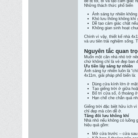
dễ bị tối, bí và tạo cảm giác 
Những thách thức phổ biến
Ánh sáng tự nhiên không
Khó lưu thông không khí 
Dễ tạo cảm giác chật nếu 
Không gian sinh hoạt chun
Chính vì vậy, thiết kế nhà 4
và ưu tiên trải nghiệm sống.
Nguyên tắc quan tr
Muốn một căn nhà nhỏ trở nên
chứ không chỉ là vẻ đẹp ban 
Ưu tiên lấy sáng tự nhiên
Ánh sáng tự nhiên luôn là “ch
4x11m, giải pháp phổ biến là:
Dùng cửa kính lớn ở mặt 
Tạo giếng trời ở giữa hoặ
Bố trí cửa sổ, ô thoáng ở 
Hạn chế che chắn quá nh
Giếng trời đặc biệt hữu ích v
chỉ đẹp mà còn dễ ở.
Tăng đối lưu không khí
Nhà nhỏ nếu không có luồng gi
hiệu quả gồm:
Mở cửa trước – cửa sau t