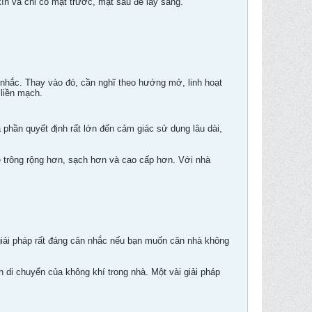
 kín và chỉ có mặt trước, mặt sau để lấy sáng.
 nhắc. Thay vào đó, cần nghĩ theo hướng mở, linh hoạt
 liền mạch.
phần quyết định rất lớn đến cảm giác sử dụng lâu dài,
sẽ trông rộng hơn, sạch hơn và cao cấp hơn. Với nhà
à giải pháp rất đáng cân nhắc nếu bạn muốn căn nhà không
h di chuyển của không khí trong nhà. Một vài giải pháp