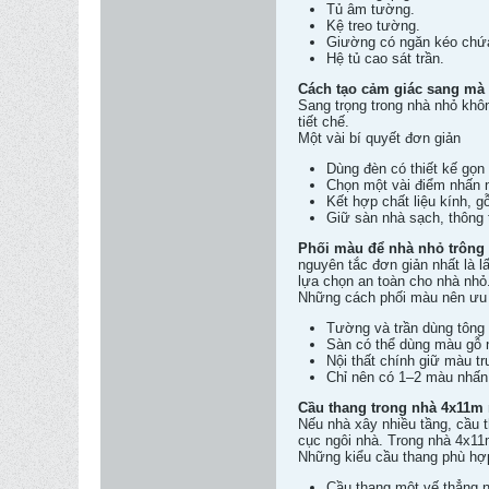
Tủ âm tường.
Kệ treo tường.
Giường có ngăn kéo chứ
Hệ tủ cao sát trần.
Cách tạo cảm giác sang mà 
Sang trọng trong nhà nhỏ khô
tiết chế.
Một vài bí quyết đơn giản
Dùng đèn có thiết kế gọn 
Chọn một vài điểm nhấn 
Kết hợp chất liệu kính, g
Giữ sàn nhà sạch, thông t
Phối màu để nhà nhỏ trông
nguyên tắc đơn giản nhất là 
lựa chọn an toàn cho nhà nhỏ
Những cách phối màu nên ưu 
Tường và trần dùng tông
Sàn có thể dùng màu gỗ 
Nội thất chính giữ màu tr
Chỉ nên có 1–2 màu nhấn 
Cầu thang trong nhà 4x11m 
Nếu nhà xây nhiều tầng, cầu 
cục ngôi nhà. Trong nhà 4x11
Những kiểu cầu thang phù hợ
Cầu thang một vế thẳng 