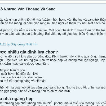
hỏ Nhưng Vẫn Thoáng Và Sang
gày càng hạn chế, thiết kế nhà 4x11m nhỏ nhưng vẫn thoáng và sang trở thành 
ẫn có thể mang lại cảm giác rộng rãi, tiện nghi và thẩm mỹ nếu biết cách bố t
diện tích, mà nằm ở cách thiết kế. Một ngôi nhà 4x11m hoàn toàn có thể trở 
 màu sắc, vật liệu và ánh sáng. Bài viết này sẽ giúp bạn hiểu rõ cách biến 
4x11 tại Xây dựng Nhất Tín
ợc nhiều gia đình lựa chọn?
 lớn ở đô thị và khu dân cư đông đúc. Kích thước này không quá rộng, nhưn
ghi. Đặc biệt, với những gia đình trẻ hoặc cặp vợ chồng mới lập nghiệp, đây
nhà 4x11m ngày càng được quan tâm:
đất phổ biến ở phố.
 soát hơn nhà diện tích lớn.
phong cách kiến trúc khác nhau.
có thể rất thoáng sáng và hiện đại.
tiền 4m là quá hẹp để tạo cảm giác sang trọng. Nhưng thực tế, chính sự giới
an gọn gàng, tinh tế và mang tính tổ chức cao hơn.
ủa nhà ngang hẹp
 thường gặp nhất không phải là thiếu phòng, mà là thiếu độ thoáng. Khi chi