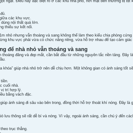
ngột ngạt. Điều này đặc biệt rõ ở các khu nhà phố, nơi mặt bên thường bị bịt
 đủ.
giữa các khu vực.
dùng nội thất quá lớn.
g thiếu sự kết nối.
x11m nhỏ nhưng vẫn thoáng và sang không thể làm theo kiểu chia phòng cứng
 Từng khu vực phải vừa có chức năng riêng, vừa hỗ trợ nhau để tạo cảm giác
ọng để nhà nhỏ vẫn thoáng và sang
 thoáng đãng và đẹp mắt, cần bắt đầu từ những nguyên tắc nền tảng. Đây là 
đầu.
ìa khóa” giúp nhà nhỏ trở nên dễ chịu hơn. Một không gian có ánh sáng tốt 
tiền.
c cuối nhà.
vị trí hợp lý.
iều bằng vách đặc.
ì giúp ánh sáng đi sâu vào bên trong, đồng thời hỗ trợ thoát khí nóng. Đây l
ó lưu thông sẽ rất dễ bí và nóng. Vì vậy, ngoài ánh sáng, cần chú ý đến các
heo trục thẳng.