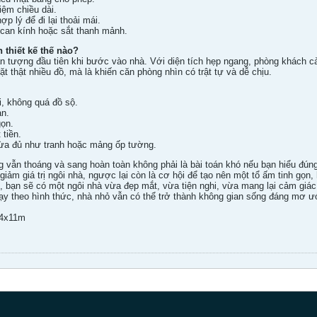
iệm chiều dài.
p lý để đi lại thoải mái.
 can kính hoặc sắt thanh mảnh.
thiết kế thế nào?
n tượng đầu tiên khi bước vào nhà. Với diện tích hẹp ngang, phòng khách c
ặt thật nhiều đồ, mà là khiến căn phòng nhìn có trật tự và dễ chịu.
, không quá đồ sộ.
ản.
gọn.
 tiền.
vừa đủ như tranh hoặc mảng ốp tường.
 vẫn thoáng và sang hoàn toàn không phải là bài toán khó nếu bạn hiểu đúng
giảm giá trị ngôi nhà, ngược lại còn là cơ hội để tạo nên một tổ ấm tinh gọn, 
 bạn sẽ có một ngôi nhà vừa đẹp mắt, vừa tiện nghi, vừa mang lại cảm giác t
hạy theo hình thức, nhà nhỏ vẫn có thể trở thành không gian sống đáng mơ ư
o4x11m