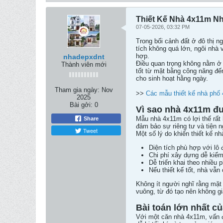
Thiết Kế Nhà 4x11m N
07-05-2026, 03:32 PM
Trong bối cảnh đất ở đô thị n
tích không quá lớn, ngôi nhà v
hợp.
nhadepxdnt
Điều quan trọng không nằm ở 
Thành viên mới
tốt từ mặt bằng công năng đến
cho sinh hoạt hằng ngày.
Tham gia ngày:
Nov
>>
Các mẫu thiết kế nhà phố 
2025
Bài gởi:
0
Vì sao nhà 4x11m đư
Mẫu nhà 4x11m có lợi thế rất
Share
đảm bảo sự riêng tư và tiện n
Tweet
Một số lý do khiến thiết kế 
Diện tích phù hợp với lô 
Chi phí xây dựng dễ kiểm
Dễ triển khai theo nhiều 
Nếu thiết kế tốt, nhà vẫn 
Không ít người nghĩ rằng mặt 
vuông, từ đó tạo nên không gi
Bài toán lớn nhất c
Với một căn nhà 4x11m, vấn đề