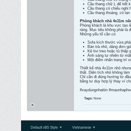
Cầu thang chữ L để tiết k
Cầu thang có chiếu nghỉ hợ
Cầu thang thoáng, có lan
Phòng khách nhà 4x11m nên 
Phòng khách là khu vực tạo ấ
ràng. Mục tiêu không phải là đ
Những yếu tố cần có
Sofa kích thước vừa phải
Bàn trà nhỏ, dáng đơn gi
Kệ tivi treo hoặc tủ thấp 
Ánh sáng tự nhiên từ mặt
Một điểm nhấn trang trí 
Thiết kế nhà 4x11m nhỏ nhưng
thất. Diện tích nhỏ không làm 
Chỉ cần đi đúng hướng từ đầu,
bằng tư duy hợp lý thay vì c
#xaydungnhattin #maunhaph
Tags:
None
Default vB5 Style
Vietnamese