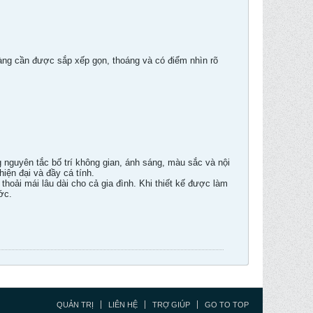
àng cần được sắp xếp gọn, thoáng và có điểm nhìn rõ
 nguyên tắc bố trí không gian, ánh sáng, màu sắc và nội
hiện đại và đầy cá tính.
hoải mái lâu dài cho cả gia đình. Khi thiết kế được làm
ớc.
QUẢN TRỊ
LIÊN HỆ
TRỢ GIÚP
GO TO TOP