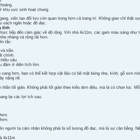
o.
thoáng.
ở khu vực sinh hoạt chung.
ng, việc tạo đối lưu còn quan trọng hơn cả trang trí. Không gian chỉ thật 
ều vách ngăn hoặc đồ đạc.
 tính
 trực tiếp đến cảm giác về độ rộng. Với nhà 4x11m, các gam màu sáng như 
 nhẹ nhàng và rộng rãi hơn.
ên tắc:
và trần.
ất chính.
chiều sâu.
 đậm ở diện tích lớn.
 sang hơn, bạn có thể kết hợp vật liệu có bề mặt bóng nhẹ, kính, gỗ sơn mờ 
ây nặng nề.
thần tối giản. Không phải tối giản theo kiểu đơn điệu, mà là có chọn lọc. Mỗi
ng lại các lợi ích sau:
 hơn.
 hơn.
ên người ta cảm nhận không phải là số lượng đồ đạc, mà là sự cân bằng. Nếu
hà 4x11m