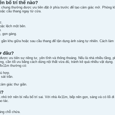
ên bố trí thế nào?
ạt chung thường được ưu tiên đặt ở phía trước để tạo cảm giác mở. Phòng k
hoặc cầu thang ngay từ cửa.
c.
oặc lệch một bên.
.
o, gọn gàng.
ặt gần khu giữa hoặc sau cầu thang để tận dụng ánh sáng tự nhiên. Cách là
ở đâu?
ược ưu tiên sự riêng tư, yên tĩnh và thông thoáng. Nếu là nhà nhiều tầng, ph
ng, cần tối ưu bằng cách dùng nội thất vừa đủ, tránh kê quá nhiều vật dụng.
 4x11m thường có:
hù hợp.
sát trần.
cảm giác thư giãn.
ì?
 nhỏ trở nên bí nếu bố trí sai. Với nhà 4x11m, bếp nên gọn, sáng và có lối 
ao tác.
tăng chỗ chứa.