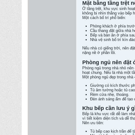
Mặt bằng tầng trệt n
Ở tầng trệt, khu vực sinh ho
không bị nhìn thẳng vào bếp 
Một cách bố trí phổ biến:
Phòng khách ở phía trướ
Cầu thang đặt giữa nhà h
Bếp và bàn ăn ở phía sau
Nhà vệ sinh bố trí kín đá
Nếu nhà có giếng trời, nên đ
nặng nề ở phần lõi.
Phòng ngủ nên đặt 
Phòng ngủ trong nhà nhỏ nên đ
hoạt chung. Nếu là nhà một tầ
Một phòng ngủ đẹp trong nhà
Giường có kích thước p
Tủ âm tường hoặc tủ cao 
Rèm cửa nhẹ, thoáng.
Đèn ánh sáng ấm để tạo 
Khu bếp cần lưu ý g
Bếp là khu vực rất dễ làm nhà
vì tiết kiệm diện tích và dễ th
Nên ưu tiên:
Tủ bếp cao kịch trần để 