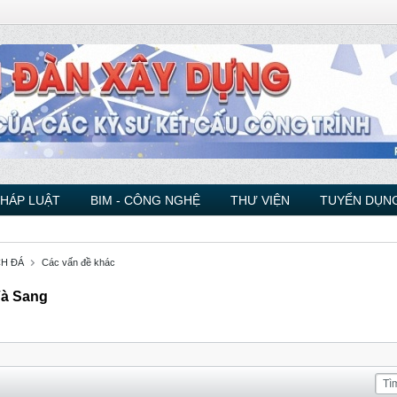
PHÁP LUẬT
BIM - CÔNG NGHỆ
THƯ VIỆN
TUYỂN DỤNG
CH ĐÁ
Các vấn đề khác
Và Sang