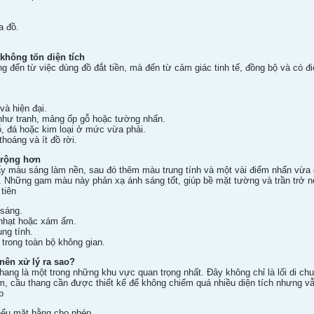
a đồ.
không tốn diện tích
ng đến từ việc dùng đồ đắt tiền, mà đến từ cảm giác tinh tế, đồng bộ và có
và hiện đại.
như tranh, mảng ốp gỗ hoặc tường nhấn.
ỗ, đá hoặc kim loại ở mức vừa phải.
hoáng và ít đồ rời.
 rộng hơn
lấy màu sáng làm nền, sau đó thêm màu trung tính và một vài điểm nhấn vừa 
. Những gam màu này phản xạ ánh sáng tốt, giúp bề mặt tường và trần trở 
tiên
 sáng.
nhạt hoặc xám ấm.
ung tính.
trong toàn bộ không gian.
nên xử lý ra sao?
thang là một trong những khu vực quan trọng nhất. Đây không chỉ là lối di 
m, cầu thang cần được thiết kế để không chiếm quá nhiều diện tích nhưng v
p
nếu mặt bằng cho phép.