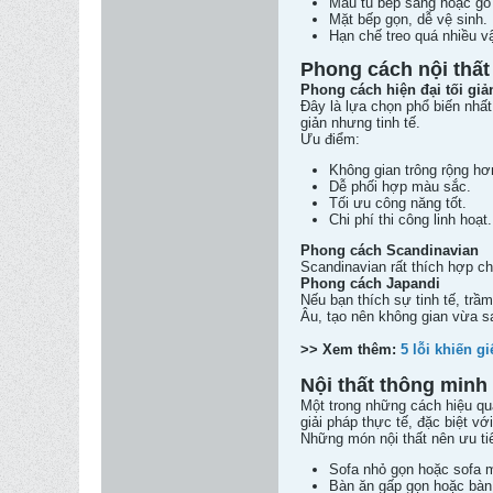
Màu tủ bếp sáng hoặc gỗ
Mặt bếp gọn, dễ vệ sinh.
Hạn chế treo quá nhiều vậ
Phong cách nội thấ
Phong cách hiện đại tối giả
Đây là lựa chọn phổ biến nhất
giản nhưng tinh tế.
Ưu điểm:
Không gian trông rộng hơ
Dễ phối hợp màu sắc.
Tối ưu công năng tốt.
Chi phí thi công linh hoạt.
Phong cách Scandinavian
Scandinavian rất thích hợp c
Phong cách Japandi
Nếu bạn thích sự tinh tế, trầ
Âu, tạo nên không gian vừa s
>> Xem thêm:
5 lỗi khiến g
Nội thất thông minh
Một trong những cách hiệu qu
giải pháp thực tế, đặc biệt vớ
Những món nội thất nên ưu ti
Sofa nhỏ gọn hoặc sofa 
Bàn ăn gấp gọn hoặc bàn