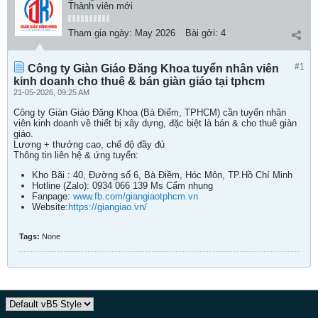
Thành viên mới
Tham gia ngày:
May 2026
Bài gởi:
4
#1
Công ty Giàn Giáo Đăng Khoa tuyển nhân viên
kinh doanh cho thuê & bán giàn giáo tại tphcm
21-05-2026, 09:25 AM
Công ty Giàn Giáo Đăng Khoa (Bà Điểm, TPHCM) cần tuyển nhân
viên kinh doanh về thiết bị xây dựng, đặc biệt là bán & cho thuê giàn
giáo.
Lương + thưởng cao, chế độ đầy đủ
Thông tin liên hệ & ứng tuyển:
Kho Bãi : 40, Đường số 6, Bà Điềm, Hóc Môn, TP.Hồ Chí Minh
Hotline (Zalo): 0934 066 139 Ms Cẩm nhung
Fanpage:
www.fb.com/giangiaotphcm.vn
Website:
https://giangiao.vn/
Tags:
None