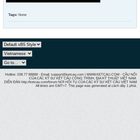
Tags:
None
Hotline: 038.77 88888 - Email: support@ketcau.com | WWW.KETCAU.COM - CẦU NỐI
CỦA CÁC KỸ SƯ KẾT CẤU CÔNG TRÌNH, ĐỊA KỸ THUẬT VIỆT NAM.
DIỄN ĐÀN http://ketcau.com/forum NƠI HỘI TỤ CỦA CÁC KỸ SƯ KẾT CÂU VIỆT NAM
All times are GMT+7. This page was generated at cách đây 1 phút.