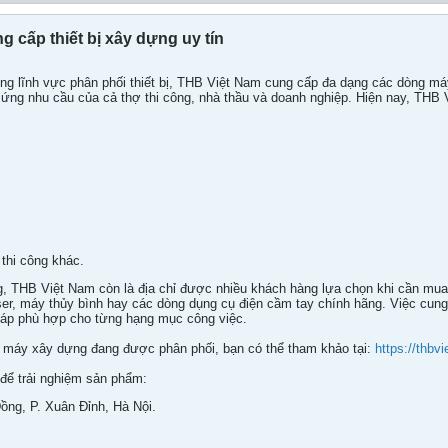
g cấp thiết bị xây dựng uy tín
g lĩnh vực phân phối thiết bị, THB Việt Nam cung cấp đa dạng các dòng máy 
ứng nhu cầu của cả thợ thi công, nhà thầu và doanh nghiệp. Hiện nay, THB 
 thi công khác.
 THB Việt Nam còn là địa chỉ được nhiều khách hàng lựa chọn khi cần mua 
er, máy thủy bình hay các dòng dụng cụ điện cầm tay chính hãng. Việc cung 
háp phù hợp cho từng hạng mục công việc.
máy xây dựng đang được phân phối, bạn có thể tham khảo tại:
https://thb
để trải nghiệm sản phẩm:
ng, P. Xuân Đỉnh, Hà Nội.