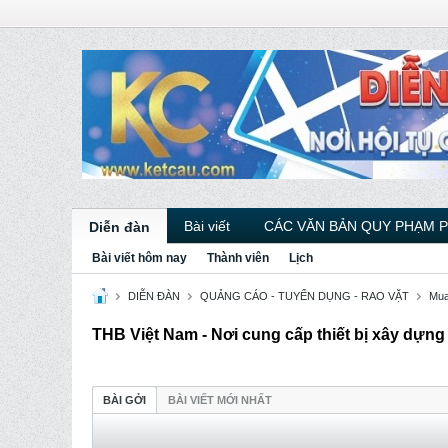
Bài viết
CÁC VĂN BẢN QUY PHẠM 
Diễn đàn
Bài viết hôm nay
Thành viên
Lịch
DIỄN ĐÀN
QUẢNG CÁO - TUYỂN DỤNG - RAO VẶT
Mua
THB Việt Nam - Nơi cung cấp thiết bị xây dựng 
BÀI GỞI
BÀI VIẾT MỚI NHẤT