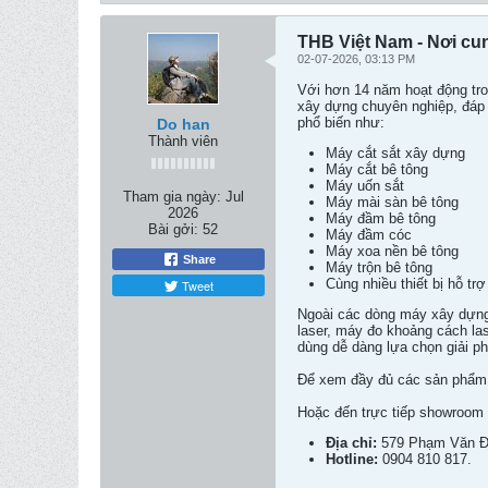
THB Việt Nam - Nơi cun
02-07-2026, 03:13 PM
Với hơn 14 năm hoạt động tron
xây dựng chuyên nghiệp, đáp 
phổ biến như:
Do han
Thành viên
Máy cắt sắt xây dựng
Máy cắt bê tông
Máy uốn sắt
Tham gia ngày:
Jul
Máy mài sàn bê tông
2026
Máy đầm bê tông
Bài gởi:
52
Máy đầm cóc
Máy xoa nền bê tông
Share
Máy trộn bê tông
Cùng nhiều thiết bị hỗ trợ
Tweet
Ngoài các dòng máy xây dựng,
laser, máy đo khoảng cách las
dùng dễ dàng lựa chọn giải p
Để xem đầy đủ các sản phẩm 
Hoặc đến trực tiếp showroom 
Địa chỉ:
579 Phạm Văn Đồ
Hotline:
0904 810 817.