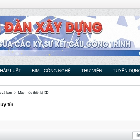
PHÁP LUẬT
BIM - CÔNG NGHỆ
THƯ VIỆN
TUYỂN DỤNG
 và bán
Máy móc thiết bị XD
uy tín