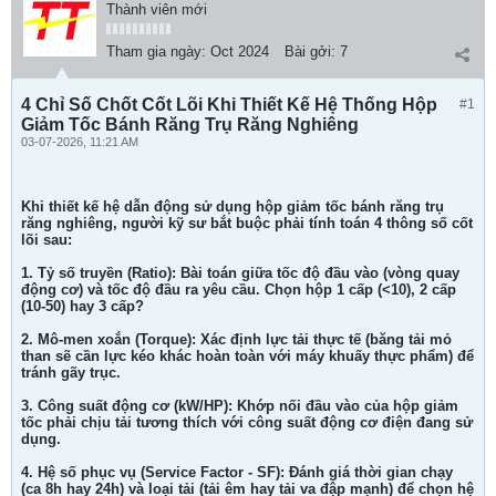
Thành viên mới
Tham gia ngày:
Oct 2024
Bài gởi:
7
4 Chỉ Số Chốt Cốt Lõi Khi Thiết Kế Hệ Thống Hộp
#1
Giảm Tốc Bánh Răng Trụ Răng Nghiêng
03-07-2026, 11:21 AM
Khi thiết kế hệ dẫn động sử dụng hộp giảm tốc bánh răng trụ
răng nghiêng, người kỹ sư bắt buộc phải tính toán 4 thông số cốt
lõi sau:
1. Tỷ số truyền (Ratio): Bài toán giữa tốc độ đầu vào (vòng quay
động cơ) và tốc độ đầu ra yêu cầu. Chọn hộp 1 cấp (<10), 2 cấp
(10-50) hay 3 cấp?
2. Mô-men xoắn (Torque): Xác định lực tải thực tế (băng tải mỏ
than sẽ cần lực kéo khác hoàn toàn với máy khuấy thực phẩm) để
tránh gãy trục.
3. Công suất động cơ (kW/HP): Khớp nối đầu vào của hộp giảm
tốc phải chịu tải tương thích với công suất động cơ điện đang sử
dụng.
4. Hệ số phục vụ (Service Factor - SF): Đánh giá thời gian chạy
(ca 8h hay 24h) và loại tải (tải êm hay tải va đập mạnh) để chọn hệ