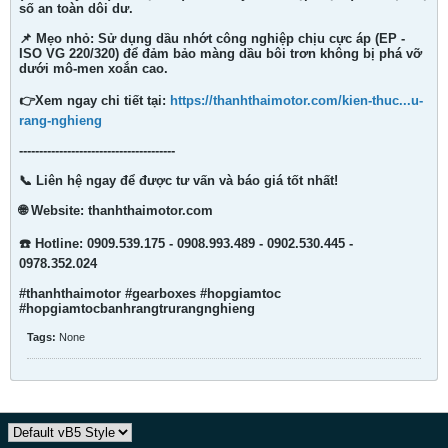
số an toàn dôi dư.
📌 Mẹo nhỏ: Sử dụng dầu nhớt công nghiệp chịu cực áp (EP -
ISO VG 220/320) để đảm bảo màng dầu bôi trơn không bị phá vỡ
dưới mô-men xoắn cao.
👉Xem ngay chi tiết tại:
https://thanhthaimotor.com/kien-thuc...u-
rang-nghieng
---------------------------------------
📞 Liên hệ ngay để được tư vấn và báo giá tốt nhất!
🌐 Website: thanhthaimotor.com
☎️ Hotline: 0909.539.175 - 0908.993.489 - 0902.530.445 -
0978.352.024
#thanhthaimotor #gearboxes #hopgiamtoc
#hopgiamtocbanhrangtrurangnghieng
Tags:
None