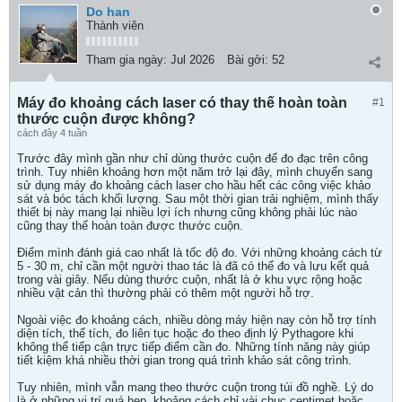
Do han
Thành viên
Tham gia ngày:
Jul 2026
Bài gởi:
52
Máy đo khoảng cách laser có thay thế hoàn toàn
#1
thước cuộn được không?
cách đây 4 tuần
Trước đây mình gần như chỉ dùng thước cuộn để đo đạc trên công
trình. Tuy nhiên khoảng hơn một năm trở lại đây, mình chuyển sang
sử dụng máy đo khoảng cách laser cho hầu hết các công việc khảo
sát và bóc tách khối lượng. Sau một thời gian trải nghiệm, mình thấy
thiết bị này mang lại nhiều lợi ích nhưng cũng không phải lúc nào
cũng thay thế hoàn toàn được thước cuộn.
Điểm mình đánh giá cao nhất là tốc độ đo. Với những khoảng cách từ
5 - 30 m, chỉ cần một người thao tác là đã có thể đo và lưu kết quả
trong vài giây. Nếu dùng thước cuộn, nhất là ở khu vực rộng hoặc
nhiều vật cản thì thường phải có thêm một người hỗ trợ.
Ngoài việc đo khoảng cách, nhiều dòng máy hiện nay còn hỗ trợ tính
diện tích, thể tích, đo liên tục hoặc đo theo định lý Pythagore khi
không thể tiếp cận trực tiếp điểm cần đo. Những tính năng này giúp
tiết kiệm khá nhiều thời gian trong quá trình khảo sát công trình.
Tuy nhiên, mình vẫn mang theo thước cuộn trong túi đồ nghề. Lý do
là ở những vị trí quá hẹp, khoảng cách chỉ vài chục centimet hoặc