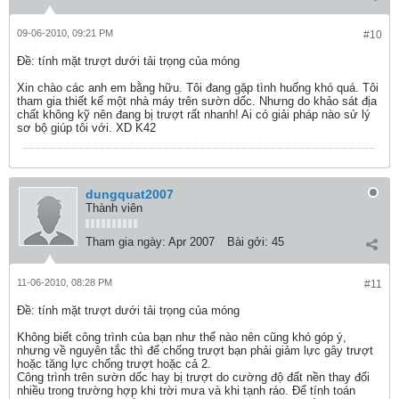
09-06-2010, 09:21 PM
#10
Ðề: tính mặt trượt dưới tải trọng của móng
Xin chào các anh em bằng hữu. Tôi đang gặp tình huống khó quá. Tôi
tham gia thiết kế một nhà máy trên sườn dốc. Nhưng do khảo sát địa
chất không kỹ nên đang bị trượt rất nhanh! Ai có giải pháp nào sử lý
sơ bộ giúp tôi với. XD K42
dungquat2007
Thành viên
Tham gia ngày:
Apr 2007
Bài gởi:
45
11-06-2010, 08:28 PM
#11
Ðề: tính mặt trượt dưới tải trọng của móng
Không biết công trình của bạn như thế nào nên cũng khó góp ý,
nhưng về nguyên tắc thì để chống trượt bạn phải giảm lực gây trượt
hoặc tăng lực chống trượt hoặc cả 2.
Công trình trên sườn dốc hay bị trượt do cường độ đất nền thay đổi
nhiều trong trường hợp khi trời mưa và khi tạnh ráo. Để tính toán