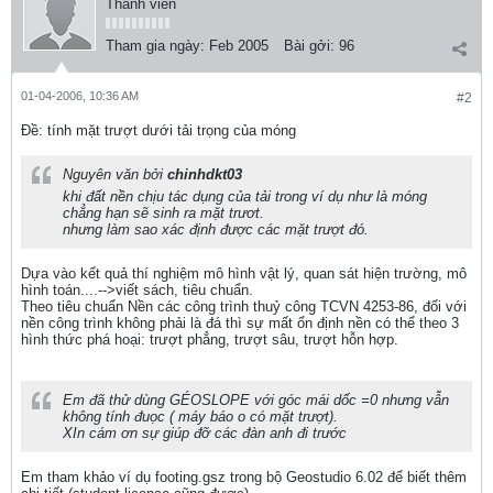
Thành viên
Tham gia ngày:
Feb 2005
Bài gởi:
96
01-04-2006, 10:36 AM
#2
Ðề: tính mặt trượt dưới tải trọng của móng
Nguyên văn bởi
chinhdkt03
khi đất nền chịu tác dụng của tải trong ví dụ như là móng
chẳng hạn sẽ sinh ra mặt trươt.
nhưng làm sao xác định được các mặt trượt đó.
Dựa vào kết quả thí nghiệm mô hình vật lý, quan sát hiện trường, mô
hình toán....-->viết sách, tiêu chuẩn.
Theo tiêu chuẩn Nền các công trình thuỷ công TCVN 4253-86, đối với
nền công trình không phải là đá thì sự mất ổn định nền có thể theo 3
hình thức phá hoại: trượt phẳng, trượt sâu, trượt hỗn hợp.
Em đã thử dùng GÉOSLOPE với góc mái dốc =0 nhưng vẫn
không tính đuọc ( máy báo o có mặt trượt).
XIn cám ơn sự giúp đỡ các đàn anh đi trước
Em tham khảo ví dụ footing.gsz trong bộ Geostudio 6.02 để biết thêm