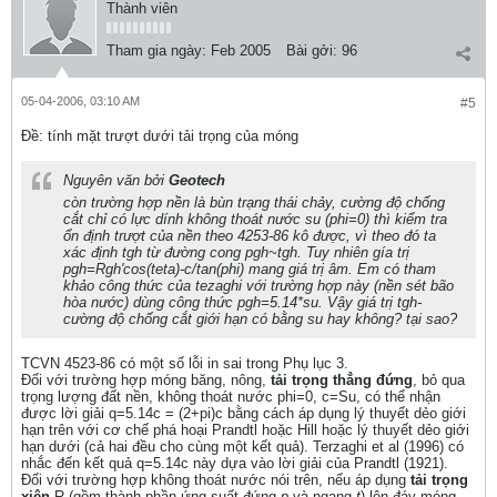
Thành viên
Tham gia ngày:
Feb 2005
Bài gởi:
96
05-04-2006, 03:10 AM
#5
Ðề: tính mặt trượt dưới tải trọng của móng
Nguyên văn bởi
Geotech
còn trường hợp nền là bùn trạng thái chảy, cường độ chống
cắt chỉ có lực dính không thoát nước su (phi=0) thì kiểm tra
ổn định trượt của nền theo 4253-86 kô được, vì theo đó ta
xác định tgh từ đường cong pgh~tgh. Tuy nhiên gía trị
pgh=Rgh'cos(teta)-c/tan(phi) mang giá trị âm. Em có tham
khảo công thức của tezaghi với trường hợp này (nền sét bão
hòa nước) dùng công thức pgh=5.14*su. Vậy giá trị tgh-
cường độ chống cắt giới hạn có bằng su hay không? tại sao?
TCVN 4523-86 có một số lỗi in sai trong Phụ lục 3.
Đối với trường hợp móng băng, nông,
tải trọng thẳng đứng
, bỏ qua
trọng lượng đất nền, không thoát nước phi=0, c=Su, có thể nhận
được lời giải q=5.14c = (2+pi)c bằng cách áp dụng lý thuyết dẻo giới
hạn trên với cơ chế phá hoại Prandtl hoặc Hill hoặc lý thuyết dẻo giới
hạn dưới (cả hai đều cho cùng một kết quả). Terzaghi et al (1996) có
nhắc đến kết quả q=5.14c này dựa vào lời giải của Prandtl (1921).
Đối với trường hợp không thoát nước nói trên, nếu áp dụng
tải trọng
xiên
R (gồm thành phần ứng suất đứng
p
và ngang
t
) lên đáy móng,