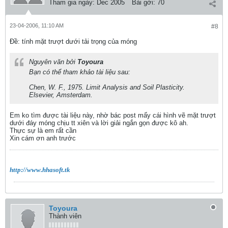
Tham gia ngày:
Dec 2005
Bài gởi:
70
23-04-2006, 11:10 AM
#8
Ðề: tính mặt trượt dưới tải trọng của móng
Nguyên văn bởi
Toyoura
Bạn có thể tham khảo tài liệu sau:
Chen, W. F., 1975. Limit Analysis and Soil Plasticity.
Elsevier, Amsterdam.
Em ko tìm được tài liệu này, nhờ bác post mấy cái hình vẽ mặt trượt
dưới đáy móng chịu tt xiên và lời giải ngắn gọn được kô ah.
Thực sự là em rất cần
Xin cám ơn anh trước
http://www.hhasoft.tk
Toyoura
Thành viên