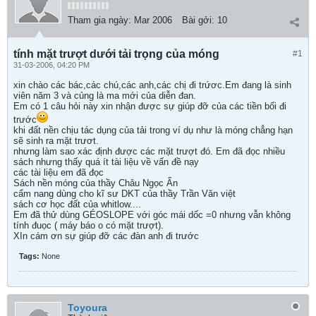
Tham gia ngày:
Mar 2006
Bài gởi:
10
tính mặt trượt dưới tải trọng của móng
#1
31-03-2006, 04:20 PM
xin chào các bác,các chú,các anh,các chị đi trứơc.Em đang là sinh
viên năm 3 và củng là ma mới của diễn đan.
Em có 1 câu hỏi này xin nhận được sự giúp đỡ của các tiền bối đi
trước
khi đất nền chịu tác dụng của tải trong ví dụ như là móng chẳng hạn
sẽ sinh ra mặt trươt.
nhưng làm sao xác định được các mặt trượt đó. Em đã đọc nhiều
sách nhưng thấy quá ít tài liệu về vấn đề nạy
các tài liệu em đã đọc
Sách nền móng của thầy Châu Ngọc Ẩn
cẩm nang dùng cho kĩ sư DKT của thầy Trần Văn việt
sách cơ học đất của whitlow....
Em đã thử dùng GÉOSLOPE với góc mái dốc =0 nhưng vẫn không
tính đuọc ( máy báo o có mặt trượt).
XIn cám ơn sự giúp đỡ các đàn anh đi trước
Tags:
None
Toyoura