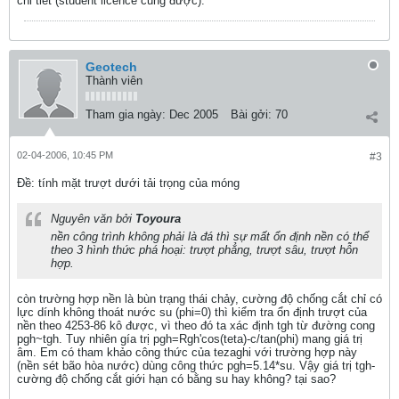
chi tiết (student licence cũng được).
Geotech
Thành viên
Tham gia ngày:
Dec 2005
Bài gởi:
70
02-04-2006, 10:45 PM
#3
Ðề: tính mặt trượt dưới tải trọng của móng
Nguyên văn bởi
Toyoura
nền công trình không phải là đá thì sự mất ổn định nền có thể
theo 3 hình thức phá hoại: trượt phẳng, trượt sâu, trượt hỗn
hợp.
còn trường hợp nền là bùn trạng thái chảy, cường độ chống cắt chỉ có
lực dính không thoát nước su (phi=0) thì kiểm tra ổn định trượt của
nền theo 4253-86 kô được, vì theo đó ta xác định tgh từ đường cong
pgh~tgh. Tuy nhiên gía trị pgh=Rgh'cos(teta)-c/tan(phi) mang giá trị
âm. Em có tham khảo công thức của tezaghi với trường hợp này
(nền sét bão hòa nước) dùng công thức pgh=5.14*su. Vậy giá trị tgh-
cường độ chống cắt giới hạn có bằng su hay không? tại sao?