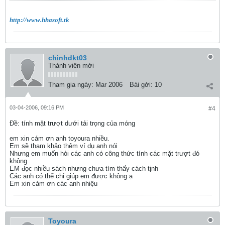
http://www.hhasoft.tk
chinhdkt03
Thành viên mới
Tham gia ngày:
Mar 2006
Bài gởi:
10
03-04-2006, 09:16 PM
#4
Ðề: tính mặt trượt dưới tải trọng của móng
em xin cám ơn anh toyoura nhiều.
Em sẽ tham khảo thêm ví dụ anh nói
Nhưng em muốn hỏi các anh có công thức tính các mặt trượt đó
khộng
EM đọc nhiều sách nhưng chưa tìm thấy cách tịnh
Các anh có thể chỉ giúp em được không ạ
Em xin cám ơn các anh nhiệu
Toyoura