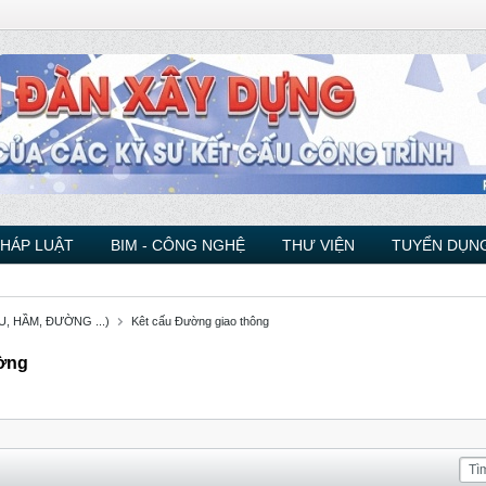
PHÁP LUẬT
BIM - CÔNG NGHỆ
THƯ VIỆN
TUYỂN DỤNG
, HẦM, ĐƯỜNG ...)
Kêt cấu Đường giao thông
ường