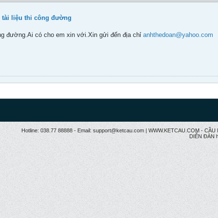
 tài liệu thi công đường
ng đường.Ai có cho em xin với.Xin gửi đến địa chỉ
anhthedoan@yahoo.com
Hotline: 038.77 88888 - Email: support@ketcau.com | WWW.KETCAU.COM - 
DIỄN ĐÀN h