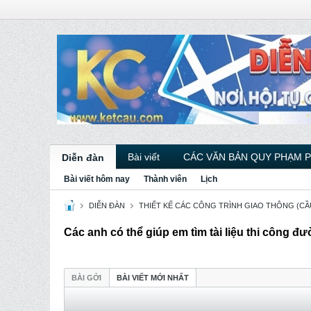
Bài viết
CÁC VĂN BẢN QUY PHẠM 
Diễn đàn
Bài viết hôm nay
Thành viên
Lịch
DIỄN ĐÀN
THIẾT KẾ CÁC CÔNG TRÌNH GIAO THÔNG (CẦU
Các anh có thể giúp em tìm tài liệu thi công đ
BÀI GỞI
BÀI VIẾT MỚI NHẤT