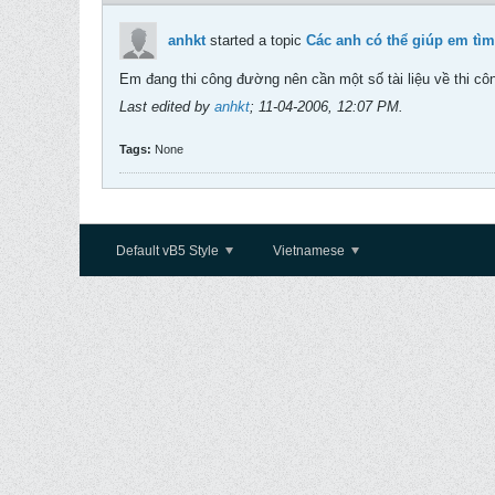
anhkt
started a topic
Các anh có thể giúp em tìm
Em đang thi công đường nên cần một số tài liệu về thi cô
Last edited by
anhkt
;
11-04-2006, 12:07 PM
.
Tags:
None
Default vB5 Style
Vietnamese