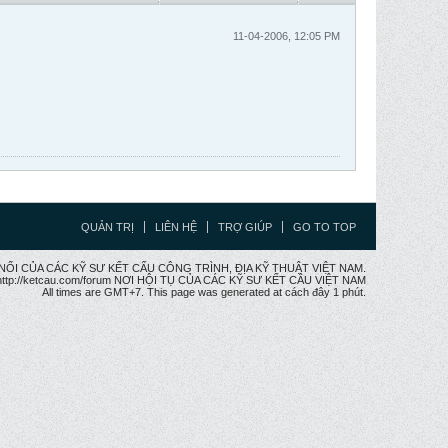
11-04-2006, 12:05 PM
QUẢN TRỊ
LIÊN HỆ
TRỢ GIÚP
GO TO TOP
CẦU NỐI CỦA CÁC KỸ SƯ KẾT CẤU CÔNG TRÌNH, ĐỊA KỸ THUẬT VIỆT NAM.
ttp://ketcau.com/forum NƠI HỘI TỤ CỦA CÁC KỸ SƯ KẾT CÂU VIỆT NAM
All times are GMT+7. This page was generated at cách đây 1 phút.