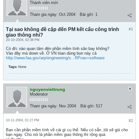
Thành viên mới
Tham gia ngày:
Oct 2004
Bài gởi:
1
Tại sao không đề cập đến PM kết cấu công trình
#1
giao thông nhỉ?
20-10-2004, 02:38 PM
Có đ/c nào quan tâm đên phần mềm tính sân bay không?
Vào đây mà down về. Ở VN tòan dùng bọn này cả
http://www.faa.gov/arp/engineering/s...RPnav=software
Tags:
None
nguyenviettrung
Moderator
Tham gia ngày:
Nov 2004
Bài gởi:
517
10-11-2004, 01:27 PM
#2
Bạn cần phần mềm tính về cái gì cụ thể. Nếu có sẵn ,tôi sẽ gủi cho
bạn ngay. Chú nói là phần mềm giao thông thì rộng quá.