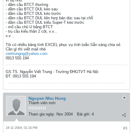
ví dụ nhu:
- dầm cầu BTCT thường
- dầm cầu BTCT DUL kéo sau
- dầm cầu BTCT DUL kéo trước
- dầm cầu BTCT DUL liên hợp bản dúc sau tại chỗ
- dầm cầu BTCT DUL kiểu Super-T kéo trước
- mố cầu chũ U bằng BTCT
- trụ cầu kiểu thân 2 cột, v.v...
v.v...
Tôi có nhiều bảng tính EXCEL phục vụ tính toắn.Sẵn sàng chia sẻ.
Cần gì thì viết mail nhé
viettrungng@yahoo.com
0913 555 194
GS.TS. Nguyễn Viết Trung - Trường ĐHGTVT Hà Nội
ĐT: 0913 555 194
Nguyen Nhu Hung
Thành viên mới
Tham gia ngày:
Nov 2004
Bài gởi:
4
18-11-2004, 01:16 PM
#3