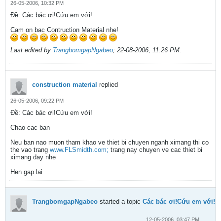
26-05-2006, 10:32 PM
Ðề: Các bác ơi!Cứu em với!
Cam on bac Contruction Material nhe!
Last edited by
TrangbomgapNgabeo
;
22-08-2006, 11:26 PM
.
construction material
replied
26-05-2006, 09:22 PM
Ðề: Các bác ơi!Cứu em với!
Chao cac ban
Neu ban nao muon tham khao ve thiet bi chuyen nganh ximang thi co
the vao trang
www.FLSmidth.com;
trang nay chuyen ve cac thiet bi
ximang day nhe
Hen gap lai
TrangbomgapNgabeo
started a topic
Các bác ơi!Cứu em với!
12-05-2006, 03:47 PM