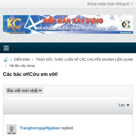
Đăng nhập hoặc Đăng kí
DIỄN ĐÀN
TRAO ĐỔI, THẢO LUẬN VỀ CÁC CHUYÊN NGÀNH LIÊN QUAN
Vật liệu xây dựng
Các bác ơi!Cứu em với!
Lọc
TrangbomgapNgabeo
replied