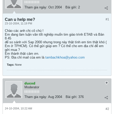
Tham gia ngày:
Oct 2004
Bài gởi:
2
Can u help me?
#1
23-10-2004, 11:19 PM
Chào các anh chị cô chú !
Em đang làm luận văn tốt nghiệp muốn tim giáo trình ETAB và Bản
8.45
để so sánh với Sap 2000 nhưng trong này thật tình em tim thật khó (
Em ở TPHCM). Có thể gửi giúp em ? Có thể cho em địa chỉ để em
gởi mua ?
Em thành thật cảm ơn.
PS: Địa chỉ mail của em là
tambachkhoa@yahoo.com
Tags:
None
ducxd
Moderator
Tham gia ngày:
Aug 2004
Bài gởi:
376
24-10-2004, 10:22 AM
#2