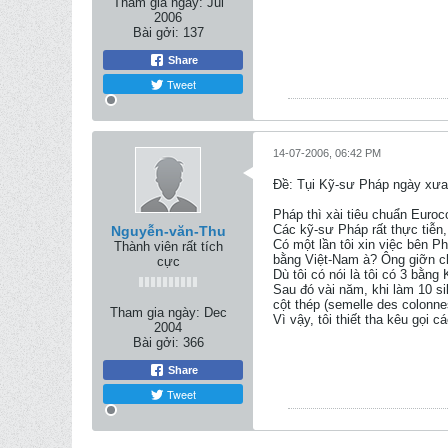
Tham gia ngày:
Jul
2006
Bài gởi:
137
Share
Tweet
14-07-2006, 06:42 PM
Ðề: Tụi Kỹ-sư Pháp ngày xưa 
Pháp thì xài tiêu chuẩn Euro
Các kỹ-sư Pháp rất thực tiễn,
Nguyễn-văn-Thu
Có một lần tôi xin việc bên P
Thành viên rất tích
bằng Việt-Nam à? Ông giỡn ch
cực
Dù tôi có nói là tôi có 3 bằn
Sau đó vài năm, khi làm 10 sil
cột thép (semelle des colonne
Tham gia ngày:
Dec
Vì vậy, tôi thiết tha kêu gọi
2004
Bài gởi:
366
Share
Tweet