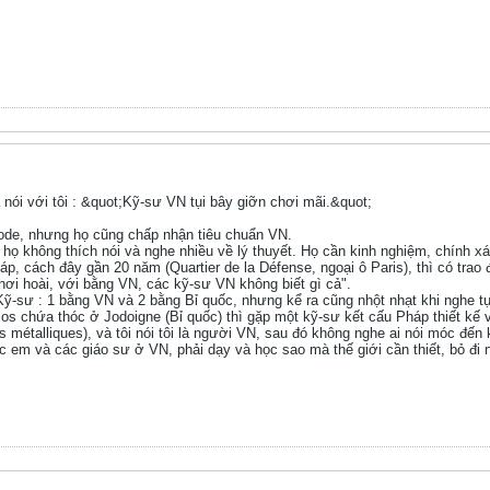
nói với tôi : &quot;Kỹ-sư VN tụi bây giỡn chơi mãi.&quot;
code, nhưng họ cũng chấp nhận tiêu chuẩn VN.
 họ không thích nói và nghe nhiều về lý thuyết. Họ cần kinh nghiệm, chính xá
háp, cách đây gần 20 năm (Quartier de la Défense, ngoại ô Paris), thì có tra
ơi hoài, với bằng VN, các kỹ-sư VN không biết gì cả".
g Kỹ-sư : 1 bằng VN và 2 bằng Bỉ quốc, nhưng kể ra cũng nhột nhạt khi nghe t
os chứa thóc ở Jodoigne (Bỉ quốc) thì gặp một kỹ-sư kết cấu Pháp thiết kế và 
s métalliques), và tôi nói tôi là người VN, sau đó không nghe ai nói móc đế
 các em và các giáo sư ở VN, phải dạy và học sao mà thế giới cần thiết, bỏ đ