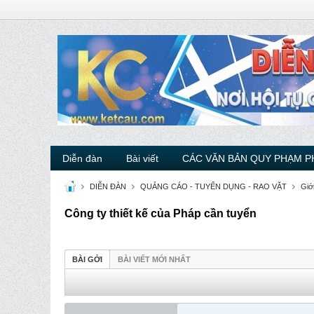
Diễn đàn
Bài viết
CÁC VĂN BẢN QUY PHẠM P
DIỄN ĐÀN
QUẢNG CÁO - TUYỂN DỤNG - RAO VẶT
Giới
Công ty thiết kế của Pháp cần tuyển
BÀI GỞI
BÀI VIẾT MỚI NHẤT