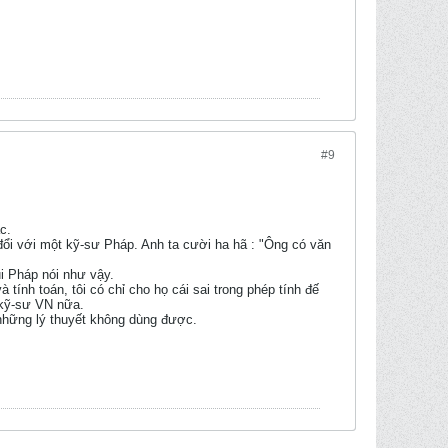
#9
c.
o đổi với một kỹ-sư Pháp. Anh ta cười ha hã : "Ông có văn
ụi Pháp nói như vậy.
tính toán, tôi có chỉ cho họ cái sai trong phép tính đế
n kỹ-sư VN nữa.
i những lý thuyết không dùng được.