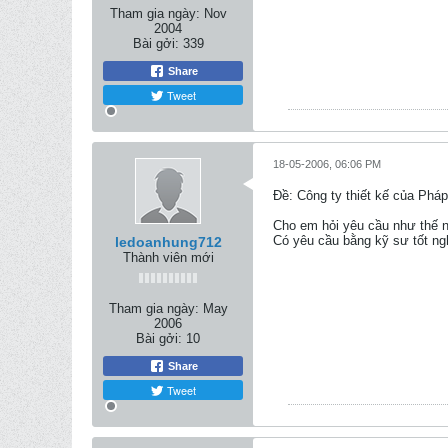
Tham gia ngày:
Nov
2004
Bài gởi:
339
Share
Tweet
18-05-2006, 06:06 PM
Ðề: Công ty thiết kế của Phá
Cho em hỏi yêu cầu như thế n
Có yêu cầu bằng kỹ sư tốt ngh
ledoanhung712
Thành viên mới
Tham gia ngày:
May
2006
Bài gởi:
10
Share
Tweet