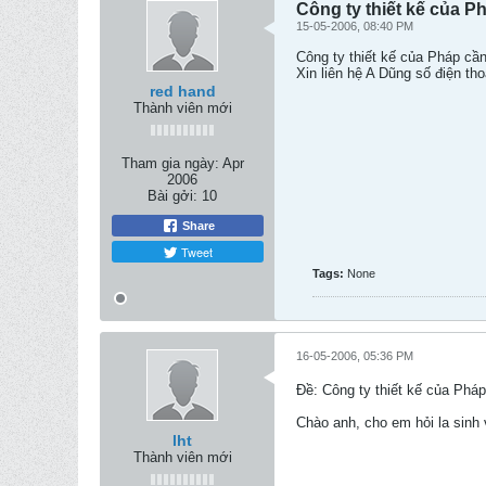
Công ty thiết kế của P
15-05-2006, 08:40 PM
Công ty thiết kế của Pháp cầ
Xin liên hệ A Dũng số điện th
red hand
Thành viên mới
Tham gia ngày:
Apr
2006
Bài gởi:
10
Share
Tweet
Tags:
None
16-05-2006, 05:36 PM
Ðề: Công ty thiết kế của Phá
Chào anh, cho em hỏi la sinh
lht
Thành viên mới