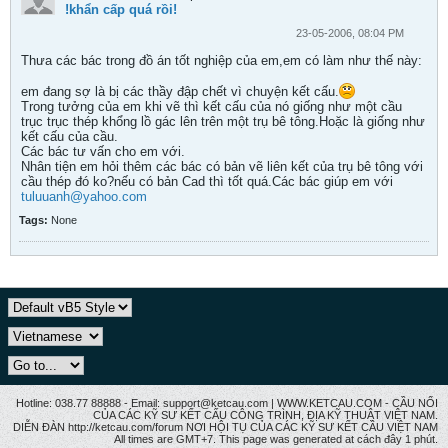
!khẩn cấp quá rồi!
23-05-2006, 08:04 PM
Thưa các bác trong đồ án tốt nghiệp của em,em có làm như thế này:
em đang sợ là bị các thầy đập chết vì chuyện kết cấu.
Trong tưởng của em khi vẽ thì kết cấu của nó giống như một cầu
trục trục thép khổng lồ gác lên trên một trụ bê tông.Hoặc là giống như
kết cấu của cầu.
Các bác tư vấn cho em với.
Nhân tiện em hỏi thêm các bác có bản vẽ liên kết của trụ bê tông với
cầu thép đó ko?nếu có bản Cad thì tốt quá.Các bác giúp em với
tuluuanh@yahoo.com
Tags:
None
Hotline: 038.77 88888 - Email: support@ketcau.com | WWW.KETCAU.COM - CẦU NỐI
CỦA CÁC KỸ SƯ KẾT CẤU CÔNG TRÌNH, ĐỊA KỸ THUẬT VIỆT NAM.
DIỄN ĐÀN http://ketcau.com/forum NƠI HỘI TỤ CỦA CÁC KỸ SƯ KẾT CÂU VIỆT NAM
All times are GMT+7. This page was generated at cách đây 1 phút.