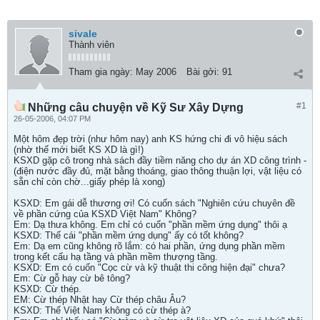
sivale
Thành viên
Tham gia ngày:
May 2006
Bài gởi:
91
#1
Những câu chuyện về Kỹ Sư Xây Dựng
26-05-2006, 04:07 PM
Một hôm đẹp trời (như hôm nay) anh KS hứng chi đi vô hiệu sách
(nhờ thế mới biết KS XD là gì!)
KSXD gặp cô trong nhà sách đầy tiềm năng cho dự án XD công trình -
(điện nước đầy đủ, mặt bằng thoáng, giao thông thuận lợi, vật liệu có
sẵn chỉ còn chờ...giấy phép là xong)
KSXD: Em gái dễ thương ơi! Có cuốn sách "Nghiên cứu chuyên đề
về phần cứng của KSXD Việt Nam" Không?
Em: Dạ thưa không. Em chỉ có cuốn "phần mềm ứng dụng" thôi ạ
KSXD: Thế cái "phần mềm ứng dụng" ấy có tốt không?
Em: Dạ em cũng không rõ lắm: có hai phần, ứng dụng phần mềm
trong kết cấu hạ tầng và phần mềm thượng tầng.
KSXD: Em có cuốn "Cọc cừ và kỹ thuật thi công hiện đại" chưa?
Em: Cừ gỗ hay cừ bê tông?
KSXD: Cừ thép.
EM: Cừ thép Nhật hay Cừ thép châu Âu?
KSXD: Thế Việt Nam không có cừ thép à?