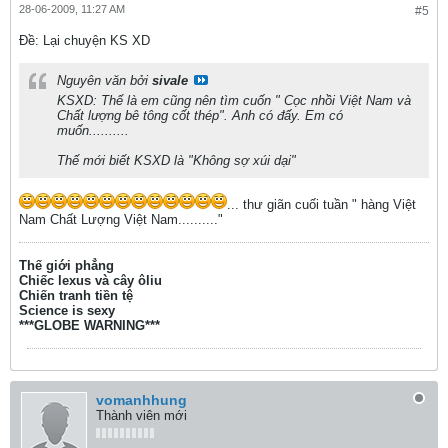
28-06-2009, 11:27 AM
#5
Ðề: Lại chuyện KS XD
Nguyên văn bởi
sivale
KSXD: Thế là em cũng nên tìm cuốn " Cọc nhồi Việt Nam và
Chất lượng bê tông cốt thép". Anh có đấy. Em có
muốn..........
Thế mới biết KSXD là "Không sợ xúi dại"
... thư giãn cuối tuần " hàng Việt
Nam Chất Lượng Việt Nam.........."
Thế giới phẳng
Chiếc lexus và cây ôliu
Chiến tranh tiền tệ
Science is sexy
***GLOBE WARNING***
vomanhhung
Thành viên mới