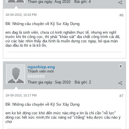
Tham gia ngày:
Aug 2010
Bài gởi:
4
18-09-2010, 10:04 PM
#6
Ðề: Những câu chuyện về Kỹ Sư Xây Dựng
em đag là sinh viên, chưa có kinh nghiệm thực tế, nhưng em nghĩ
trước khi thi công cọc, thì phải "khảo sát" địa chất công trình cái đã,
cứ các bác nhìn thấy địa hình là muốn dựng cọc ngay, bỏ qua màn
dạo đầu là thì e là kô ổn,
ngochiep.eng
Thành viên mới
Tham gia ngày:
Sep 2010
Bài gởi:
2
18-09-2010, 10:17 PM
#7
Ðề: Những câu chuyện về Kỹ Sư Xây Dựng
em ko bít đóng cọc khó đến mức nào,nhg e tin là chỉ cần "nỗ lực"
đóng cọc hết sức mình,thì các nàng xd "chẳng" kêu được câu nào ý
chứ