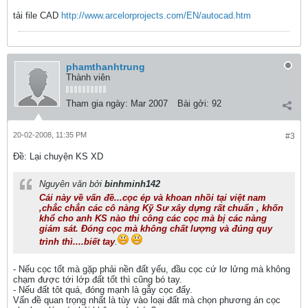
tải file CAD
http://www.arcelorprojects.com/EN/autocad.htm
phamthanhtrung
Thành viên
Tham gia ngày:
Mar 2007
Bài gởi:
92
20-02-2008, 11:35 PM
#3
Ðề: Lại chuyện KS XD
Nguyên văn bởi
binhminh142
Cái này về vấn đề...cọc ép và khoan nhồi tại việt nam
,chắc chắn các cô nàng Kỹ Sư xây dựng rất chuẩn , khốn
khổ cho anh KS nào thi công các cọc mà bị các nàng
giám sát. Đóng cọc mà không chất lượng và đúng quy
trình thì....biết tay
.
- Nếu cọc tốt mà gặp phải nền đất yếu, đầu cọc cứ lơ lửng mà không
chạm được tới lớp đất tốt thì cũng bó tay.
- Nếu đất tôt quá, đóng mạnh là gẫy cọc đấy.
Vấn đề quan trọng nhất là tùy vào loại đất mà chọn phương án cọc