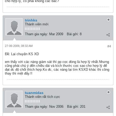
cho hợp lý, có phải không các bác?
trinhks
Thành viên mới
Tham gia ngày:
Mar 2009
Bài gởi:
8
27-06-2009, 08:32 AM
#4
Ðề: Lại chuyện KS XD
em thấy với các nàng giám sát thì pp cọc đóng là hợp lý nhất.Nhưng
cũng phải chú ý đến chiều dài và kích thước cọc sao cho hợp lý để
đạt đc độ chối thích hợp.Ko đc, các nàng lại tìm KSXD khác thi công
thay thì mệt đấy.!!
tuanmidas
Thành viên rất tích cực
Tham gia ngày:
Nov 2006
Bài gởi:
201