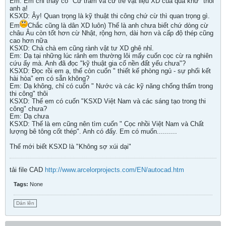
Em: Em chỉ thấy có "Cừ tràm và cừ tre vật liệu XD của quá khứ" thôi
anh ạ!
KSXD: Ậy! Quan trọng là kỹ thuật thi công chứ cừ thì quan trọng gì.
Em
Chắc cũng là dân XD luôn) Thế là anh chưa biết chứ dòng cừ
châu Âu còn tốt hơn cừ Nhật, rộng hơn, dài hơn và cấp độ thép cũng
cao hơn nữa
KSXD: Chà chà em cũng rành vật tư XD ghê nhỉ.
Em: Dạ tại những lúc rảnh em thường lôi mấy cuốn cọc cừ ra nghiên
cứu ấy mà. Anh đã đọc "kỹ thuật gia cố nền đất yếu chưa"?
KSXD: Đọc rồi em ạ, thế còn cuốn " thiết kế phòng ngủ - sự phối kết
hài hòa" em có sẵn không?
Em: Dạ không, chỉ có cuốn " Nước và các kỹ năng chống thấm trong
thi công" thôi
KSXD: Thế em có cuốn "KSXD Việt Nam và các sáng tạo trong thi
công" chưa?
Em: Dạ chưa
KSXD: Thế là em cũng nên tìm cuốn " Cọc nhồi Việt Nam và Chất
lượng bê tông cốt thép". Anh có đấy. Em có muốn..........
Thế mới biết KSXD là "Không sợ xúi dại"
tải file CAD
http://www.arcelorprojects.com/EN/autocad.htm
Tags:
None
Dán lên