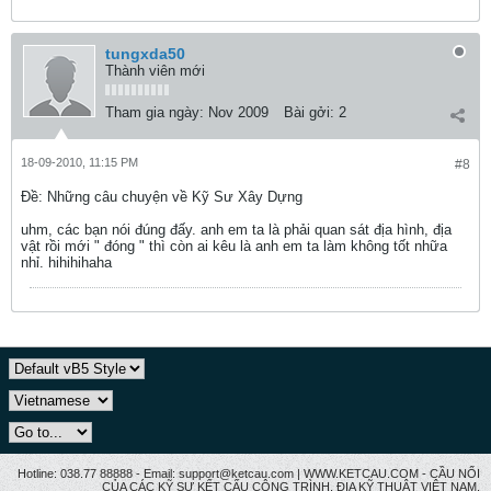
tungxda50
Thành viên mới
Tham gia ngày:
Nov 2009
Bài gởi:
2
18-09-2010, 11:15 PM
#8
Ðề: Những câu chuyện về Kỹ Sư Xây Dựng
uhm, các bạn nói đúng đấy. anh em ta là phải quan sát địa hình, địa
vật rồi mới " đóng " thì còn ai kêu là anh em ta làm không tốt nhữa
nhỉ. hihihihaha
Hotline: 038.77 88888 - Email: support@ketcau.com | WWW.KETCAU.COM - CẦU NỐI
CỦA CÁC KỸ SƯ KẾT CẤU CÔNG TRÌNH, ĐỊA KỸ THUẬT VIỆT NAM.