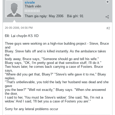
sivale
Thành viên
Tham gia ngày:
May 2006
Bài gởi:
91
26-05-2006, 04:56 PM
#2
Ðề: Lại chuyện KS XD
Three guys were working on a high-rise building project - Steve, Bruce
and
Bluey. Steve falls off and is killed instantly. As the ambulance takes
the
body away, Bruce says, "Someone should go and tell his wife."
Bluey says, "OK, I'm pretty good at that sensitive stuff, I'll do it."
Two hours later, he comes back carrying a case of Fosters. Bruce
says,
"Where did you get that, Bluey?" "Steve's wife gave it to me," Bluey
replies.
"That's unbelievable, you told the lady her husband was dead and she
gave
you the beer?" "Well not exactly," Bluey says. "When she answered
the door,
I said to her, 'You must be Steve's widow'. She said, 'No, I'm not a
widow.' And I said, 'I'll bet you a case of Fosters you are'."
Sorry for any leteral problems occur