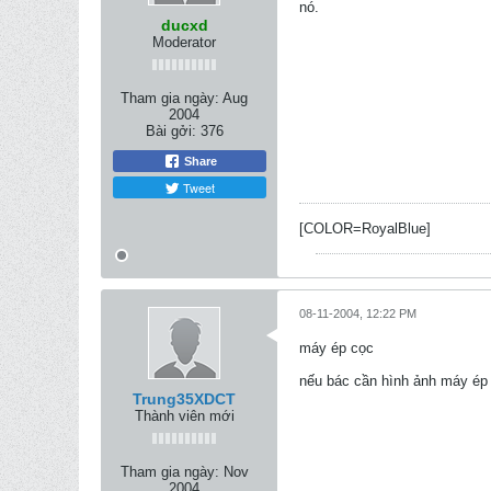
nó.
ducxd
Moderator
Tham gia ngày:
Aug
2004
Bài gởi:
376
Share
Tweet
[COLOR=RoyalBlue]
08-11-2004, 12:22 PM
máy ép cọc
nếu bác cần hình ảnh máy ép 
Trung35XDCT
Thành viên mới
Tham gia ngày:
Nov
2004