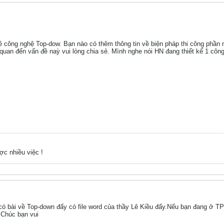
 công nghệ Top-dow. Bạn nào có thêm thông tin về biện pháp thi công phần 
 quan đến vấn đề naỳ vui lòng chia sẻ. Mình nghe nói HN đang thiết kế 1 công
ược nhiều việc !
ó bài về Top-down đấy có file word của thầy Lê Kiều đấy.Nếu bạn đang ở T
.Chúc bạn vui