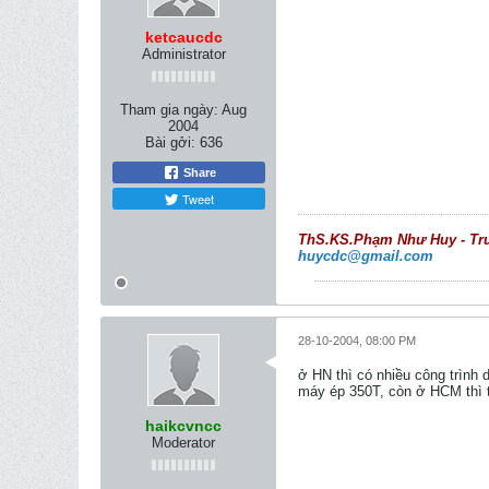
ketcaucdc
Administrator
Tham gia ngày:
Aug
2004
Bài gởi:
636
Share
Tweet
ThS.KS.Phạm Như Huy - Trưởn
huycdc@gmail.com
28-10-2004, 08:00 PM
ở HN thì có nhiều công trình
máy ép 350T, còn ở HCM thì t
haikcvncc
Moderator