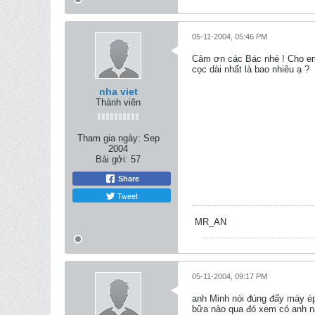
05-11-2004, 05:46 PM
Cảm ơn các Bác nhé ! Cho em
cọc dài nhất là bao nhiêu ạ ?
nha viet
Thành viên
Tham gia ngày:
Sep
2004
Bài gởi:
57
Share
Tweet
MR_AN
05-11-2004, 09:17 PM
anh Minh nói đúng đấy máy ép
bữa nào qua đó xem có anh n