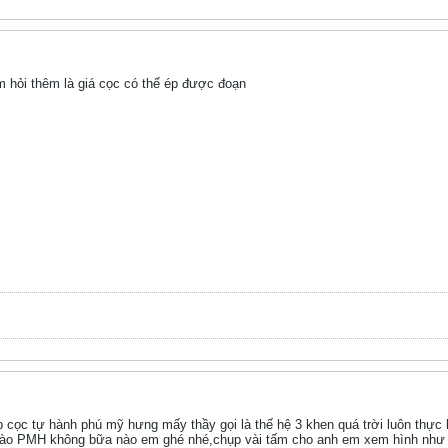
 hỏi thêm là giá cọc có thể ép được đoạn
 cọc tự hành phú mỹ hưng mấy thầy gọi là thế hệ 3 khen quá trời luôn thực 
ào PMH không bữa nào em ghé nhé,chụp vài tấm cho anh em xem hình như 