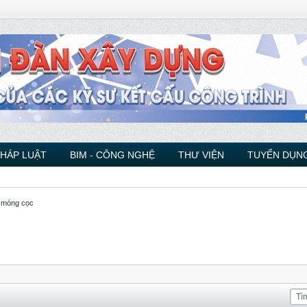
PHÁP LUẬT
BIM - CÔNG NGHỆ
THƯ VIỆN
TUYỂN DỤNG
ế móng cọc