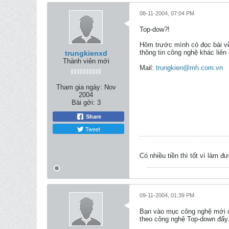
08-11-2004, 07:04 PM
Top-dow?!
Hôm trước mình có đọc bài về
thông tin công nghệ khác liên
trungkienxd
Thành viên mới
Mail:
trungkien@mh.com.vn
Tham gia ngày:
Nov
2004
Bài gởi:
3
Share
Tweet
Có nhiều tiền thì tốt vì làm đ
09-11-2004, 01:39 PM
Bạn vào mục công nghệ mới c
theo công nghệ Top-down đấy