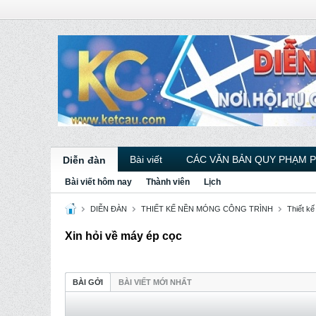
Bài viết
CÁC VĂN BẢN QUY PHẠM 
Diễn đàn
Bài viết hôm nay
Thành viên
Lịch
DIỄN ĐÀN
THIẾT KẾ NỀN MÓNG CÔNG TRÌNH
Thiết k
Xin hỏi về máy ép cọc
BÀI GỞI
BÀI VIẾT MỚI NHẤT