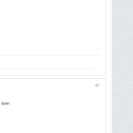
#7
 quan.