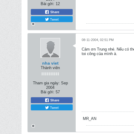
Bài gởi:
12
Share
Tweet
08-11-2004, 02:51 PM
Cảm ơn Trung nhé. Nếu có thể 
toi công của mình à.
nha viet
Thành viên
Tham gia ngày:
Sep
2004
Bài gởi:
57
Share
Tweet
MR_AN