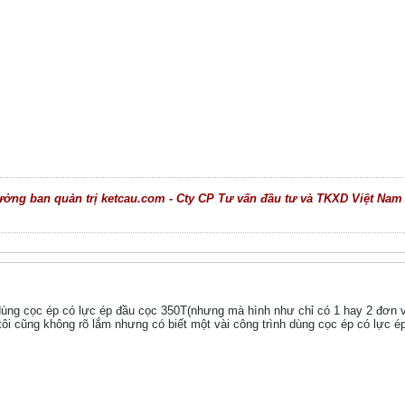
g ban quản trị ketcau.com - Cty CP Tư vấn đầu tư và TKXD Việt Nam (CD
 dùng cọc ép có lực ép đầu cọc 350T(nhưng mà hình như chỉ có 1 hay 2 đơn v
ôi cũng không rõ lắm nhưng có biết một vài công trình dùng cọc ép có lực é