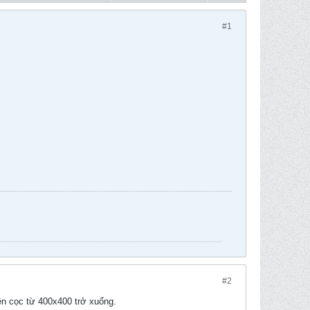
#1
#2
iện cọc từ 400x400 trở xuống.