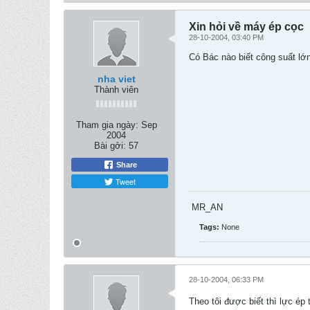
Xin hỏi về máy ép cọc
28-10-2004, 03:40 PM
Có Bác nào biết công suất lớ
nha viet
Thành viên
Tham gia ngày:
Sep
2004
Bài gởi:
57
Share
Tweet
MR_AN
Tags:
None
28-10-2004, 06:33 PM
Theo tôi được biết thì lực ép