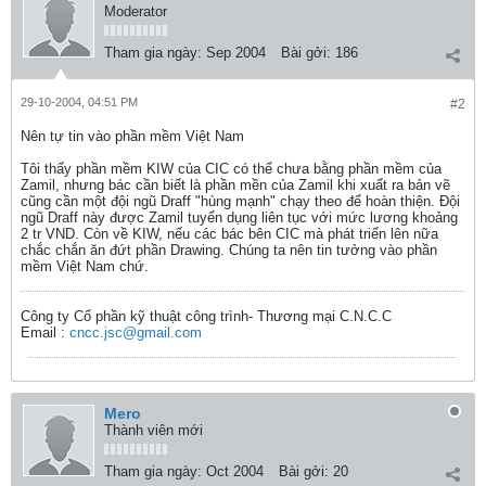
Moderator
Tham gia ngày:
Sep 2004
Bài gởi:
186
29-10-2004, 04:51 PM
#2
Nên tự tin vào phần mềm Việt Nam
Tôi thấy phần mềm KIW của CIC có thể chưa bằng phần mềm của
Zamil, nhưng bác cần biết là phần mền của Zamil khi xuất ra bản vẽ
cũng cần một đội ngũ Draff "hùng mạnh" chạy theo để hoàn thiện. Đội
ngũ Draff này được Zamil tuyển dụng liên tục với mức lương khoảng
2 tr VND. Còn về KIW, nếu các bác bên CIC mà phát triển lên nữa
chắc chắn ăn đứt phần Drawing. Chúng ta nên tin tưởng vào phần
mềm Việt Nam chứ.
Công ty Cổ phần kỹ thuật công trình- Thương mại C.N.C.C
Email :
cncc.jsc@gmail.com
Mero
Thành viên mới
Tham gia ngày:
Oct 2004
Bài gởi:
20