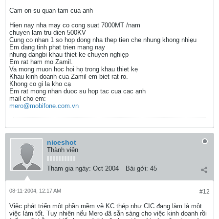
Cam on su quan tam cua anh
Hien nay nha may co cong suat 7000MT /nam
chuyen lam tru dien 500KV
Cung co nhan 1 so hop dong nha thep tien che nhung khong nhiẹu
Em dang tinh phat trien mang nạy
nhung dangbi khau thiet ke chuyen nghiẹp
Em rat ham mo Zamil.
Va mong muon hoc hoi họ trong khau thiet kẹ
Khau kinh doanh cua Zamil em biet rat ro.
Khong co gi la kho cạ
Em rat mong nhan duoc su hop tac cua cac ạnh
mail cho em:
mero@mobifone.com.vn
niceshot
Thành viên
Tham gia ngày:
Oct 2004
Bài gởi:
45
08-11-2004, 12:17 AM
#12
Việc phát triển một phần mềm vẽ KC thép như CIC đang làm là một
việc làm tốt. Tuy nhiên nếu Mero đã sẵn sàng cho việc kinh doanh rồi