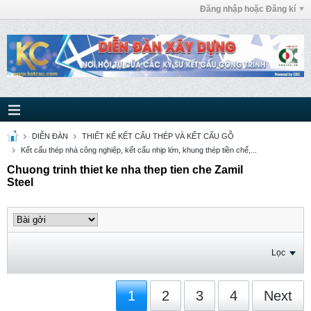
Đăng nhập hoặc Đăng kí
DIỄN ĐÀN
THIẾT KẾ KẾT CẤU THÉP VÀ KẾT CẤU GỖ
Kết cấu thép nhà công nghiệp, kết cấu nhịp lớn, khung thép tiền chế,...
Chuong trinh thiet ke nha thep tien che Zamil
Steel
Lọc
1
2
3
4
Next