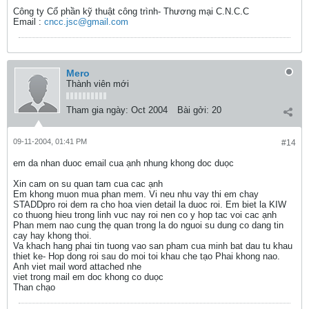
Công ty Cổ phần kỹ thuật công trình- Thương mại C.N.C.C
Email :
cncc.jsc@gmail.com
Mero
Thành viên mới
Tham gia ngày:
Oct 2004
Bài gởi:
20
09-11-2004, 01:41 PM
#14
em da nhan duoc email cua ạnh nhung khong doc duọc
Xin cam on su quan tam cua cac ạnh
Em khong muon mua phan mem. Vi neu nhu vay thi em chay
STADDpro roi dem ra cho hoa vien detail la duoc roi. Em biet la KIW
co thuong hieu trong linh vuc nay roi nen co y hop tac voi cac ạnh
Phan mem nao cung thẹ quan trong la do nguoi su dung co dang tin
cay hay khong thoi.
Va khach hang phai tin tuong vao san pham cua minh bat dau tu khau
thiet ke- Hop dong roi sau do moi toi khau che tạo Phai khong nao.
Anh viet mail word attached nhe
viet trong mail em doc khong co duọc
Than chạo