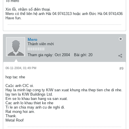
To mero
Xin lỗi, nhầm số điên thoại.
Mero có thể liên hệ anh Hải 04.9741313 hoặc anh Đức Hà 04.9741436
Have fun.
Mero
Thành viên mới
Tham gia ngày:
Oct 2004
Bài gởi:
20
06-11-2004, 01:49 PM
#9
hop tac nhe
Ca1c anh CIC oi.
Hay la minh lap cong ty KIW san xuat khung nha thep tien che di nhe.
lay ten la KIW Buildings Ltd.
Em se lo khau ban hang va san xuat.
Cac anh lo khau thiet ke nhe
Ti le an chia may anh cu de nghi di.
Rat mong hoi am.
Thank.
Metal Roof