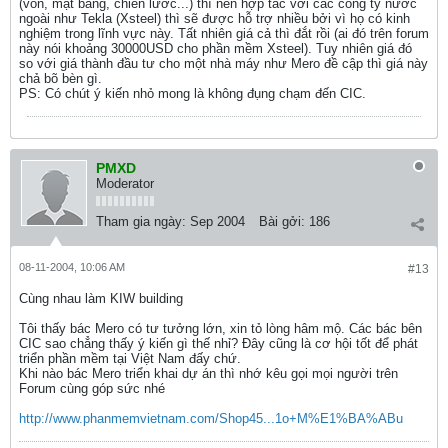
(vốn, mặt bằng, chiến lươc...) thì nên hợp tác với các công ty nước
ngoài như Tekla (Xsteel) thì sẽ được hỗ trợ nhiều bởi vì họ có kinh
nghiệm trong lĩnh vực này. Tất nhiên giá cả thì đắt rồi (ai đó trên forum
này nói khoảng 30000USD cho phần mềm Xsteel). Tuy nhiên giá đó
so với giá thành đầu tư cho một nhà máy như Mero đề cập thì giá này
chả bõ bèn gì.
PS: Có chút ý kiến nhỏ mong là không đụng chạm đến CIC.
PMXD
Moderator
Tham gia ngày:
Sep 2004
Bài gởi:
186
08-11-2004, 10:06 AM
#13
Cùng nhau làm KIW building
Tôi thấy bác Mero có tư tưởng lớn, xin tỏ lòng hâm mộ. Các bác bên
CIC sao chẳng thấy ý kiến gì thế nhỉ? Đây cũng là cơ hội tốt để phát
triển phần mềm tại Việt Nam đấy chứ.
Khi nào bác Mero triển khai dự án thì nhớ kêu gọi mọi người trên
Forum cùng góp sức nhé
http://www.phanmemvietnam.com/Shop45...1o+M%E1%BA%ABu