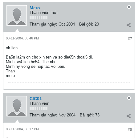
Mero
Thành viên mới
Tham gia ngày:
Oct 2004
Bài gởi:
20
03-11-2004, 03:46 PM
#7
ok lien
Ba5n la2m on cho xin ten va so die65n thoai5 di.
Minh se4 lien he54, The nhe
Minh hy vong se hop tac voi ban.
Than
mero
CIC01
Thành viên
Tham gia ngày:
Nov 2004
Bài gởi:
73
03-11-2004, 06:17 PM
#8