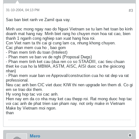
31-10-2004, 04:13 PM
#3
Sao ban biet ranh ve Zamil qua vay.
Minh uoc mong ngay nao do Nguoi Vietnam se tu lam het toan bo kinh
doanh mat hang nay. Minh biet rang ho chuyen mon hoa rat cao, bien
thanh 1 nganh cong nghiep san xuat hang hoa roi.
Con Viet nam ta thi cai gi cung lam ca, nhung khong chuyen.
Cac phan mem cua ho , bao gom
- Phan mem tinh du toan (Intelest)
- Phan mem ve ban ve de nghi (Proposal Dwgs)
- Phan mem tinh ket cau (dua ren co so STAADIII, cac tieu chuan
thiet ke cua ho la MBMA, ASTM, AISC, AISI duoc ca the gioicong
nhan)
- Phan mem xuar ban ve Approval/construction cua ho rat dep va rat
professional.
Neu cac anh ben CIC viet duoc KIW thi nen upgrade len them di. Co gi
em se trao doi them.
Hy vong hop tac voi cac anh.
Hien nay em da co nha may ket cau thepp roi. Rat mong duoc hop tac
voi cac anh de phat trien san pham nay. not only make in Vietnam
Make by Vietnam moi ngon.
than
Mero