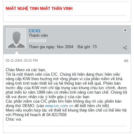
NHẤT NGHỆ TINH NHẤT THÂN VINH
CIC01
Thành viên
Tham gia ngày:
Nov 2004
Bài gởi:
73
03-11-2004, 02:01 PM
#6
Chào Mero và các bạn,
Tôi là một thành viên của CIC. Chúng tôi hiện đang thực hiện việc
nâng cấp KIW theo hướng mở rộng phạm vi của phần mềm về khả
năng tính tính toán thiết kế và hệ thống bản vẽ kết quả. Phiên bản
trước đây của KIW mới chỉ tập trung vào khung chịu lực chính, được
phát triển từ năm 1999 nên có nhiều tính năng còn hạn chế. Chúng tôi
rất vui được nhận các ý kiến góp ý của các bạn.
Các phần mềm của CIC phần lớn hiện không duy trì các phiên bản
dùng thử DEMO. (vào
www.cic.com.vn
để biết hêm chi tiết)
Mero nếu muốn hợp tác về thiết kế khung thép tiền chế có thể liên hệ
với Phòng kế hoạch đt 04.8217558
Chúc vui.