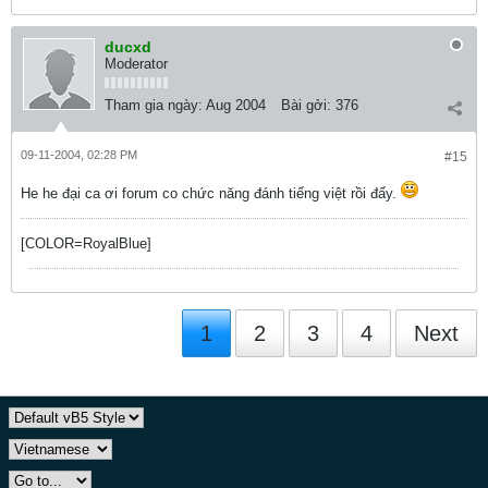
ducxd
Moderator
Tham gia ngày:
Aug 2004
Bài gởi:
376
09-11-2004, 02:28 PM
#15
He he đại ca ơi forum co chức năng đánh tiếng việt rồi đấy.
[COLOR=RoyalBlue]
1
2
3
4
Next