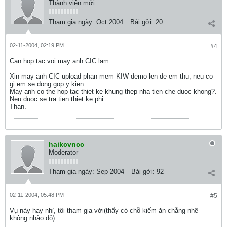
Thành viên mới
Tham gia ngày:
Oct 2004
Bài gởi:
20
02-11-2004, 02:19 PM
#4
Can hop tac voi may anh CIC lam.
Xin may anh CIC upload phan mem KIW demo len de em thu, neu co
gi em se dong gop y kien.
May anh co the hop tac thiet ke khung thep nha tien che duoc khong?.
Neu duoc se tra tien thiet ke phi.
Than.
haikcvncc
Moderator
Tham gia ngày:
Sep 2004
Bài gởi:
92
02-11-2004, 05:48 PM
#5
Vụ này hay nhỉ, tôi tham gia với(thấy có chỗ kiếm ăn chẵng nhẽ
không nhào dô)