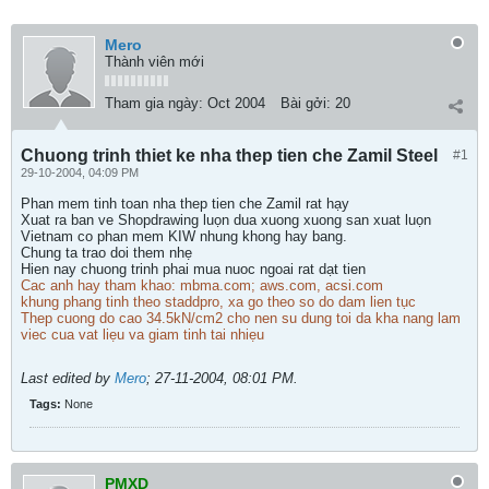
Mero
Thành viên mới
Tham gia ngày:
Oct 2004
Bài gởi:
20
Chuong trinh thiet ke nha thep tien che Zamil Steel
#1
29-10-2004, 04:09 PM
Phan mem tinh toan nha thep tien che Zamil rat hạy
Xuat ra ban ve Shopdrawing luọn dua xuong xuong san xuat luọn
Vietnam co phan mem KIW nhung khong hay bang.
Chung ta trao doi them nhẹ
Hien nay chuong trinh phai mua nuoc ngoai rat dạt tien
Cac anh hay tham khao: mbma.com; aws.com, acsi.com
khung phang tinh theo staddpro, xa go theo so do dam lien tục
Thep cuong do cao 34.5kN/cm2 cho nen su dung toi da kha nang lam
viec cua vat liẹu va giam tinh tai nhiẹu
Last edited by
Mero
;
27-11-2004, 08:01 PM
.
Tags:
None
PMXD