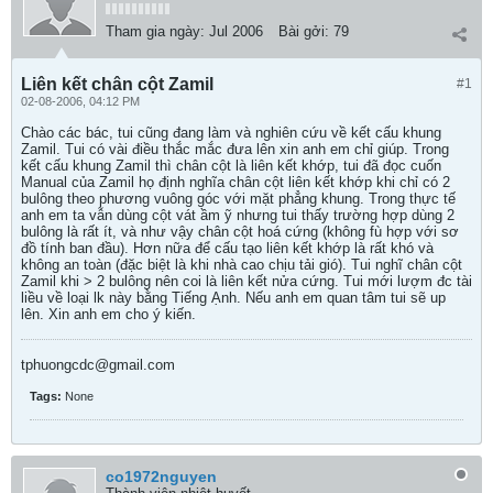
Tham gia ngày:
Jul 2006
Bài gởi:
79
Liên kết chân cột Zamil
#1
02-08-2006, 04:12 PM
Chào các bác, tui cũng đang làm và nghiên cứu về kết cấu khung
Zamil. Tui có vài điều thắc mắc đưa lên xin anh em chỉ giúp. Trong
kết cấu khung Zamil thì chân cột là liên kết khớp, tui đã đọc cuốn
Manual của Zamil họ định nghĩa chân cột liên kết khớp khi chỉ có 2
bulông theo phương vuông góc với mặt phẳng khung. Trong thực tế
anh em ta vẫn dùng cột vát ầm ỹ nhưng tui thấy trường hợp dùng 2
bulông là rất ít, và như vậy chân cột hoá cứng (không fù hợp với sơ
đồ tính ban đầu). Hơn nữa để cấu tạo liên kết khớp là rất khó và
không an toàn (đặc biệt là khi nhà cao chịu tải gió). Tui nghĩ chân cột
Zamil khi > 2 bulông nên coi là liên kết nửa cứng. Tui mới lượm đc tài
liều về loại lk này bằng Tiếng Ạnh. Nếu anh em quan tâm tui sẽ up
lên. Xin anh em cho ý kiến.
tphuongcdc@gmail.com
Tags:
None
co1972nguyen