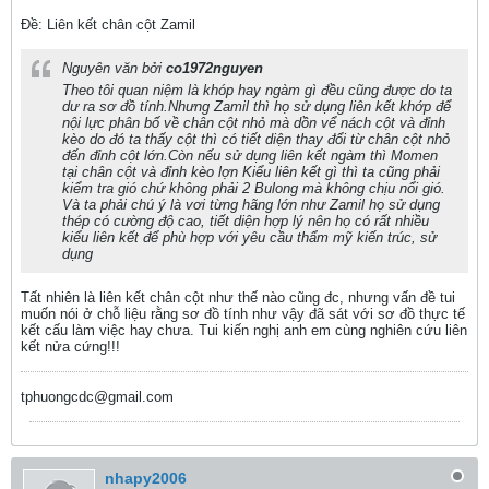
Ðề: Liên kết chân cột Zamil
Nguyên văn bởi
co1972nguyen
Theo tôi quan niệm là khóp hay ngàm gì đều cũng được do ta
dư ra sơ đồ tính.Nhưng Zamil thì họ sử dụng liên kết khớp để
nội lực phân bố về chân cột nhỏ mà dồn vể nách cột và đỉnh
kèo do đó ta thấy cột thì có tiết diện thay đổi từ chân cột nhỏ
đến đỉnh cột lớn.Còn nếu sử dụng liên kết ngàm thì Momen
tại chân cột và đỉnh kèo lợn Kiểu liên kết gì thì ta cũng phải
kiểm tra gió chứ không phải 2 Bulong mà không chịu nổi gió.
Và ta phải chú ý là vơi từng hãng lớn như Zamil họ sử dụng
thép có cường độ cao, tiết diện hợp lý nên họ có rất nhiều
kiểu liên kết để phù hợp với yêu cầu thẩm mỹ kiến trúc, sử
dụng
Tất nhiên là liên kết chân cột như thế nào cũng đc, nhưng vấn đề tui
muốn nói ở chỗ liệu rằng sơ đồ tính như vậy đã sát với sơ đồ thực tế
kết cấu làm việc hay chưa. Tui kiến nghị anh em cùng nghiên cứu liên
kết nửa cứng!!!
tphuongcdc@gmail.com
nhapy2006