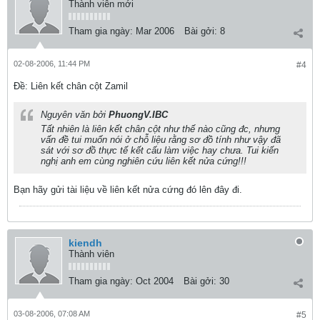
Thành viên mới
Tham gia ngày:
Mar 2006
Bài gởi:
8
02-08-2006, 11:44 PM
#4
Ðề: Liên kết chân cột Zamil
Nguyên văn bởi
PhuongV.IBC
Tất nhiên là liên kết chân cột như thế nào cũng đc, nhưng
vấn đề tui muốn nói ở chỗ liệu rằng sơ đồ tính như vậy đã
sát với sơ đồ thực tế kết cấu làm việc hay chưa. Tui kiến
nghị anh em cùng nghiên cứu liên kết nửa cứng!!!
Bạn hãy gửi tài liệu về liên kết nửa cứng đó lên đây đi.
kiendh
Thành viên
Tham gia ngày:
Oct 2004
Bài gởi:
30
03-08-2006, 07:08 AM
#5