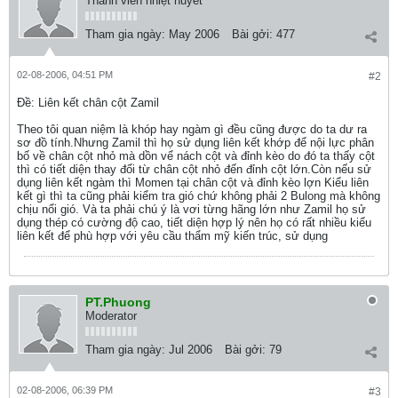
Thành viên nhiệt huyết
Tham gia ngày:
May 2006
Bài gởi:
477
02-08-2006, 04:51 PM
#2
Ðề: Liên kết chân cột Zamil
Theo tôi quan niệm là khóp hay ngàm gì đều cũng được do ta dư ra
sơ đồ tính.Nhưng Zamil thì họ sử dụng liên kết khớp để nội lực phân
bố về chân cột nhỏ mà dồn vể nách cột và đỉnh kèo do đó ta thấy cột
thì có tiết diện thay đổi từ chân cột nhỏ đến đỉnh cột lớn.Còn nếu sử
dụng liên kết ngàm thì Momen tại chân cột và đỉnh kèo lợn Kiểu liên
kết gì thì ta cũng phải kiểm tra gió chứ không phải 2 Bulong mà không
chịu nổi gió. Và ta phải chú ý là vơi từng hãng lớn như Zamil họ sử
dụng thép có cường độ cao, tiết diện hợp lý nên họ có rất nhiều kiểu
liên kết để phù hợp với yêu cầu thẩm mỹ kiến trúc, sử dụng
PT.Phuong
Moderator
Tham gia ngày:
Jul 2006
Bài gởi:
79
02-08-2006, 06:39 PM
#3