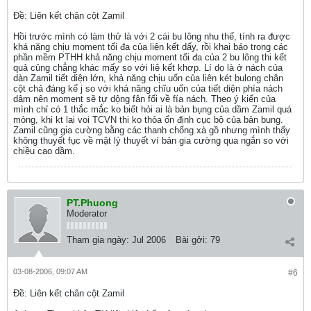
Ðề: Liên kết chân cột Zamil
Hồi trước mình có làm thử là với 2 cái bu lông nhu thế, tính ra được
khá năng chịu moment tối đa của liên kết dấy, rồi khai báo trong các
phần mềm PTHH khả năng chịu moment tối đa của 2 bu lông thi kết
quả củng chẳng khác mấy so với liê kết khơp. Lí do là ở nách của
dàn Zamil tiết diện lớn, khả năng chịu uốn của liên két bulong chân
cột chả đáng kể j so với khả năng chĩu uốn của tiết diện phía nách
dâm nên moment sẽ tự dộng fân fối về fía nách. Theo ý kiến của
mình chỉ có 1 thắc mắc ko biết hỏi ai là bản bụng của dầm Zamil quá
mỏng, khi kt lai voi TCVN thi ko thỏa ổn định cục bộ của bản bung.
Zamil cũng gia cường bằng các thanh chống xà gồ nhưng mình thấy
không thuyết fục về mặt lý thuyết ví bản gia cường qua ngắn so với
chiều cao dầm.
PT.Phuong
Moderator
Tham gia ngày:
Jul 2006
Bài gởi:
79
03-08-2006, 09:07 AM
#6
Ðề: Liên kết chân cột Zamil