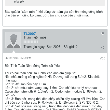
của cừ.
Bác quả là "xăm mình" khi dùng cừ tràm gia cố nền móng công trình,
cho tiền em cũng ko dám, cừ tràm chưa có tiêu chuẩn mà.
TL2007
Thành viên mới
Tham gia ngày:
Sep 2006
Bài gởi:
2
26-09-2006, 05:59 PM
#10
Ðề: Tính Toán Nền Móng Trên đất Yếu
Tôi có bài toán như sau, nhờ các anh em giúp đỡ:
Nền nhà xưởng công ngiệp ở Hải Dương, tải trọng 5t/m2. Địa chất
như sau:
Lớp 1: đất san nền dày 1,5m.
Lớp 2: sét màu xám vàng, dày 1,6m. Các chỉ tiêu cơ lý như sau:
Calculation strength R=1.3kg/cm2; Oedometer module E=98kg/cm2;
SPT=5.
Lớp 3: Bùn sét, trạng thái dẻo chảy chiều dày tương đối lớn 10m. Các
chỉ tiêu cơ lý như sau: R=0.4kg/cm2; E=15kg/cm2; SPt N30=0-2.
Lớp 4: Sét pha màu vàng nâu, trạng thái dẻo vừa đến nửa cứng dày
7,4m. Các chỉ tiêu như sau: R=1.7kg/cm2; E=163.0kg/cm2; SPT=7-