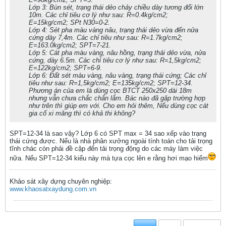
Lớp 3: Bùn sét, trạng thái dẻo chảy chiều dày tương đối lớn
10m. Các chỉ tiêu cơ lý như sau: R=0.4kg/cm2;
E=15kg/cm2; SPt N30=0-2.
Lớp 4: Sét pha màu vàng nâu, trạng thái dẻo vừa đến nửa
cứng dày 7,4m. Các chỉ tiêu như sau: R=1.7kg/cm2;
E=163.0kg/cm2; SPT=7-21.
Lớp 5: Cát pha màu vàng, nâu hồng, trạng thái dẻo vừa, nửa
cứng, dày 6.5m. Các chỉ tiêu cơ lý như sau: R=1,5kg/cm2;
E=122kg/cm2; SPT=6-9.
Lớp 6: Đất sét màu vàng, nâu vàng, trạng thái cứng; Các chỉ
tiêu như sau: R=1,5kg/cm2; E=135kg/cm2; SPT=12-34.
Phương án của em là dùng cọc BTCT 250x250 dài 18m
nhưng vẫn chưa chắc chắn lắm. Bác nào đã gặp trường hợp
như trên thì giúp em với. Cho em hỏi thêm, Nếu dùng cọc cát
gia cố xi măng thì có khả thi không?
SPT=12-34 là sao vậy? Lớp 6 có SPT max = 34 sao xếp vào trạng
thái cứng được. Nếu là nhà phân xưởng ngoài tính toán cho tải trọng
tĩnh chác còn phải đề cập đến tải trọng động do các máy làm việc
nữa. Nếu SPT=12-34 kiểu này mà tựa cọc lên e rằng hơi mạo hiểm
Khảo sát xây dựng chuyên nghiệp:
www.khaosatxaydung.com.vn