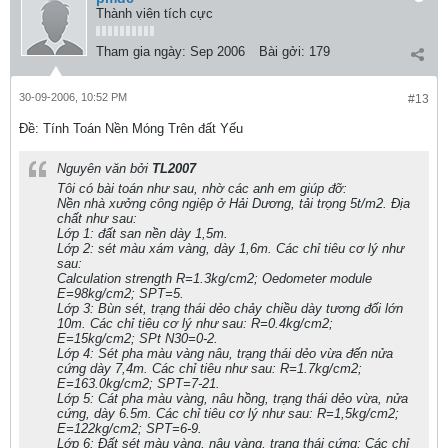
Thành viên tích cực
Tham gia ngày:
Sep 2006
Bài gởi:
179
30-09-2006, 10:52 PM
#13
Ðề: Tính Toán Nền Móng Trên đất Yếu
Nguyên văn bởi
TL2007
Tôi có bài toán như sau, nhờ các anh em giúp đỡ:
Nền nhà xưởng công ngiệp ở Hải Dương, tải trọng 5t/m2. Địa
chất như sau:
Lớp 1: đất san nền dày 1,5m.
Lớp 2: sét màu xám vàng, dày 1,6m. Các chỉ tiêu cơ lý như
sau:
Calculation strength R=1.3kg/cm2; Oedometer module
E=98kg/cm2; SPT=5.
Lớp 3: Bùn sét, trạng thái dẻo chảy chiều dày tương đối lớn
10m. Các chỉ tiêu cơ lý như sau: R=0.4kg/cm2;
E=15kg/cm2; SPt N30=0-2.
Lớp 4: Sét pha màu vàng nâu, trạng thái dẻo vừa đến nửa
cứng dày 7,4m. Các chỉ tiêu như sau: R=1.7kg/cm2;
E=163.0kg/cm2; SPT=7-21.
Lớp 5: Cát pha màu vàng, nâu hồng, trạng thái dẻo vừa, nửa
cứng, dày 6.5m. Các chỉ tiêu cơ lý như sau: R=1,5kg/cm2;
E=122kg/cm2; SPT=6-9.
Lớp 6: Đất sét màu vàng, nâu vàng, trạng thái cứng; Các chỉ