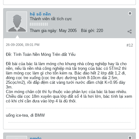
hệ số nền
Thành viên rất tích cực
Tham gia ngày:
May 2005
Bài gởi:
220
26-09-2006, 09:01 PM
#12
Ðề: Tính Toán Nền Móng Trên đất Yếu
Đề bài của bác là làm móng cho khung nhà công nghiệp hay là cho
nền, nếu là nền nhà công nghiệp mà tải trọng của bác có 5T/m2 thì
làm móng cọc làm gì cho tốn kém ra. Bác đào hết 2 lớp đất 1,2 đi,
đóng cọc tre xuống (cọc tre đực đường kính 8-10cm dài 2.5m,
25cọc/m2), rồi đắp đệm cát vàng tưới nước đầm chặt K=0.95 dày
3m.
Còn móng chân cột thì fụ thuộc vào phản lực của bác là bao nhiêu.
Chiều dài cọc 18m xuyên qua lớp đất số 4 là hơi lớn, bác tính lại xem
có khi chỉ cần đưa vào lớp 4 là đủ thôi.
uống ice-tea, đi BMW
pmdc