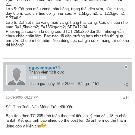
21.
Lớp 5: Cát pha màu vàng, nâu hồng, trạng thái dẻo vừa, nửa cứng,
dày 6.5m. Các chỉ tiêu cơ lý như sau: R=1,5kg/cm2; E=122kg/cm2;
SPT=6-9.
Lớp 6: Đất sét màu vàng, nâu vàng, trạng thái cứng; Các chỉ tiêu như
sau: R=1,5kg/cm2; E=135kg/cm2; SPT=12-34.
Phương án của em là dùng cọc BTCT 250x250 dài 18m nhưng vẫn
chưa chắc chắn lắm. Bác nào đã gặp trường hợp như trên thì giúp
em với. Cho em hỏi thêm, Nếu dùng cọc cát gia cố xi măng thì có khả
thi không?
nguyenngoc74
Thành viên tích cực
Tham gia ngày:
Mar 2006
Bài gởi:
151
26-09-2006, 06:17 PM
#11
Ðề: Tính Toán Nền Móng Trên đất Yếu
Bạn tính theo TC 205 tính toán theo chỉ tiêu cơ lý của đất, 18 m chắc
là đạt. Kết quả tính bao nhiêu có thể post lên để anh em có thể tham
đóng góp ý kiến cho