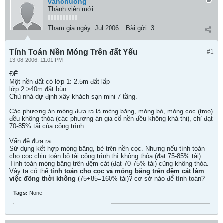
vanchuong
Thành viên mới
Tham gia ngày:
Jul 2006
Bài gởi:
3
Tính Toán Nền Móng Trên đất Yếu
#1
13-08-2006, 11:01 PM
ĐỀ:
Một nền đất có lớp 1: 2.5m đất lấp
lớp 2:>40m đất bùn
Chủ nhà dự định xây khách sạn mini 7 tầng.
Các phương án móng đưa ra là móng băng, móng bè, móng cọc (treo)
đều không thỏa (các phương án gia cố nền đều không khả thi), chỉ đạt
70-85% tải của công trình.
Vấn đề đưa ra:
Sử dụng kết hợp móng băng, bè trên nền cọc. Nhưng nếu tính toán
cho cọc chịu toàn bộ tải công trình thì không thỏa (đạt 75-85% tải).
Tính toán móng băng trên đệm cát (đạt 70-75% tải) cũng không thỏa.
Vậy ta có thể
tính toán cho cọc và móng băng trên đệm cát làm
việc đồng thời không
(75+85=160% tải)? cơ sở nào để tính toán?
Tags:
None