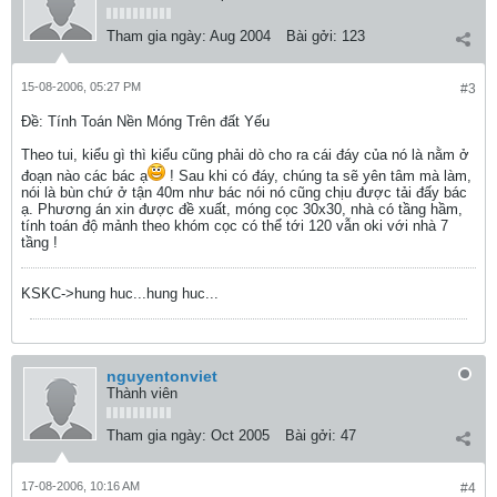
Tham gia ngày:
Aug 2004
Bài gởi:
123
15-08-2006, 05:27 PM
#3
Ðề: Tính Toán Nền Móng Trên đất Yếu
Theo tui, kiểu gì thì kiểu cũng phải dò cho ra cái đáy của nó là nằm ở
đoạn nào các bác ạ
! Sau khi có đáy, chúng ta sẽ yên tâm mà làm,
nói là bùn chứ ở tận 40m như bác nói nó cũng chịu được tải đấy bác
ạ. Phương án xin được đề xuất, móng cọc 30x30, nhà có tầng hầm,
tính toán độ mảnh theo khóm cọc có thể tới 120 vẫn oki với nhà 7
tầng !
KSKC->hung huc...hung huc...
nguyentonviet
Thành viên
Tham gia ngày:
Oct 2005
Bài gởi:
47
17-08-2006, 10:16 AM
#4