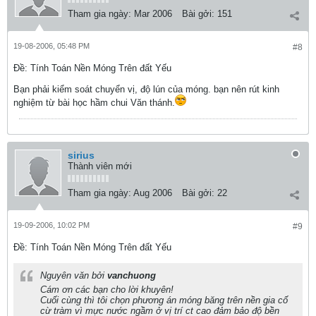
Tham gia ngày:
Mar 2006
Bài gởi:
151
19-08-2006, 05:48 PM
#8
Ðề: Tính Toán Nền Móng Trên đất Yếu
Bạn phải kiểm soát chuyển vị, độ lún của móng. bạn nên rút kinh
nghiệm từ bài học hầm chui Văn thánh.
sirius
Thành viên mới
Tham gia ngày:
Aug 2006
Bài gởi:
22
19-09-2006, 10:02 PM
#9
Ðề: Tính Toán Nền Móng Trên đất Yếu
Nguyên văn bởi
vanchuong
Cám ơn các bạn cho lời khuyên!
Cuối cùng thì tôi chọn phương án móng băng trên nền gia cố
cừ tràm vì mực nước ngầm ở vị trí ct cao đảm bảo độ bền