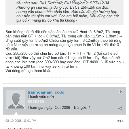
tiêu như sau: R=1,5kg/cm2; E=135kg/cm2; SPT=12-34.
Phương án của em là dùng cọc BTCT 250x250 dài 18m
nhưng vẫn chưa chắc chắn lắm. Bác nào đã gặp trường hợp
như trên thì giúp em với. Cho em hỏi thêm, Nếu dùng cọc cát
gia cố xi măng thì có khả thi không?
Bạn không nói rõ đất nền sàn lấp lâu chưa? Hoạt tải 5t/m2, Tải trọng
bản thân nền BT + lót = 0.8t/m2, Tải trọng đất đắp : 1.5m x 1.8t/m3 --
Ứng suất gây lún 8.5t/m2 Chiều sâu gây lún : 8-12m(tùy theo bề rộng
nền) Như vậy phương án móng cọc bạn chọn là ổn.Vì lớp đất thứ 3
rất yếu.
Cọc 250x250 có thể chịu lực 50 tấn. TT + HT ~ 7t/m2 (kể cả hệ số
vượt tải) Như vậy cứ 7m2 bạn cần 01 cọc có lẽ hơi dày. Bạn có thể
chọn cọc lớn hơn (cọc 300x300 hay cọc ống ƯLT d400...) để sức chịu
tải khoảng 100 tấn như vậy se kinh tế hơn.
Vài dòng để bạn tham khảo
tranhoainam_ccdc
Thành viên mới
Tham gia ngày:
Oct 2006
Bài gởi:
4
08-10-2006, 11:01 PM
#14