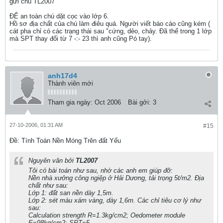
gửi chú TL2007
ĐỂ an toàn chú dặt cọc vào lớp 6.
Hồ sơ địa chất của chú làm điêu quá. Người viết báo cáo cũng kém (
cát pha chỉ có các trạng thái sau "cứng, dẻo, chảy. Đã thế trong 1 lớp
mà SPT thay đổi từ 7 -:- 23 thì anh cũng Pó tay).
anh17d4
Thành viên mới
Tham gia ngày:
Oct 2006
Bài gởi:
3
27-10-2006, 01:31 AM
#15
Ðề: Tính Toán Nền Móng Trên đất Yếu
Nguyên văn bởi
TL2007
Tôi có bài toán như sau, nhờ các anh em giúp đỡ:
Nền nhà xưởng công ngiệp ở Hải Dương, tải trọng 5t/m2. Địa
chất như sau:
Lớp 1: đất san nền dày 1,5m.
Lớp 2: sét màu xám vàng, dày 1,6m. Các chỉ tiêu cơ lý như
sau:
Calculation strength R=1.3kg/cm2; Oedometer module
E=98kg/cm2; SPT=5.