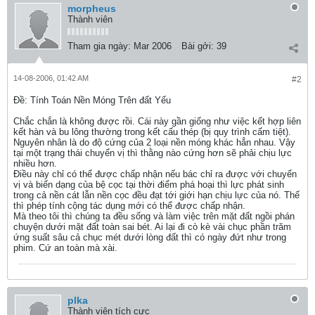
morpheus
Thành viên
Tham gia ngày:
Mar 2006
Bài gởi:
39
14-08-2006, 01:42 AM
#2
Ðề: Tính Toán Nền Móng Trên đất Yếu
Chắc chắn là không được rồi. Cái này gần giống như việc kết hợp liên
kết hàn và bu lông thường trong kết cấu thép (bị quy trình cấm tiệt).
Nguyên nhân là do độ cứng của 2 loại nền móng khác hẳn nhau. Vậy
tại một trạng thái chuyển vị thì thằng nào cứng hơn sẽ phải chịu lực
nhiều hơn.
Điều này chỉ có thể được chấp nhận nếu bác chỉ ra được với chuyển
vị và biến dạng của bệ cọc tại thời điểm phá hoại thì lực phát sinh
trong cả nền cát lẫn nền cọc đều đạt tới giới hạn chịu lực của nó. Thế
thì phép tính cộng tác dụng mới có thể được chấp nhận.
Mà theo tôi thì chúng ta đều sống và làm việc trên mặt đất ngồi phán
chuyện dưới mặt đất toàn sai bét. Ai lại đi cò kè vài chục phần trăm
ứng suất sâu cả chục mét dưới lòng đất thì có ngày đứt như trong
phim. Cứ an toàn mà xài.
plka
Thành viên tích cực