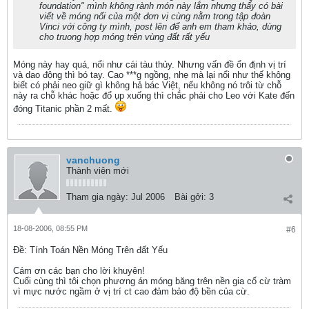
foundation" mình không rành món này lắm nhưng thấy có bài
viết về móng nổi của một đơn vị cùng nằm trong tập đoàn
Vinci với công ty mình, post lên để anh em tham khảo, dùng
cho truong hợp móng trên vùng đất rất yếu
Móng này hay quá, nổi như cái tàu thủy. Nhưng vấn đề ổn định vị trí
và dao động thì bó tay. Cao ***g ngồng, nhẹ mà lại nổi như thế không
biết có phải neo giữ gì không hả bác Việt, nếu không nó trôi từ chỗ
này ra chỗ khác hoặc đổ ụp xuống thì chắc phải cho Leo với Kate đến
đóng Titanic phần 2 mất.
vanchuong
Thành viên mới
Tham gia ngày:
Jul 2006
Bài gởi:
3
18-08-2006, 08:55 PM
#6
Ðề: Tính Toán Nền Móng Trên đất Yếu
Cám ơn các bạn cho lời khuyên!
Cuối cùng thì tôi chọn phương án móng băng trên nền gia cố cừ tràm
vì mực nước ngầm ở vị trí ct cao đảm bảo độ bền của cừ.