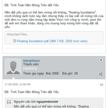
Ðề: Tính Toán Nền Móng Trên đất Yếu
Nền đất yếu quá có thể làm móng nổi không, "floating foundation"
mình không rành món này lắm nhưng thấy có bài viết về móng nổi của
một đơn vị cùng nằm trong tập đoàn Vinci với công ty mình, post lên
để anh em tham khảo, dùng cho truong hợp móng trên vùng đất rất
yếu
Attached Files
Floating foundation.pdf
(368.7 KB, 2016 lượt xem)
morpheus
Thành viên
Tham gia ngày:
Mar 2006
Bài gởi:
39
17-08-2006, 11:58 PM
#5
Ðề: Tính Toán Nền Móng Trên đất Yếu
Nguyên văn bởi
nguyentonviet
Nền đất yếu quá có thể làm móng nổi không, "floating