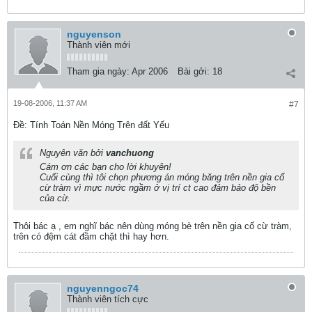
nguyenson
Thành viên mới
Tham gia ngày:
Apr 2006
Bài gởi:
18
19-08-2006, 11:37 AM
#7
Ðề: Tính Toán Nền Móng Trên đất Yếu
Nguyên văn bởi
vanchuong
Cám ơn các bạn cho lời khuyên!
Cuối cùng thì tôi chọn phương án móng băng trên nền gia cố
cừ tràm vì mực nước ngầm ở vị trí ct cao đảm bảo độ bền
của cừ.
Thôi bác ạ , em nghĩ bác nên dùng móng bè trên nền gia cố cừ tràm,
trên có đệm cát đầm chặt thì hay hơn.
nguyenngoc74
Thành viên tích cực