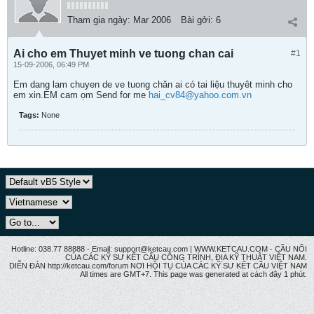
Tham gia ngày:
Mar 2006
Bài gởi:
6
Ai cho em Thuyet minh ve tuong chan cai
#1
15-09-2006, 06:49 PM
Em dang lam chuyen de ve tuong chăn ai có tai liệu thuyêt minh cho
em xin.EM cam ọm Send for me
hai_cv84@yahoo.com.vn
Tags:
None
Hotline: 038.77 88888 - Email: support@ketcau.com | WWW.KETCAU.COM - CẦU NỐI
CỦA CÁC KỸ SƯ KẾT CẤU CÔNG TRÌNH, ĐỊA KỸ THUẬT VIỆT NAM.
DIỄN ĐÀN http://ketcau.com/forum NƠI HỘI TỤ CỦA CÁC KỸ SƯ KẾT CÂU VIỆT NAM
All times are GMT+7. This page was generated at cách đây 1 phút.