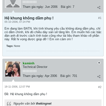
Tham gia ngày:
Jun 2006
Bài gởi:
7
Hệ khung không dầm phụ !
#1
05-10-2006, 07:24 PM
Em đang làm ĐATN, khi tính khung yêu cầu không dùng dầm phụ, chỉ
có dầm chính, khi đó chiều dày sàn sẽ tăng lên. Em muốn hỏi các bậc
đàn anh đi trước cách tính toán cũng như tài liệu tham khảo về phần
này. Rất hi vọng được giúp đỡ ! Em xin cảm ơn !
Tags:
None
ksminh
Technical Director
Tham gia ngày:
Apr 2006
Bài gởi:
701
18-11-2006, 12:07 PM
#2
Ðề: Hệ khung không dầm phụ !
Nguyên văn bởi
thekingnet