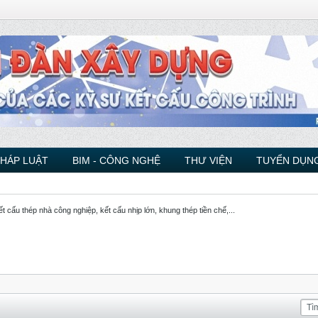
PHÁP LUẬT
BIM - CÔNG NGHỆ
THƯ VIỆN
TUYỂN DỤNG
ết cấu thép nhà công nghiệp, kết cấu nhịp lớn, khung thép tiền chế,...