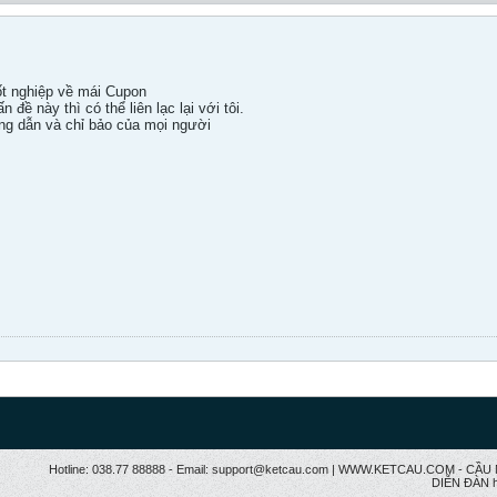
ốt nghiệp về mái Cupon
đề này thì có thể liên lạc lại với tôi.
g dẫn và chỉ bảo của mọi người
Hotline: 038.77 88888 - Email: support@ketcau.com | WWW.KETCAU.COM - 
DIỄN ĐÀN h