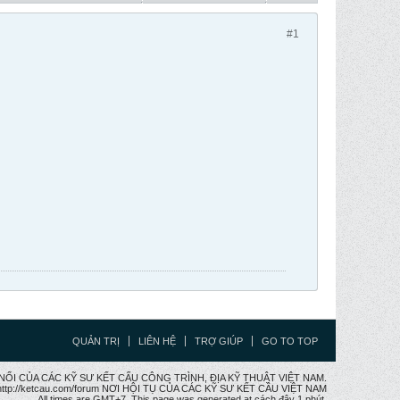
#1
QUẢN TRỊ
LIÊN HỆ
TRỢ GIÚP
GO TO TOP
CẦU NỐI CỦA CÁC KỸ SƯ KẾT CẤU CÔNG TRÌNH, ĐỊA KỸ THUẬT VIỆT NAM.
ttp://ketcau.com/forum NƠI HỘI TỤ CỦA CÁC KỸ SƯ KẾT CÂU VIỆT NAM
All times are GMT+7. This page was generated at cách đây 1 phút.