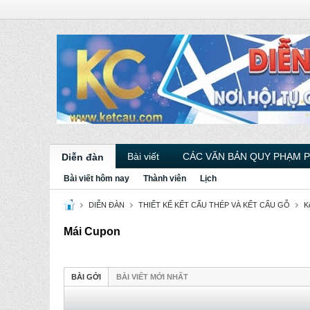
Bài viết
CÁC VĂN BẢN QUY PHẠM 
Diễn đàn
Bài viết hôm nay
Thành viên
Lịch
DIỄN ĐÀN
THIẾT KẾ KẾT CẤU THÉP VÀ KẾT CẤU GỖ
K
Mái Cupon
BÀI GỞI
BÀI VIẾT MỚI NHẤT