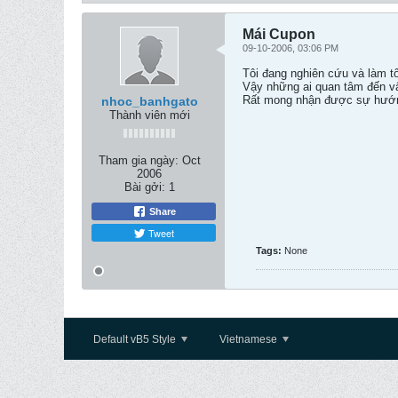
Mái Cupon
09-10-2006, 03:06 PM
Tôi đang nghiên cứu và làm t
Vậy những ai quan tâm đến vấn 
Rất mong nhận được sự hướn
nhoc_banhgato
Thành viên mới
Tham gia ngày:
Oct
2006
Bài gởi:
1
Share
Tweet
Tags:
None
Default vB5 Style
Vietnamese