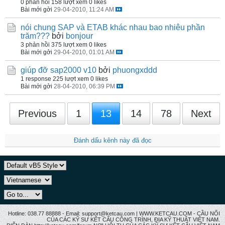
0 phản hồi
158 lượt xem
0 likes
Bài mới gởi
29-04-2010, 11:24 AM
nói chung SAP và ETAB khác nhau bao nhiêu phần
trăm???
bởi
bonjour
3 phản hồi
375 lượt xem
0 likes
Bài mới gởi
29-04-2010, 01:01 AM
giúp đỡ sap2000 v10
bởi
phuongxddd
1 response
225 lượt xem
0 likes
Bài mới gởi
28-04-2010, 06:39 PM
Previous
1
13
14
78
Next
Đánh dấu kênh này đã đọc
Hotline: 038.77 88888 - Email: support@ketcau.com | WWW.KETCAU.COM - CẦU NỐI
CỦA CÁC KỸ SƯ KẾT CẤU CÔNG TRÌNH, ĐỊA KỸ THUẬT VIỆT NAM.