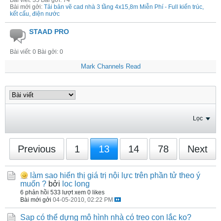
Bài viết: 35 Bài gởi: 74
Bài mới gởi:
Tải bản vẽ cad nhà 3 tầng 4x15,8m Miễn Phí - Full kiến trúc,
kết cấu, điện nước
STAAD PRO
Bài viết: 0 Bài gởi: 0
Mark Channels Read
Lọc
Previous
1
13
14
78
Next
làm sao hiển thị giá trị nội lực trên phần tử theo ý
muốn ?
bởi
loc long
6 phản hồi
533 lượt xem
0 likes
Bài mới gởi
04-05-2010, 02:22 PM
Sap có thể dựng mô hình nhà có treo con lắc ko?