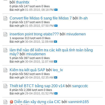
bởi
thanhttx
0 phản hồi
147 lượt xem
0 likes
Bài mới gởi
01-05-2010, 08:18 PM
Convert file Midas 6 sang file Midas 7
bởi
Ih-ah
0 phản hồi
137 lượt xem
0 likes
Bài mới gởi
01-05-2010, 07:50 PM
insertion point trong etabs???
bởi
mivudemen
1 response
313 lượt xem
0 likes
Bài mới gởi
30-04-2010, 11:09 AM
làm thế nào để kiểm tra các kết quả tính toán bằng
máy?
bởi
mivudemen
5 phản hồi
397 lượt xem
0 likes
Bài mới gởi
30-04-2010, 11:07 AM
Kiểm tra kết quả SAP
bởi
leo_lx
6 phản hồi
582 lượt xem
0 likes
Bài mới gởi
30-04-2010, 02:35 AM
Thiết kế BTCT bằng sap 200 v14
bởi
sangccdc
8 phản hồi
2,398 lượt xem
0 likes
Bài mới gởi
29-04-2010, 01:52 PM
Diễn đàn xây dựng của CIC
bởi
vanminh165