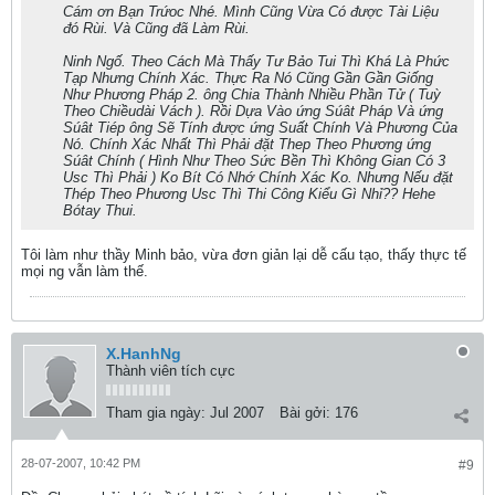
Cám ơn Bạn Trứoc Nhé. Mình Cũng Vừa Có được Tài Liệu
đó Rùi. Và Cũng đã Làm Rùi.
Ninh Ngố. Theo Cách Mà Thấy Tư Bảo Tui Thì Khá Là Phức
Tạp Nhưng Chính Xác. Thực Ra Nó Cũng Gần Gần Giống
Như Phương Pháp 2. ông Chia Thành Nhiều Phần Tử ( Tuỳ
Theo Chiềudài Vách ). Rồi Dựa Vào ứng Súât Pháp Và ứng
Súât Tiép ông Sẽ Tính được ứng Suất Chính Và Phương Của
Nó. Chính Xác Nhất Thì Phải đặt Thep Theo Phương ứng
Súât Chính ( Hình Như Theo Sức Bền Thì Không Gian Có 3
Usc Thì Phải ) Ko Bít Có Nhớ Chính Xác Ko. Nhưng Nếu đặt
Thép Theo Phương Usc Thì Thi Công Kiểu Gì Nhỉ?? Hehe
Bótay Thui.
Tôi làm như thầy Minh bảo, vừa đơn giản lại dễ cấu tạo, thấy thực tế
mọi ng vẫn làm thế.
X.HanhNg
Thành viên tích cực
Tham gia ngày:
Jul 2007
Bài gởi:
176
28-07-2007, 10:42 PM
#9