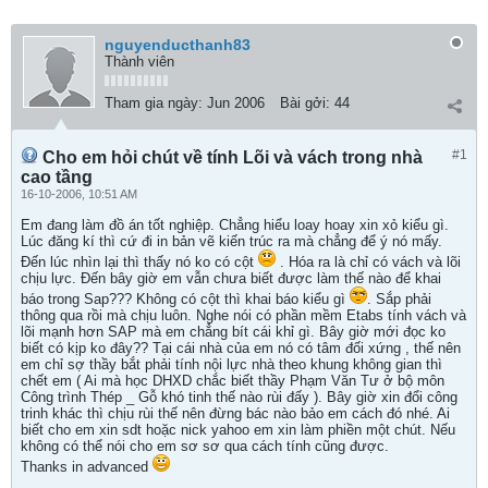
nguyenducthanh83
Thành viên
Tham gia ngày:
Jun 2006
Bài gởi:
44
#1
Cho em hỏi chút về tính Lõi và vách trong nhà
cao tầng
16-10-2006, 10:51 AM
Em đang làm đồ án tốt nghiệp. Chẳng hiểu loay hoay xin xỏ kiểu gì.
Lúc đăng kí thì cứ đi in bản vẽ kiến trúc ra mà chẳng để ý nó mấy.
Đến lúc nhìn lại thì thấy nó ko có cột
. Hóa ra là chỉ có vách và lõi
chịu lực. Đến bây giờ em vẫn chưa biết được làm thế nào để khai
báo trong Sap??? Không có cột thì khai báo kiểu gì
. Sắp phải
thông qua rồi mà chịu luôn. Nghe nói có phần mềm Etabs tính vách và
lõi mạnh hơn SAP mà em chẳng bít cái khỉ gì. Bây giờ mới đọc ko
biết có kịp ko đây?? Tại cái nhà của em nó có tâm đối xứng , thế nên
em chỉ sợ thầy bắt phải tính nội lực nhà theo khung không gian thì
chết em ( Ai mà học DHXD chắc biết thầy Phạm Văn Tư ở bộ môn
Công trình Thép _ Gỗ khó tinh thế nào rùi đấy ). Bây giờ xin đổi công
trinh khác thì chịu rùi thế nên đừng bác nào bảo em cách đó nhé. Ai
biết cho em xin sdt hoặc nick yahoo em xin làm phiền một chút. Nếu
không có thể nói cho em sơ sơ qua cách tính cũng được.
Thanks in advanced