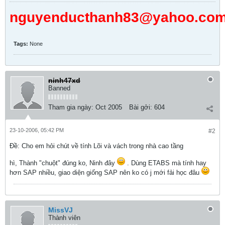
nguyenducthanh83@yahoo.co
Tags:
None
ninh47xd
Banned
Tham gia ngày:
Oct 2005
Bài gởi:
604
23-10-2006, 05:42 PM
#2
Ðề: Cho em hỏi chút về tính Lõi và vách trong nhà cao tầng
hì, Thành "chuột" đúng ko, Ninh đây
. Dùng ETABS mà tính hay
hơn SAP nhiều, giao diện giống SAP nên ko có j mới fải học đâu
MissVJ
Thành viên