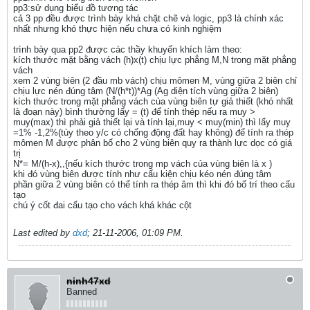
pp3:sử dụng biểu đồ tương tác
cả 3 pp đều được trình bày khá chặt chẽ và logic, pp3 là chính xác
nhất nhưng khó thực hiện nếu chưa có kinh nghiệm
trình bày qua pp2 được các thầy khuyến khích làm theo:
kích thước mặt bằng vách (h)x(t) chịu lực phẳng M,N trong mặt phẳng
vách
xem 2 vùng biên (2 đầu mb vách) chịu mômen M, vùng giữa 2 biên chỉ
chịu lực nén đúng tâm (N/(h*t))*Ag (Ag diện tích vùng giữa 2 biên)
kích thước trong mặt phẳng vách của vùng biên tự giả thiết (khó nhất
là đoạn này) bình thường lấy = (t) để tính thép nếu ra muy >
muy(max) thì phải giả thiết lại và tính lại,muy < muy(min) thì lấy muy
=1% -1,2%(tùy theo y/c có chống động đất hay không) để tính ra thép
mômen M được phân bố cho 2 vùng biên quy ra thành lực dọc có giá
trị
N*= M/(h-x),,{nếu kích thước trong mp vách của vùng biên là x )
khi đó vùng biên được tính như cấu kiện chịu kéo nén đúng tâm
phần giữa 2 vùng biên có thể tính ra thép âm thì khi đó bố trí theo cấu
tạo
chú ý cốt đai cấu tạo cho vách khá khác cột
Last edited by
dxd
;
21-11-2006, 01:09 PM
.
ninh47xd
Banned