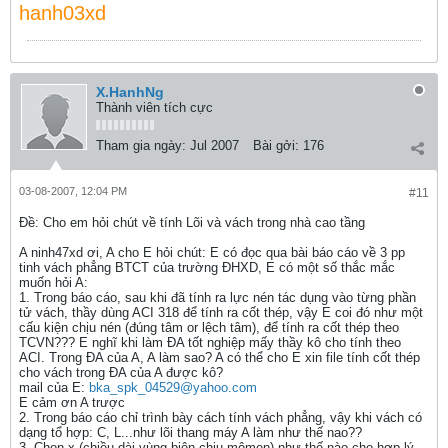
hanh03xd
X.HanhNg
Thành viên tích cực
Tham gia ngày:
Jul 2007
Bài gởi:
176
03-08-2007, 12:04 PM
#11
Ðề: Cho em hỏi chút về tính Lõi và vách trong nhà cao tầng
A ninh47xd ơi, A cho E hỏi chút: E có đọc qua bài báo cáo về 3 pp
tinh vách phẳng BTCT của trường ĐHXD, E có một số thắc mắc
muốn hỏi A:
1. Trong báo cáo, sau khi đã tính ra lực nén tác dụng vào từng phần
tử vách, thầy dùng ACI 318 để tính ra cốt thép, vậy E coi đó như một
cấu kiện chịu nén (đúng tâm or lệch tâm), để tính ra cốt thép theo
TCVN??? E nghĩ khi làm ĐA tốt nghiệp mấy thầy kô cho tính theo
ACI. Trong ĐA của A, A làm sao? A có thể cho E xin file tính cốt thép
cho vách trong ĐA của A được kô?
mail của E:
bka_spk_04529@yahoo.com
E cảm ơn A trược
2. Trong báo cáo chỉ trình bày cách tính vách phẳng, vậy khi vách có
dạng tổ hợp: C, L...như lõi thang máy A làm như thế nao??
3. Chọn x (chiều dài vùng biên chịu mômen) như thế nào cho hợp lý