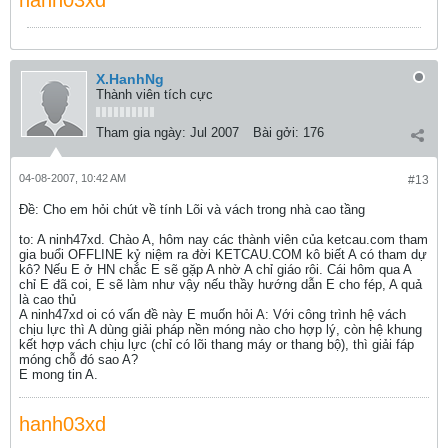
hanh03xd
X.HanhNg
Thành viên tích cực
Tham gia ngày:
Jul 2007
Bài gởi:
176
04-08-2007, 10:42 AM
#13
Ðề: Cho em hỏi chút về tính Lõi và vách trong nhà cao tầng
to: A ninh47xd. Chào A, hôm nay các thành viên của ketcau.com tham
gia buổi OFFLINE kỷ niệm ra đời KETCAU.COM kô biết A có tham dự
kô? Nếu E ở HN chắc E sẽ gặp A nhờ A chỉ giáo rôi. Cái hôm qua A
chỉ E đã coi, E sẽ làm như vậy nếu thầy hướng dẫn E cho fép, A quả
là cao thủ
A ninh47xd oi có vấn đề này E muốn hỏi A: Với công trình hệ vách
chịu lực thì A dùng giải pháp nền móng nào cho hợp lý, còn hệ khung
kết hợp vách chịu lực (chỉ có lõi thang máy or thang bộ), thì giải fáp
móng chỗ đó sao A?
E mong tin A.
hanh03xd