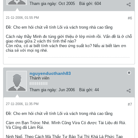
Tham gia ngày:
Oct 2005
Bài gởi:
604
21-11-2006, 01:55 PM
#6
Ðề: Cho em hỏi chút về tính Lõi và vách trong nhà cao tầng
Cách này thầy Minh đx tùng giới thiệu ở lớp mình rồi. Vấn đề là ở chỗ
giao nhau giữa 2 vách thì tính thế nào?
Còn nữa, có ai biết tính vách theo ứng suất ko? Nếu ai biết làm ơn
chia sẻ với mọi ng nhé.
nguyenducthanh83
Thành viên
Tham gia ngày:
Jun 2006
Bài gởi:
44
27-11-2006, 11:35 PM
#7
Ðề: Cho em hỏi chút về tính Lõi và vách trong nhà cao tầng
Cám ơn Bạn Trứoc Nhé. Mình Cũng Vừa Có được Tài Liệu đó Rùi.
Và Cũng đã Làm Rùi.
Ninh Ngố. Theo Cách Mà Thấy Tư Bảo Tui Thì Khá Là Phức Tạp