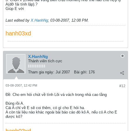
A(đỡ fải tính lặp).?
Giúp E với
Last edited by
X.HanhNg
;
03-08-2007, 12:08 PM
.
hanh03xd
X.HanhNg
Thành viên tích cực
Tham gia ngày:
Jul 2007
Bài gởi:
176
03-08-2007, 12:42 PM
#12
Ðề: Cho em hỏi chút về tính Lõi và vách trong nhà cao tầng
Đúng rồi A.
Cái A chỉ về E sẽ coi thêm, có gì cho E hỏi ha.
A còn tài liệu nào khác ngoài bài báo cáo đó kô A, nếu có A cho E
được kô?