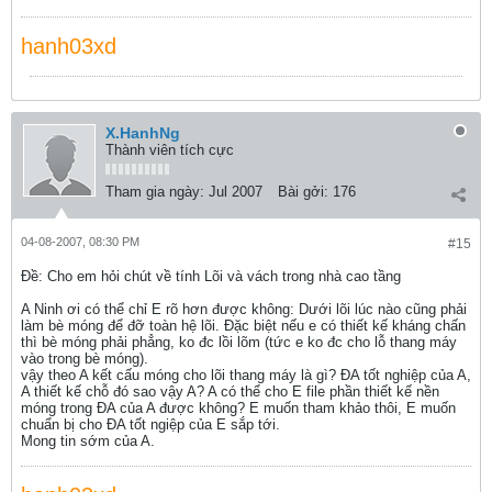
hanh03xd
X.HanhNg
Thành viên tích cực
Tham gia ngày:
Jul 2007
Bài gởi:
176
04-08-2007, 08:30 PM
#15
Ðề: Cho em hỏi chút về tính Lõi và vách trong nhà cao tầng
A Ninh ơi có thể chỉ E rõ hơn được không: Dưới lõi lúc nào cũng phải
làm bè móng để đỡ toàn hệ lõi. Đặc biệt nếu e có thiết kế kháng chấn
thì bè móng phải phẳng, ko đc lồi lõm (tức e ko đc cho lỗ thang máy
vào trong bè móng).
vậy theo A kết cấu móng cho lõi thang máy là gì? ĐA tốt nghiệp của A,
A thiết kế chỗ đó sao vậy A? A có thể cho E file phần thiết kế nền
móng trong ĐA của A được không? E muốn tham khảo thôi, E muốn
chuẩn bị cho ĐA tốt ngiệp của E sắp tới.
Mong tin sớm của A.