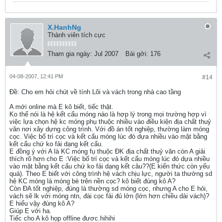
X.HanhNg
Thành viên tích cực
Tham gia ngày:
Jul 2007
Bài gởi:
176
04-08-2007, 12:41 PM
#14
Ðề: Cho em hỏi chút về tính Lõi và vách trong nhà cao tầng
A mới online mà E kô biết, tiếc thật.
Ko thể nói là hệ kết cấu móng nào là hợp lý trong mọi trường hợp vì
việc lựa chọn hệ kc móng phụ thuộc nhiều vào điều kiện địa chất thuỷ
văn nơi xây dựng công trình. Với đồ án tốt nghiệp, thường làm móng
cọc. Việc bố trí cọc và kết cấu móng lúc đó dựa nhiều vào mặt bằng
kết cấu chứ ko fải dạng kết cấu.
E đồng ý với A là KC móng fụ thuộc ĐK địa chất thuỷ văn còn A giải
thích rõ hơn cho E :Việc bố trí cọc và kết cấu móng lúc đó dựa nhiều
vào mặt bằng kết cấu chứ ko fải dạng kết câu??(E kiến thức còn yếu
quá). Theo E biết với công trình hệ vách chịu lực, người ta thường sd
hệ KC móng là móng bè trên nền cọc? kô biết đúng kô A?
Còn ĐA tốt nghiệp, đúng là thường sd móng cọc, nhưng A cho E hỏi,
vách sẽ lk với móng ntn, đài cọc fải đủ lớn (lớn hơn chiều dài vách)?
E hiểu vậy đúng kô A?
Giúp E với ha.
Tiếc cho A kô họp offline đươc.hihihi