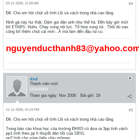
03-11-2006, 11:59 AM
#4
Ðề: Cho em hỏi chút về tính Lõi và vách trong nhà cao tầng
Ninh gà này hư thật. Dám gọi đàn anh như thế hả. Đến bây giờ mới
bít ETABS. Huhu. Chạy xong nội lực. Tổ hợp xong rùi.. Thôi dù sao
cũng bít thêm chút cái mới...À mà làm đến đâu rùi cu.
nguyenducthanh83@yahoo.co
dxd
Thành viên mới
Tham gia ngày:
Nov 2006
Bài gởi:
19
21-11-2006, 01:03 PM
#5
Ðề: Cho em hỏi chút về tính Lõi và vách trong nhà cao tầng
Trong báo cáo khoa học của trường ĐHXD có đưa ra 3pp tính vách
pp1:tính theo pp lí thuyết đàn hồi của SBVL
pp2:tính cho vùng biên chịu mômen