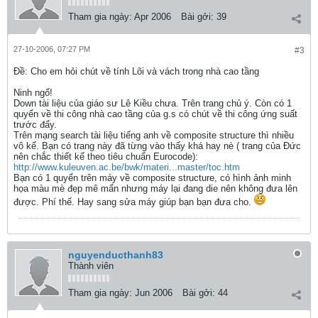
Tham gia ngày:
Apr 2006
Bài gởi:
39
27-10-2006, 07:27 PM
#3
Ðề: Cho em hỏi chút về tính Lõi và vách trong nhà cao tầng
Ninh ngố!
Down tài liệu của giáo sư Lê Kiều chưa. Trên trang chủ ý. Còn có 1
quyển về thi công nhà cao tầng của g.s có chút về thi công ứng suất
trước đấy.
Trên mạng search tài liệu tiếng anh về composite structure thì nhiều
vô kể. Bạn có trang này đã từng vào thấy khá hay nè ( trang của Đức
nên chắc thiết kế theo tiêu chuẩn Eurocode):
http://www.kuleuven.ac.be/bwk/materi...master/toc.htm
Bạn có 1 quyển trên máy về composite structure, có hình ảnh minh
họa màu mè đẹp mê mẩn nhưng máy lại đang die nên không đưa lên
được. Phí thế. Hay sang sửa máy giúp bạn bạn đưa cho.
nguyenducthanh83
Thành viên
Tham gia ngày:
Jun 2006
Bài gởi:
44