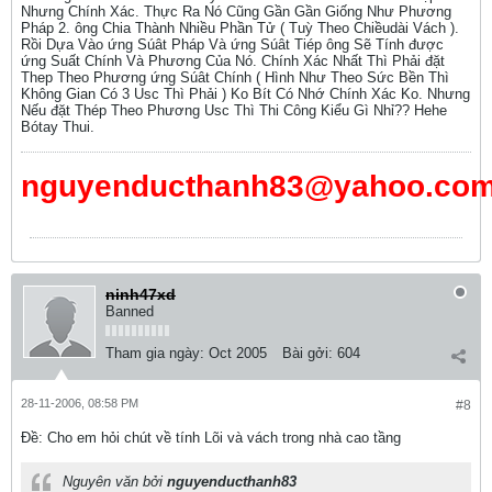
Nhưng Chính Xác. Thực Ra Nó Cũng Gần Gần Giống Như Phương
Pháp 2. ông Chia Thành Nhiều Phần Tử ( Tuỳ Theo Chiềudài Vách ).
Rồi Dựa Vào ứng Súât Pháp Và ứng Súât Tiép ông Sẽ Tính được
ứng Suất Chính Và Phương Của Nó. Chính Xác Nhất Thì Phải đặt
Thep Theo Phương ứng Súât Chính ( Hình Như Theo Sức Bền Thì
Không Gian Có 3 Usc Thì Phải ) Ko Bít Có Nhớ Chính Xác Ko. Nhưng
Nếu đặt Thép Theo Phương Usc Thì Thi Công Kiểu Gì Nhỉ?? Hehe
Bótay Thui.
nguyenducthanh83@yahoo.co
ninh47xd
Banned
Tham gia ngày:
Oct 2005
Bài gởi:
604
28-11-2006, 08:58 PM
#8
Ðề: Cho em hỏi chút về tính Lõi và vách trong nhà cao tầng
Nguyên văn bởi
nguyenducthanh83