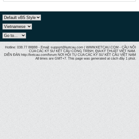
Hotline: 038.77 88888 - Email: support@ketcau.com | WWW.KETCAU.COM - CẦU NỐI
CỦA CÁC KỸ SƯ KẾT CẤU CÔNG TRÌNH, ĐỊA KỸ THUẬT VIỆT NAM.
DIỄN ĐÀN http://ketcau.com/forum NƠI HỘI TỤ CỦA CÁC KỸ SƯ KẾT CÂU VIỆT NAM
All times are GMT+7. This page was generated at cách đây 1 phút.