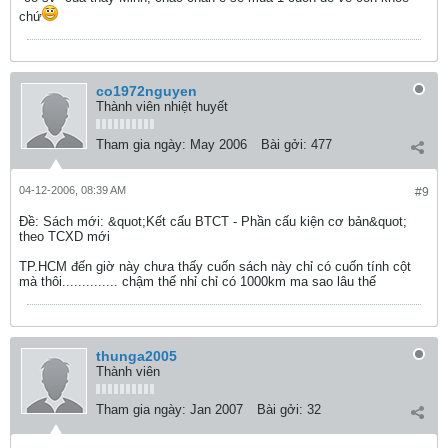
chứ
co1972nguyen
Thành viên nhiệt huyết
Tham gia ngày:
May 2006
Bài gởi:
477
04-12-2006, 08:39 AM
#9
Ðề: Sách mới: &quot;Kết cấu BTCT - Phần cấu kiện cơ bản&quot;
theo TCXD mới
TP.HCM đến giờ này chưa thấy cuốn sách này chỉ có cuốn tính cột
mà thôi.............. chậm thế nhỉ chỉ có 1000km ma sao lâu thế
thunga2005
Thành viên
Tham gia ngày:
Jan 2007
Bài gởi:
32