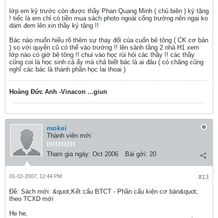
lớp em kỳ trước còn được thầy Phan Quang Minh ( chủ biên ) ký tặng
! tiếc là em chỉ có tiền mua sách photo ngoài cổng trường nên ngại ko
dám đem lên xin thầy ký tặng !!
Bác nào muốn hiểu rõ thêm sự thay đổi của cuốn bê tông ( CK cơ bản
) so với quyển cũ có thể vào trường !! lên sảnh tầng 2 nhà H1 xem
lớp nào có giờ bê tông !! chui vào học rùi hỏi các thầy !! các thầy
cũng coi là học sinh cả ấy mà chả biết bác là ai đâu ( có chăng cũng
nghĩ các bác là thành phần học lai thoai )
Hoàng Đức Anh -Vinacon ...giun
mokei
Thành viên mới
Tham gia ngày:
Oct 2006
Bài gởi:
20
01-02-2007, 12:44 PM
#13
Ðề: Sách mới: &quot;Kết cấu BTCT - Phần cấu kiện cơ bản&quot;
theo TCXD mới
He he,