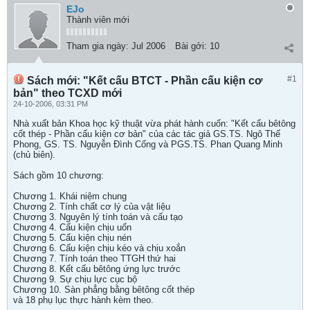
EJo
Thành viên mới
Tham gia ngày:
Jul 2006
Bài gởi:
10
#1
Sách mới: "Kết cấu BTCT - Phần cấu kiện cơ
bản" theo TCXD mới
24-10-2006, 03:31 PM
Nhà xuất bản Khoa học kỹ thuật vừa phát hành cuốn: "Kết cấu bêtông
cốt thép - Phần cấu kiện cơ bản" của các tác giả GS.TS. Ngô Thế
Phong, GS. TS. Nguyễn Đình Cống và PGS.TS. Phan Quang Minh
(chủ biên).
Sách gồm 10 chương:
Chương 1. Khái niệm chung
Chương 2. Tính chất cơ lý của vật liệu
Chương 3. Nguyên lý tính toán và cấu tạo
Chương 4. Cấu kiện chịu uốn
Chương 5. Cấu kiện chịu nén
Chương 6. Cấu kiện chịu kéo và chịu xoắn
Chương 7. Tính toán theo TTGH thứ hai
Chương 8. Kết cấu bêtông ứng lực trước
Chương 9. Sự chịu lực cục bộ
Chương 10. Sàn phẳng bằng bêtông cốt thép
và 18 phụ lục thực hành kèm theo.