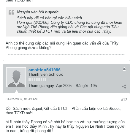
theo TCXD mới
Nguyên văn bởi
huycdc
Sách này đã có bán tại các hiệu sách.
Hôm qua (2/11/06), Công ty CDC chúng tôi cũng đã mời Giáo
sư Ngô Thế Phong đến giảng bài về Các nội dung của Tiêu
chuẩn thiết kế BTCT mới và tài liệu mới của các Thầy.
Anh có thể cung cấp các nội dung liên quan các vấn đề của Thầy
Phong giảng được không?
ambition541986
Thành viên tích cực
Tham gia ngày:
Apr 2005
Bài gởi:
195
01-02-2007, 01:43 AM
#12
Ðề: Sách mới: &quot;Kết cấu BTCT - Phần cấu kiện cơ bản&quot;
theo TCXD mới
hì !! nhìn thầy Phong có vẻ nhỏ bé hơn so với sự mường tượng của
em !! em học thầy Minh , kỳ này là thầy Nguyện Lê Ninh ! toàn người
to cao , trông rất phong độ !!