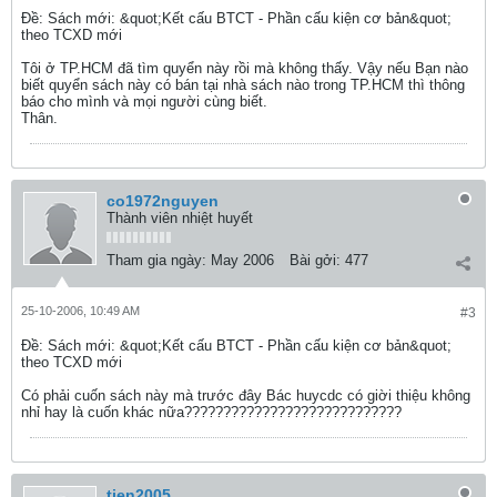
Ðề: Sách mới: &quot;Kết cấu BTCT - Phần cấu kiện cơ bản&quot;
theo TCXD mới
Tôi ở TP.HCM đã tìm quyển này rồi mà không thấy. Vậy nếu Bạn nào
biết quyển sách này có bán tại nhà sách nào trong TP.HCM thì thông
báo cho mình và mọi người cùng biết.
Thân.
co1972nguyen
Thành viên nhiệt huyết
Tham gia ngày:
May 2006
Bài gởi:
477
25-10-2006, 10:49 AM
#3
Ðề: Sách mới: &quot;Kết cấu BTCT - Phần cấu kiện cơ bản&quot;
theo TCXD mới
Có phải cuốn sách này mà trước đây Bác huycdc có giời thiệu không
nhỉ hay là cuốn khác nữa????????????????????????????
tien2005