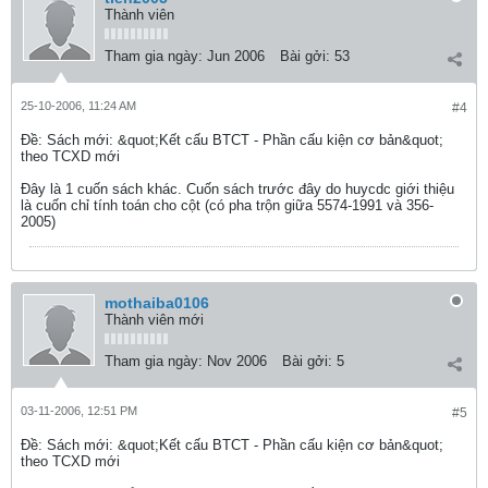
Thành viên
Tham gia ngày:
Jun 2006
Bài gởi:
53
25-10-2006, 11:24 AM
#4
Ðề: Sách mới: &quot;Kết cấu BTCT - Phần cấu kiện cơ bản&quot;
theo TCXD mới
Đây là 1 cuốn sách khác. Cuốn sách trước đây do huycdc giới thiệu
là cuốn chỉ tính toán cho cột (có pha trộn giữa 5574-1991 và 356-
2005)
mothaiba0106
Thành viên mới
Tham gia ngày:
Nov 2006
Bài gởi:
5
03-11-2006, 12:51 PM
#5
Ðề: Sách mới: &quot;Kết cấu BTCT - Phần cấu kiện cơ bản&quot;
theo TCXD mới