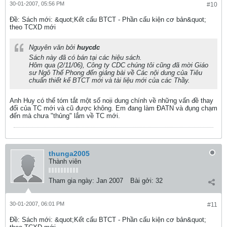
30-01-2007, 05:56 PM
#10
Ðề: Sách mới: &quot;Kết cấu BTCT - Phần cấu kiện cơ bản&quot;
theo TCXD mới
Nguyên văn bởi
huycdc
Sách này đã có bán tại các hiệu sách.
Hôm qua (2/11/06), Công ty CDC chúng tôi cũng đã mời Giáo
sư Ngô Thế Phong đến giảng bài về Các nội dung của Tiêu
chuẩn thiết kế BTCT mới và tài liệu mới của các Thầy.
Anh Huy có thể tóm tắt một số noịi dung chính về những vấn đề thay
đổi của TC mới và cũ được không. Em đang làm ĐATN và đụng chạm
đến mà chưa "thủng" lắm về TC mới.
thunga2005
Thành viên
Tham gia ngày:
Jan 2007
Bài gởi:
32
30-01-2007, 06:01 PM
#11
Ðề: Sách mới: &quot;Kết cấu BTCT - Phần cấu kiện cơ bản&quot;