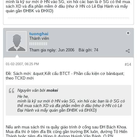
mình là kỹ sư mới ở HN vào SG, xin hỏi các bạn là ở SG có thể mua
sách XD và đĩa phần mềm ở đâu (như ở HN có Lê Đại Hành và mấy
quán gần ĐHBK và ĐHXD)
tuonghai
Thành viên
Tham gia ngày:
Jun 2006
Bài gởi:
74
01-02-2007, 06:25 PM
#14
Ðề: Sách mới: &quot;Kết cấu BTCT - Phần cấu kiện cơ bản&quot;
theo TCXD mới
Nguyên văn bởi
mokei
He he,
mình là kỹ sư mới ở HN vào SG, xin hỏi các bạn là ở SG có
thể mua sách XD và đĩa phần mềm ở đâu (như ở HN có Lê
Đại Hành và mấy quán gần ĐHBK và ĐHXD)
Nếu anh mua sách thì ra quầy giáo trình ở cổng sau ĐH Bách Khoa.
Mua đĩa thì ở tiệm đĩa Bk cũng gần trường BK luôn, đường Tô Hiến
Thành hoặc tiệm đĩa Hùng ở đường Huỳnh Văn Bánh, Q.PN