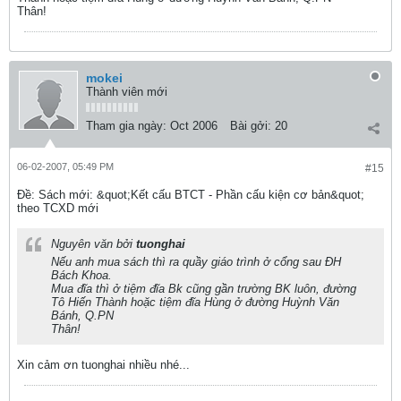
Thân!
mokei
Thành viên mới
Tham gia ngày:
Oct 2006
Bài gởi:
20
06-02-2007, 05:49 PM
#15
Ðề: Sách mới: &quot;Kết cấu BTCT - Phần cấu kiện cơ bản&quot;
theo TCXD mới
Nguyên văn bởi
tuonghai
Nếu anh mua sách thì ra quầy giáo trình ở cổng sau ĐH
Bách Khoa.
Mua đĩa thì ở tiệm đĩa Bk cũng gần trường BK luôn, đường
Tô Hiến Thành hoặc tiệm đĩa Hùng ở đường Huỳnh Văn
Bánh, Q.PN
Thân!
Xin cảm ơn tuonghai nhiều nhé...