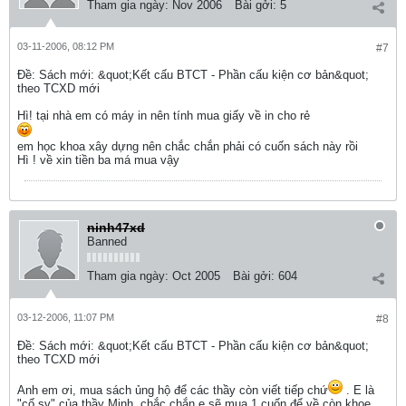
Tham gia ngày:
Nov 2006
Bài gởi:
5
03-11-2006, 08:12 PM
#7
Ðề: Sách mới: &quot;Kết cấu BTCT - Phần cấu kiện cơ bản&quot;
theo TCXD mới
Hì! tại nhà em có máy in nên tính mua giấy về in cho rẻ
em học khoa xây dựng nên chắc chắn phải có cuốn sách này rồi
Hì ! về xin tiền ba má mua vậy
ninh47xd
Banned
Tham gia ngày:
Oct 2005
Bài gởi:
604
03-12-2006, 11:07 PM
#8
Ðề: Sách mới: &quot;Kết cấu BTCT - Phần cấu kiện cơ bản&quot;
theo TCXD mới
Anh em ơi, mua sách ủng hộ để các thầy còn viết tiếp chứ
. E là
"cố sv" của thầy Minh, chắc chắn e sẽ mua 1 cuốn để về còn khoe