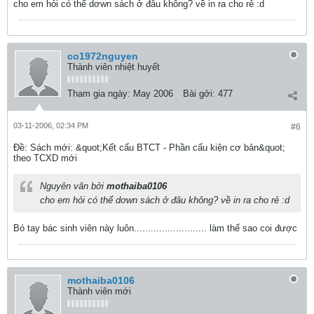
cho em hỏi có thể dơwn sách ở đâu không? về in ra cho rẻ :d
co1972nguyen
Thành viên nhiệt huyết
Tham gia ngày:
May 2006
Bài gởi:
477
03-11-2006, 02:34 PM
#6
Ðề: Sách mới: &quot;Kết cấu BTCT - Phần cấu kiện cơ bản&quot;
theo TCXD mới
Nguyên văn bởi
mothaiba0106
cho em hỏi có thể dơwn sách ở đâu không? về in ra cho rẻ :d
Bó tay bác sinh viên này luôn.......................... làm thế sao coi được
mothaiba0106
Thành viên mới