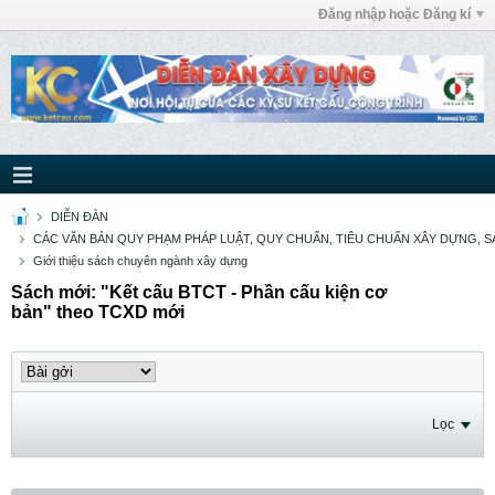
Đăng nhập hoặc Đăng kí
DIỄN ĐÀN
CÁC VĂN BẢN QUY PHẠM PHÁP LUẬT, QUY CHUẨN, TIÊU CHUẨN XÂY DỰNG, SÁ
Giới thiệu sách chuyên ngành xây dựng
Sách mới: "Kết cấu BTCT - Phần cấu kiện cơ
bản" theo TCXD mới
Lọc