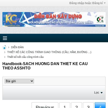
Đăng nhập hoặc Đăng kí
DIỄN ĐÀN
THIẾT KẾ CÁC CÔNG TRÌNH GIAO THÔNG (CẦU, HẦM, ĐƯỜNG ...)
Thiết kế kết cấu công trình cầu
Handbook-SACH HUONG DAN THIET KE CAU
THEO ASSHTO
Lọc
Previous
1
2
3
4