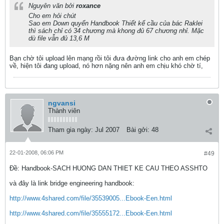
Nguyên văn bởi
roxance
Cho em hỏi chút
Sao em Down quyển Handbook Thiết kế cầu của bác Raklei
thì sách chỉ có 34 chương mà khong đủ 67 chương nhỉ. Mặc
dù file vẫn đủ 13,6 M
Bạn chờ tôi upload lên mạng rồi tôi đưa đường link cho anh em chép
về, hiện tôi đang upload, nó hơn nặng nên anh em chịu khó chờ tí,
ngvansi
Thành viên
Tham gia ngày:
Jul 2007
Bài gởi:
48
22-01-2008, 06:06 PM
#49
Ðề: Handbook-SACH HUONG DAN THIET KE CAU THEO ASSHTO
và đây là link bridge engineering handbook:
http://www.4shared.com/file/35539005...Ebook-Een.html
http://www.4shared.com/file/35555172...Ebook-Een.html