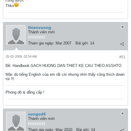
cũng được
Thks
thienvuong
Thành viên mới
Tham gia ngày:
Mar 2007
Bài gởi:
14
25-02-2008, 02:54 AM
#51
Ðề: Handbook-SACH HUONG DAN THIET KE CAU THEO ASSHTO
Mặc dù tiếng English của em rất còi nhưng nhìn thấy cũng thích down
rùi !!!
Phong độ & đẳng cấp !
congcd4
Thành viên mới
Tham gia ngày:
May 2010
Bài gởi:
14