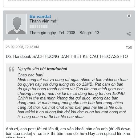
Buivandat
Thành viên mới
Tham gia ngày:
Feb 2008
Bài gởi:
13
25-02-2008, 12:48 AM
#50
Ðề: Handbook-SACH HUONG DAN THIET KE CAU THEO ASSHTO
Nguyên văn bởi
tranduchai
Chao cac ban!
Minh cung rat vui va cung rat ngac nhien vi ban raklei co toan
bo quyen nay voi dung luong chi co 13MB. Rat cam on ban
da giup toi hoan thanh nhiem vu.Con file cua minh gom cac
chương rieng le, neu noi lai thi co dung luong toi hon 150MB.
Chinh vi the ma minh khong the gui duoc, mong cac ban
dung trach vi minh cung mong cho cac ban biet cang nhieu
cang tot thoi. Co mot chut khac biet giua hai file la file cua
ban raklei k co duong link doi khi doc cung hoi mat cong mot
ti, nhug neu in ra thi hai file nhu nhau.
Anh ơi, anh post tất cả lên đi, em vẫn khoái bản của anh (dù đã down
bản của raklei) vì có link thì tiện theo dõi hơn.Hay anh upload lên kho