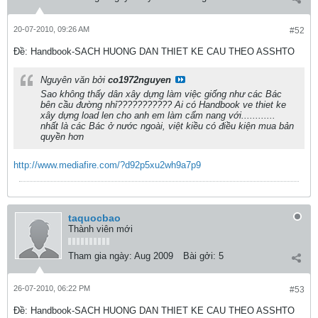
20-07-2010, 09:26 AM
#52
Ðề: Handbook-SACH HUONG DAN THIET KE CAU THEO ASSHTO
Nguyên văn bởi
co1972nguyen
Sao không thấy dân xây dựng làm việc giống như các Bác
bên cầu đường nhỉ??????????? Ai có Handbook ve thiet ke
xây dựng load len cho anh em làm cẩm nang với............
nhất là các Bác ở nước ngoài, việt kiều có điều kiện mua bản
quyền hơn
http://www.mediafire.com/?d92p5xu2wh9a7p9
taquocbao
Thành viên mới
Tham gia ngày:
Aug 2009
Bài gởi:
5
26-07-2010, 06:22 PM
#53
Ðề: Handbook-SACH HUONG DAN THIET KE CAU THEO ASSHTO