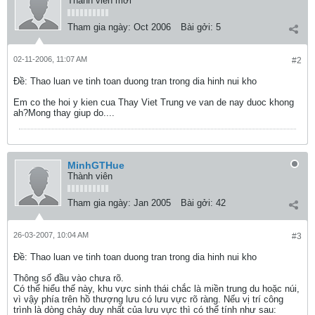
Thành viên mới
Tham gia ngày:
Oct 2006
Bài gởi:
5
02-11-2006, 11:07 AM
#2
Ðề: Thao luan ve tinh toan duong tran trong dia hinh nui kho
Em co the hoi y kien cua Thay Viet Trung ve van de nay duoc khong
ah?Mong thay giup do....
MinhGTHue
Thành viên
Tham gia ngày:
Jan 2005
Bài gởi:
42
26-03-2007, 10:04 AM
#3
Ðề: Thao luan ve tinh toan duong tran trong dia hinh nui kho
Thông số đầu vào chưa rõ.
Có thể hiểu thế này, khu vực sinh thái chắc là miền trung du hoặc núi,
vì vậy phía trên hồ thượng lưu có lưu vực rõ ràng. Nếu vị trí công
trình là dòng chảy duy nhất của lưu vực thì có thể tính như sau: