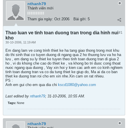
nthanh79
Thành viên mới
Tham gia ngày:
Oct 2006
Bài gởi:
5
Thao luan ve tinh toan duong tran trong dia hinh nui
#1
kho
30-10-2006, 11:19 AM
Em dang lam ve cong trinh thiet ke ha tang giao thong trong mot khu
do thi sinh thai co tuyen duong di ngang qua 2 ho thuong lưu va ho ha
lưu , em dang su ly thiet ke tuyen theo tinh toan duong tran di giua 2
ho , vi do khong che cao do thiet ke , va khong bo tri duoc cong thoat
nuoc ngang qua duong , Vay xin hoi y kien cac anh em co kinh nghiem
tinh toan duong tran va co da tung thiet ke giup do, Ma ai da co ban
thiet ke duong tran roi cho em xin nhe.Xin cam on rat nhieu.
PS :
Anh em gui cho em qua dia chi
kscd1080@yahoo.com
Last edited by
nthanh79
;
31-10-2006, 10:55 AM
.
Tags:
None
nthanh79