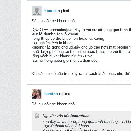
hieuxd
replied
Ðề: sự cố cọc khoan nhồi
[QUOTE=tuanmidas]sau đây là vài sự cố trong quá trình t
-sụt lở thành vách lỗ khoan
-lông fthép có thể bị trồi lên hoặc tụt xuống
-sự nghiên lệch lỗ khoan
-bêtông tắc trong ống đỗ,đấy ống đỗ cao hơn mặt bêtông tr
-khối lượng bêtông có thể nhiều hoặc ít hơn so vói tính to
-ống vách bị kẹt không rút lên được.
-sự hư hỏng bêtông ở mũi và thân cọc.
Khi các sự cố nêu trên xảy ra thì cách khắc phục như th
ksminh
replied
Ðề: sự cố cọc khoan nhồi
Nguyên văn bởi
tuanmidas
sau đây là vài sự cố trong quá trình thi công cọc k
-sụt lở thành vách lỗ khoan
-lông fthép có thể bị trồi lên hoặc tụt xuống