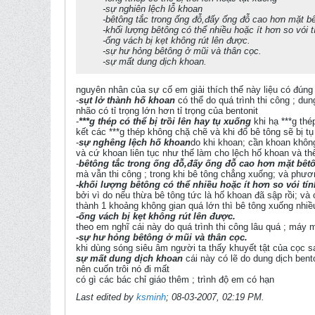
-sự nghiên lệch lỗ khoan
-bêtông tắc trong ống đỗ,đấy ống đỗ cao hơn mặt bê
-khối lượng bêtông có thể nhiều hoặc ít hơn so vói t
-ống vách bị kẹt không rút lên được.
-sự hư hỏng bêtông ở mũi và thân cọc.
-sự mất dung dịch khoan.
nguyên nhân của sự cố em giải thích thế này liệu có đún
-
sụt lở thành hố khoan
có thể do quá trình thi công ; du
nhão có tỉ trọng lớn hơn tỉ trọng của bentonit
-
***g thép có thể bị trồi lên hay tụ xuống
khi hạ ***g thép
kết các ***g thép không chặ chẽ và khi đổ bê tông sẽ bị t
-
sự nghêng lệch hố khoan
do khi khoan; cần khoan không
và cứ khoan liên tục như thế làm cho lệch hố khoan và thế
-
bêtông tắc trong ống đỗ,đấy ống đỗ cao hơn mặt bêtô
mà vẫn thi công ; trong khi bê tông chẳng xuống; và phư
-khối lượng bêtông có thể nhiều hoặc ít hơn so vói tín
bởi vì do nếu thừa bê tông tức là hố khoan đã sập rồi; v
thành 1 khoảng không gian quá lớn thì bê tông xuống nhiề
-ống vách bị kẹt không rút lên được.
theo em nghĩ cái này do quá trình thi công lâu quá ; máy m
-sự hư hỏng bêtông ở mũi và thân cọc.
khi dùng sóng siêu âm người ta thấy khuyết tật của cọc sa
sự mất dung dịch khoan
cái này có lẽ do dung dịch ben
nên cuốn trôi nó đi mất
có gì các bác chỉ giáo thêm ; trình độ em có hạn
Last edited by
ksminh
;
08-03-2007, 02:19 PM
.