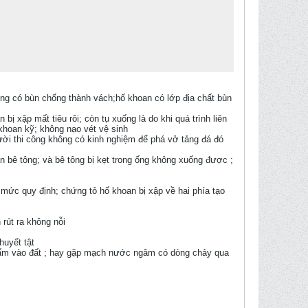
không có bùn chống thành vách;hố khoan có lớp địa chất bùn
 bị xập mất tiêu rôi; còn tụ xuống là do khi quá trình liên
 khoan kỹ; không nạo vét vệ sinh
ười thi công không có kinh nghiệm để phá vở tảng đá đó
ẫn bê tông; và bê tông bị kẹt trong ống không xuống được ;
 mức quy định; chứng tỏ hố khoan bị xập về hai phía tạo
 rút ra không nỗi
huyết tật
 thấm vào đất ; hay gặp mạch nước ngâm có dòng chảy qua