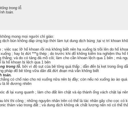
tông trong lỗ.
ính toán.
g không mong mọi người chỉ giáo:
ng dịch bùn không đáp ứng kịp thời làm tụt dung dịch bùng ;tại vị trí khoan 
 ; việc sạc lỡ hố khoan rồi mà không biết nên hạ xuống bị trồi lên do hố khoan
ụ xuống ; hay bị đứt ***g thép ; do trước khi đổ không kiểm tra nghiệm thu hố
 thẳng; và do có tảng đá mồ côi; làm cho cần khoan lệch qua 1 bên ; mà ng
 là hố khoan bị lệch qua 1 bên
ng trong lỗ.
bởi vì độ sụt của bê tông quá thấp ; dẫn đến bị kẹt trong ống d
ơng pháp đổ bê tông vữa dân đã đứt đoạn mà vẫn không biết
h toán.
à chẳng có chổ nào cho nó xuống nữa nên bị đầy; còn nếu nó xuống ào ào quá
u là lẽ đương nhiên
óc đi lại xung quanh ; làm cho đất lèn chặt và ép thành ống vách chặt lại nên
u khi thi công ; những nguyên nhân trên có thể là tác nhân gây cho cọc có k
tonic thám vào trong đất ; và dung dịch không ok chất lượng nên nó có thể