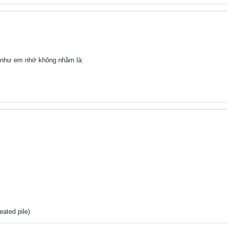
h như em nhớ không nhầm là:
eated pile)