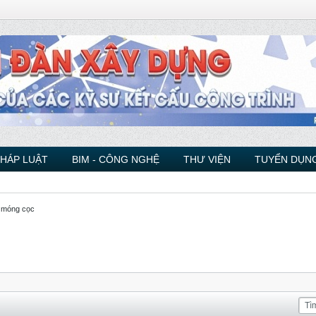
PHÁP LUẬT
BIM - CÔNG NGHỆ
THƯ VIỆN
TUYỂN DỤNG
ế móng cọc