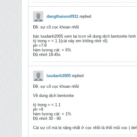
dangthaison0911
replied
Ðề: sự cố cọc khoan nhồi
bác luudanh2005 xem lại tcvn về dung dịch bentonite hin
tỷ trọng = < 1.1(cái này em không nhớ rõ)
ph =7-9
hàm lượng cát: < 6%
Độ nhớt 18-45s
luudanh2005
replied
Ðề: sự cố cọc khoan nhồi
Về dung dịch bentonite
tỷ trọng = < 1.1
ph >9
hàm lượng cát: < 1%
Độ nhớt 30 - 90
Cái sự cố mà bị nặng nhất ở cọc nhồi là thối mũi cọc ( def