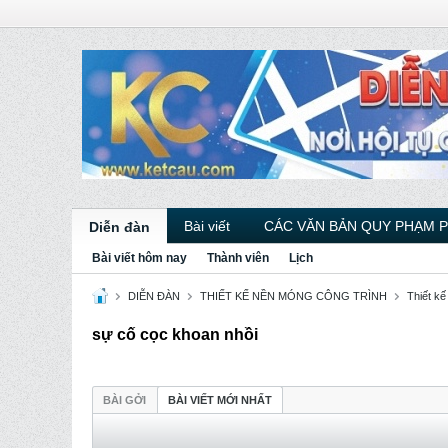
Bài viết
CÁC VĂN BẢN QUY PHẠM 
Diễn đàn
Bài viết hôm nay
Thành viên
Lịch
DIỄN ĐÀN
THIẾT KẾ NỀN MÓNG CÔNG TRÌNH
Thiết k
sự cố cọc khoan nhồi
BÀI GỞI
BÀI VIẾT MỚI NHẤT