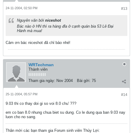
24-11-2004, 02:50 PM
#13
Nguyên văn bởi
niceshot
Bác nào ở HN thì ra hàng đĩa ở cạnh quán bia 53 Lê Đại
Hành mà mua!
Cảm ơn bác niceshot đã chỉ bảo nhé!
WRTechman
Thành viên
Tham gia ngày:
Nov 2004
Bài gởi:
75
25-11-2004, 05:57 PM
#14
9.03 thi co thay doi gi so voi 8.0 chu' ???
em co ban 8.0 nhung chua biet su dung. Co le dung qua ban 9.03 nay
luon cho no sang.
Thân mời các bạn tham gia Forum sinh viên Thủy Lợi: