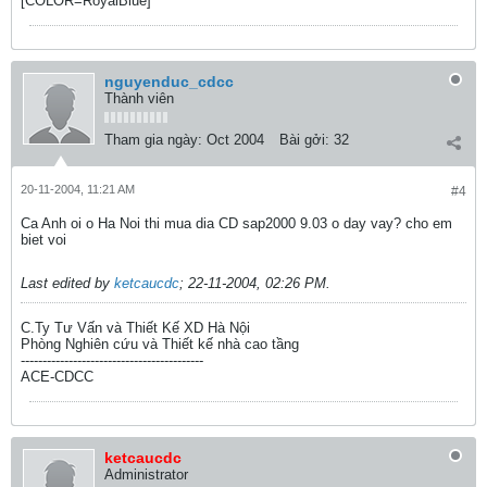
[COLOR=RoyalBlue]
nguyenduc_cdcc
Thành viên
Tham gia ngày:
Oct 2004
Bài gởi:
32
20-11-2004, 11:21 AM
#4
Ca Anh oi o Ha Noi thi mua dia CD sap2000 9.03 o day vay? cho em
biet voi
Last edited by
ketcaucdc
;
22-11-2004, 02:26 PM
.
C.Ty Tư Vấn và Thiết Kế XD Hà Nội
Phòng Nghiên cứu và Thiết kế nhà cao tầng
------------------------------------------
ACE-CDCC
ketcaucdc
Administrator