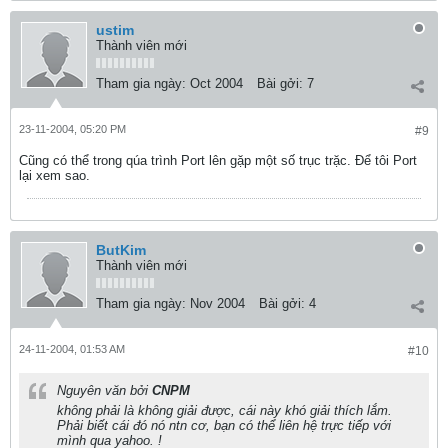
ustim
Thành viên mới
Tham gia ngày:
Oct 2004
Bài gởi:
7
23-11-2004, 05:20 PM
#9
Cũng có thể trong qúa trình Port lên gặp một số trục trặc. Để tôi Port
lại xem sao.
ButKim
Thành viên mới
Tham gia ngày:
Nov 2004
Bài gởi:
4
24-11-2004, 01:53 AM
#10
Nguyên văn bởi
CNPM
không phải là không giải được, cái này khó giải thích lắm.
Phải biết cái đó nó ntn cơ, bạn có thể liên hệ trực tiếp với
mình qua yahoo. !