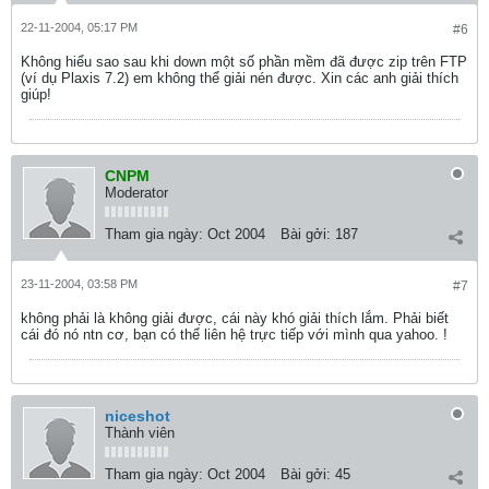
22-11-2004, 05:17 PM
#6
Không hiểu sao sau khi down một số phần mềm đã được zip trên FTP
(ví dụ Plaxis 7.2) em không thể giải nén được. Xin các anh giải thích
giúp!
CNPM
Moderator
Tham gia ngày:
Oct 2004
Bài gởi:
187
23-11-2004, 03:58 PM
#7
không phải là không giải được, cái này khó giải thích lắm. Phải biết
cái đó nó ntn cơ, bạn có thể liên hệ trực tiếp với mình qua yahoo. !
niceshot
Thành viên
Tham gia ngày:
Oct 2004
Bài gởi:
45