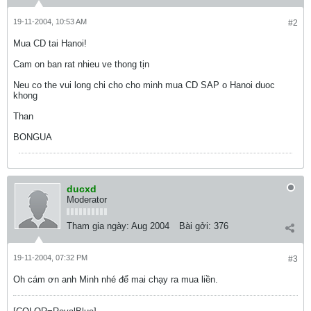
19-11-2004, 10:53 AM
#2
Mua CD tai Hanoi!
Cam on ban rat nhieu ve thong tịn
Neu co the vui long chi cho cho minh mua CD SAP o Hanoi duoc
khong
Than
BONGUA
ducxd
Moderator
Tham gia ngày:
Aug 2004
Bài gởi:
376
19-11-2004, 07:32 PM
#3
Oh cám ơn anh Minh nhé để mai chạy ra mua liền.