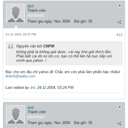
dnl
Thành viên
Tham gia ngày:
Nov 2004
Bài gởi:
35
24-11-2004, 02:47 PM
#12
Nguyên văn bởi
CNPM
không phải là không giải được, cái này khó giải thích lắm.
Phải biết cái đó nó ntn cơ, bạn có thể liên hệ trực tiếp với
mình qua yahoo. !
Bác cho em địa chỉ yahoo đi! Chắc em còn phải làm phiền bác nhiều!
dnlinh@walla.com
Last edited by
dnl
;
24-11-2004, 03:24 PM
.
dnl
Thành viên
Tham gia ngày:
Nov 2004
Bài gởi:
35