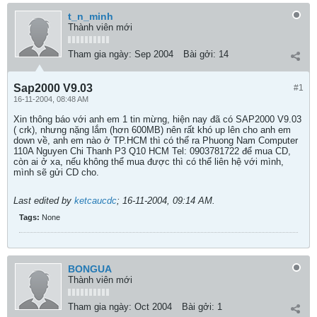
t_n_minh
Thành viên mới
Tham gia ngày:
Sep 2004
Bài gởi:
14
Sap2000 V9.03
#1
16-11-2004, 08:48 AM
Xin thông báo với anh em 1 tin mừng, hiện nay đã có SAP2000 V9.03
( crk), nhưng nặng lắm (hơn 600MB) nên rất khó up lên cho anh em
down về, anh em nào ở TP.HCM thì có thể ra Phuong Nam Computer
110A Nguyen Chi Thanh P3 Q10 HCM Tel: 0903781722 để mua CD,
còn ai ở xa, nếu không thể mua được thì có thể liên hệ với mình,
mình sẽ gửi CD cho.
Last edited by
ketcaucdc
;
16-11-2004, 09:14 AM
.
Tags:
None
BONGUA
Thành viên mới
Tham gia ngày:
Oct 2004
Bài gởi:
1