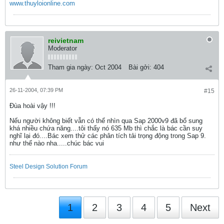
www.thuyloionline.com
reivietnam
Moderator
Tham gia ngày:
Oct 2004
Bài gởi:
404
26-11-2004, 07:39 PM
#15
Đùa hoài vậy !!!
Nếu người không biết vẫn có thể nhìn qua Sap 2000v9 đã bổ sung
khá nhiều chứa năng....tôi thấy nó 635 Mb thì chắc là bác cần suy
nghĩ lại đó....Bác xem thử các phân tích tải trọng động trong Sap 9.
như thế nào nha.....chúc bác vui
Steel Design Solution Forum
1
2
3
4
5
Next