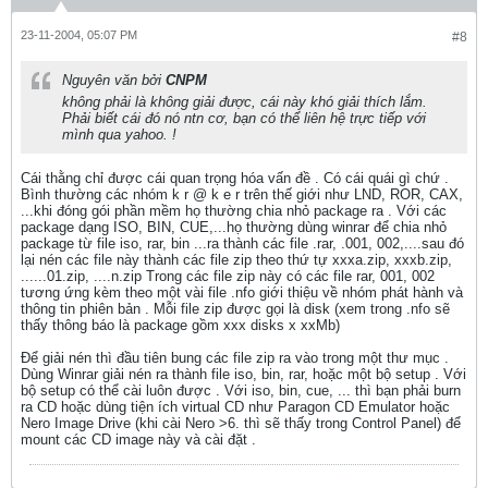
23-11-2004, 05:07 PM
#8
Nguyên văn bởi
CNPM
không phải là không giải được, cái này khó giải thích lắm.
Phải biết cái đó nó ntn cơ, bạn có thể liên hệ trực tiếp với
mình qua yahoo. !
Cái thằng chỉ được cái quan trọng hóa vấn đề . Có cái quái gì chứ .
Bình thường các nhóm k r @ k e r trên thế giới như LND, ROR, CAX,
...khi đóng gói phần mềm họ thường chia nhỏ package ra . Với các
package dạng ISO, BIN, CUE,...họ thường dùng winrar để chia nhỏ
package từ file iso, rar, bin ...ra thành các file .rar, .001, 002,....sau đó
lại nén các file này thành các file zip theo thứ tự xxxa.zip, xxxb.zip,
......01.zip, ....n.zip Trong các file zip này có các file rar, 001, 002
tương ứng kèm theo một vài file .nfo giới thiệu về nhóm phát hành và
thông tin phiên bản . Mỗi file zip được gọi là disk (xem trong .nfo sẽ
thấy thông báo là package gồm xxx disks x xxMb)
Để giải nén thì đầu tiên bung các file zip ra vào trong một thư mục .
Dùng Winrar giải nén ra thành file iso, bin, rar, hoặc một bộ setup . Với
bộ setup có thể cài luôn được . Với iso, bin, cue, ... thì bạn phải burn
ra CD hoặc dùng tiện ích virtual CD như Paragon CD Emulator hoặc
Nero Image Drive (khi cài Nero >6. thì sẽ thấy trong Control Panel) để
mount các CD image này và cài đặt .