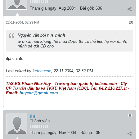
Tham gia ngày:
Aug 2004
Bài gởi:
636
22-11-2004, 02:29 PM
#5
Nguyên văn bởi
t_n_minh
ai ở xa, nếu không thể mua được thì có thể liên hệ với mình,
mình sẽ gửi CD cho.
địa chỉ đó
Last edited by
ketcaucdc
;
22-11-2004, 02:32 PM
.
ThS.KS.Phạm Như Huy - Trưởng ban quản trị ketcau.com - Cty
CP Tư vấn đầu tư và TKXD Việt Nam (CDC). Tel. 04.2.216.217.1; -
Email:
huycdc@gmail.com
dnl
Thành viên
Tham gia ngày:
Nov 2004
Bài gởi:
35