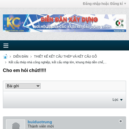
Đăng nhập hoặc Đăng kí
DIỄN ĐÀN
THIẾT KẾ KẾT CẤU THÉP VÀ KẾT CẤU GỖ
Kết cấu thép nhà công nghiệp, kết cấu nhịp lớn, khung thép tiền chế,...
Cho em hỏi chút!!!!!
Lọc
buiductrung
Thành viên mới