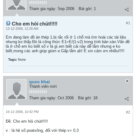
Tham gia ngày:
Sep 2006
Bài gởi:
1
#1
Cho em hỏi chút!!!!!
13-12-2006, 12:26 AM
Em đang làm đồ án thép 1,bị rắc rối ở 1 chỗ mà tìm hoài các tài liệu
nhưng ko thấy.Đó là công thức E1=E/(1-v2) trong tính bản sàn.Vấn đề
là ở chỗ em ko biết số v là gì.em biết cái này dễ lắm nhưng e ko
biết,mong các anh giúp giùm e.Gấp lắm ạh! E xin cảm ơn nhiều!!!!!
Tags:
None
quoc khai
Thành viên mới
Tham gia ngày:
Oct 2006
Bài gởi:
18
16-12-2006, 10:42 PM
#2
Ðề: Cho em hỏi chút!!!!!
v : là hệ số poatxông, đối với thép v= 0,3