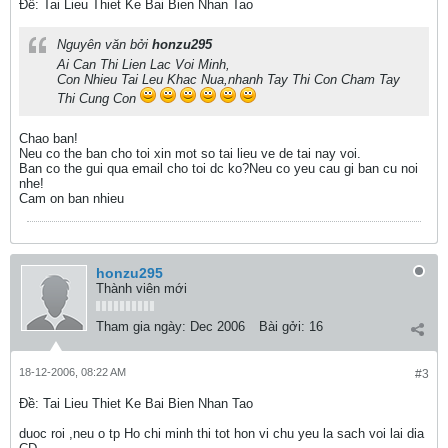
Ðề: Tai Lieu Thiet Ke Bai Bien Nhan Tao
Nguyên văn bởi
honzu295
Ai Can Thi Lien Lac Voi Minh,
Con Nhieu Tai Leu Khac Nua,nhanh Tay Thi Con Cham Tay
Thi Cung Con
Chao ban!
Neu co the ban cho toi xin mot so tai lieu ve de tai nay voi.
Ban co the gui qua email cho toi dc ko?Neu co yeu cau gi ban cu noi
nhe!
Cam on ban nhieu
honzu295
Thành viên mới
Tham gia ngày:
Dec 2006
Bài gởi:
16
18-12-2006, 08:22 AM
#3
Ðề: Tai Lieu Thiet Ke Bai Bien Nhan Tao
duoc roi ,neu o tp Ho chi minh thi tot hon vi chu yeu la sach voi lai dia