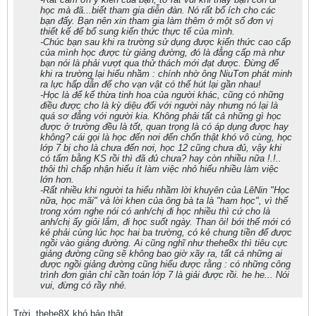
học mà đã...biết tham gia diễn đàn. Nó rất bổ ích cho các
bạn đấy. Bạn nên xin tham gia làm thêm ở một số đơn vị
thiết kế để bổ sung kiến thức thực tế của mình.
-Chúc bạn sau khi ra trường sử dụng được kiến thức cao cấp
của mình học được từ giảng đường, đó là đẳng cấp mà như
bạn nói là phải vượt qua thử thách mới đạt được. Đừng để
khi ra trường lại hiểu nhầm : chính nhờ ông NiuTơn phát minh
ra lực hấp dẫn để cho vạn vật có thể hút lại gần nhau!
-Học là để kế thừa tinh hoa của người khác, cũng có những
điều được cho là kỳ diệu đối với người này nhưng nó lại là
quá sơ đẳng với người kia. Không phải tất cả những gì học
được ở trường đều là tốt, quan trọng là có áp dụng được hay
không? cái gọi là học đến nơi đến chốn thật khó vô cùng, học
lớp 7 bị cho là chưa đến nơi, học 12 cũng chưa đủ, vậy khi
có tấm bằng KS rồi thì đã đủ chưa? hay còn nhiều nữa !.!..
thôi thì chấp nhận hiểu ít làm việc nhỏ hiểu nhiều làm việc
lớn hơn.
-Rất nhiều khi người ta hiểu nhầm lời khuyên của LêNin "Học
nữa, học mãi" và lời khen của ông bà ta là "ham học", vì thế
trong xóm nghe nói có anh/chị đi học nhiều thì cứ cho là
anh/chị ấy giỏi lắm, đi học suốt ngày. Than ôi! bới thế mới có
kẻ phải cùng lúc học hai ba trường, có kẻ chung tiền để được
ngồi vào giảng đường. Ai cũng nghĩ như thehe8x thì tiêu cực
giảng đường cũng sẽ không bao giờ xãy ra, tất cả những ai
được ngồi giảng đường cũng hiểu được rằng : có những công
trình đơn giản chỉ cần toán lớp 7 là giải được rồi. he he... Nói
vui, đừng có rầy nhé.
Trời, thehe8X khó bảo thật.