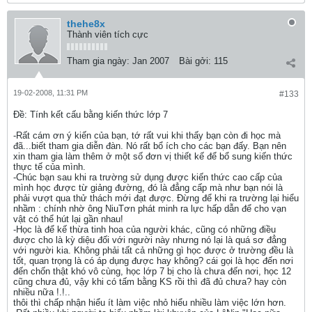
thehe8x
Thành viên tích cực
Tham gia ngày:
Jan 2007
Bài gởi:
115
19-02-2008, 11:31 PM
#133
Ðề: Tính kết cấu bằng kiến thức lớp 7
-Rất cám ơn ý kiến của bạn, tớ rất vui khi thấy bạn còn đi học mà
đã...biết tham gia diễn đàn. Nó rất bổ ích cho các bạn đấy. Bạn nên
xin tham gia làm thêm ở một số đơn vị thiết kế để bổ sung kiến thức
thực tế của mình.
-Chúc bạn sau khi ra trường sử dụng được kiến thức cao cấp của
mình học được từ giảng đường, đó là đẳng cấp mà như bạn nói là
phải vượt qua thử thách mới đạt được. Đừng để khi ra trường lại hiểu
nhầm : chính nhờ ông NiuTơn phát minh ra lực hấp dẫn để cho vạn
vật có thể hút lại gần nhau!
-Học là để kế thừa tinh hoa của người khác, cũng có những điều
được cho là kỳ diệu đối với người này nhưng nó lại là quá sơ đẳng
với người kia. Không phải tất cả những gì học được ở trường đều là
tốt, quan trọng là có áp dụng được hay không? cái gọi là học đến nơi
đến chốn thật khó vô cùng, học lớp 7 bị cho là chưa đến nơi, học 12
cũng chưa đủ, vậy khi có tấm bằng KS rồi thì đã đủ chưa? hay còn
nhiều nữa !.!..
thôi thì chấp nhận hiểu ít làm việc nhỏ hiểu nhiều làm việc lớn hơn.