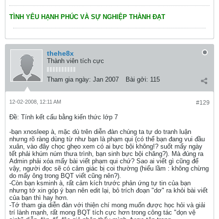
TÌNH YÊU HẠNH PHÚC VÀ SỰ NGHIỆP THÀNH ĐẠT
thehe8x
Thành viên tích cực
Tham gia ngày:
Jan 2007
Bài gởi:
115
12-02-2008, 12:11 AM
#129
Ðề: Tính kết cấu bằng kiến thức lớp 7
-bạn xnosleep à, mặc dù trên diễn đàn chúng ta tự do tranh luận
nhưng rõ ràng dùng từ như bạn là phạm qui (có thể bạn đang vui đầu
xuân, vào đây chọc ghẹo xem có ai bực bội không!? suốt mấy ngày
tết phải khúm núm thưa trình, bạn sinh bực bội chăng?). Mà đúng ra
Admin phải xóa mấy bài viết phạm qui chứ? Sao ai viết gì cũng để
vậy, người đọc sẽ có cảm giác bị coi thường (hiểu lầm : không chừng
do mấy ông trong BQT viết cũng nên?).
-Còn bạn ksminh à, rất cảm kích trước phản ứng tự tin của bạn
nhưng tớ xin góp ý bạn nên edit lại, bỏ trích đoạn "dơ" ra khỏi bài viết
của bạn thì hay hơn.
-Tớ tham gia diễn đàn với thiện chí mong muốn được học hỏi và giải
trí lành mạnh, rất mong BQT tích cực hơn trong công tác "dọn vệ