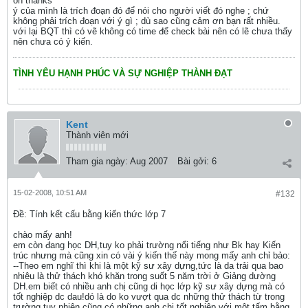
oh thanks
ý của mình là trích đoạn đó để nói cho người viết đó nghe ; chứ
không phải trích đoạn với ý gì ; dù sao cũng cảm ơn bạn rất nhiều.
với lại BQT thì có vẽ không có time để check bài nên có lẽ chưa thấy
nên chưa có ý kiến.
TÌNH YÊU HẠNH PHÚC VÀ SỰ NGHIỆP THÀNH ĐẠT
Kent
Thành viên mới
Tham gia ngày:
Aug 2007
Bài gởi:
6
15-02-2008, 10:51 AM
#132
Ðề: Tính kết cấu bằng kiến thức lớp 7
chào mấy anh!
em còn đang học DH,tuy ko phải trường nổi tiếng như Bk hay Kiến
trúc nhưng mà cũng xin có vài ý kiến thế này mong mấy anh chỉ bảo:
--Theo em nghĩ thì khi là một kỹ sư xây dựng,tức là da trải qua bao
nhiêu là thử thách khó khăn trong suốt 5 năm trời ở Giảng dường
DH.em biết có nhiều anh chị cũng di học lớp kỹ sư xây dựng mà có
tốt nghiệp dc dau!dó là do ko vượt qua dc những thử thách từ trong
trường,tuy nhiên cũng có những anh chị tốt nghiệp với một tấm bằng