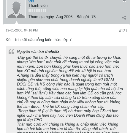
vis
Thành viên
Tham gia ngày:
Aug 2006
Bài gởi:
75
19-01-2008, 04:16 PM
#121
Ðề: Tính kết cấu bằng kiến thức lớp 7
Nguyên văn bởi
thehe8x
-Bây giờ thế hệ 8x chuyển hệ sang một đề tài tương tự khác
nhưng "lớn hơn" một chút để chung ta soi lại công việc của
mình xem. Lớn hơn không phải kiến thức cao siêu hơn việc
học KC mà tính nghiêm trọng đối với xã hội là cao hơn.
-Chúng ta đều thấy trong xã hội hiện nay người có trách
nhiệm gần như cao nhất trong doanh nghiệp là ai? GIÁM
ĐỐC! GĐ và KS công việc nào là quan trọng hơn (xét một
cách tổng thể, công việc nào mang lại hậu quả cho xã hội lớn
hơn khi "sai lầm") Vậy theo các bạn làm GĐ có cần phải học
không? theo lập luận của chúng ta từ trên xuống dưới của
chủ đề này ai cũng thừa nhận một điều không học thì không
thể làm được, Thế hệ 8X cũng công nhận như vậy.
-Trong thực tế (Lại là thực tế) có được mấy ông GĐ có học
nghề GĐ? mà hiện nay Học viện Doanh Nhân đang đào tạo
gọi là lớp CEO.
Thật nực cười khi chúng ta không ai chấp nhận việc không
học có bài bản mà làm tức là làm ẩu, đáng chê trách, thế