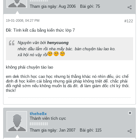
Tham gia ngày:
Aug 2006
Bài gởi:
75
19-01-2008, 04:27 PM
#122
Ðề: Tính kết cấu bằng kiến thức lớp 7
Nguyên văn bởi
henycuong
nhức dầu lắm rồi nha mấy bác. bàn chuyện tàu lao ko.
xã hội nó vậy rồi
không phải chuyện tào lao
em dek thích học cao học nhưng bị thằng khác nó nhìn đểu, ức chế
định đi học kiếm cái bằng nhưng giải pháp không triệt để. chắc phải
đổi nghề sớm nếu không muốn bị đá đít. đi làm giám đốc chỉ ký thôi.
thick!
thehe8x
Thành viên tích cực
Tham gia ngày:
Jan 2007
Bài gởi:
115