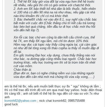
1. Thế hệ 8X bây giờ vừa dốt lại vừa ngu hơn thế hệ trước
rất nhiều, nếu giỏi thì chỉ có giỏi online với chatchit thôi.
2. Anh em 8X bảo thiết kế nhà dân là bốc thuốc, hiển nhiên
vì 100 nhà có đến 90 nhà na ná như nhau, nếu gặp cái nhà
nào khù khoằm thì chỉ có mà khóc thét.
3. Bác thehe8X chắc rơi vào đời 8.1, suy nghĩ sâu chắc bác
bất mãn với cuộc đời (Chắc thằng chủ trì kết cấu trả lương
bác bèo bọt quá chăng, tiền đầu tư đi học chắc mới thu hồi
vốn đến hết lớp 7).
Xin lỗi các bác chứ em cũng là dân kết cấu chính cựa, thế
hệ 7X, em thấy 8X ngu lắm, nói chỉ tin được 10% thôi.
Hôm nay đọc cái topic này thấy cũng ngứa tai, cái cảm giác
nó như đổ bê tông xong rồi tháo copha ra thấy rỗ muốn đập đi
đổ lại.
Em gốc trường Đại học xây dựng, chưa thấy thằng náo nói
như bác, ra đường gặp cũng nhiều loại người. Chắc bác học
trường khác, nếu học trường em thì sẽ bị trùm trăn rồi nhét
cứt vào mồm.
Chào thân ái.
(Bạn đời ơi, bạn có nghe chăng niềm vui của những người
vừa dọn đến căn nhà mới mà chúng tôi vừa xây xong,.....)
em là thế hệ 8x; nếu anh muốn biết thực sự 8x " ngu" không ok lắm ;
thì có thể trao đổi trình độ với em qua mail hay yahoo. hoặc điện thoại
thì càng tốt ; anh sẽ biết rõ thể hệ 8x ngu đến cở nào so với 7x như
anh
ksminh82@yahoo.com
; nick chat ksminh82; 0985755488
good luck