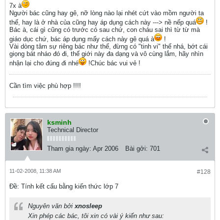
7x à
Người bác cũng hay gê, nỡ lòng nào lại nhét cứt vào mồm người ta
thế, hay là ở nhà của cũng hay áp dụng cách này ---> nề nếp quá
!
Bác à, cái gì cũng có trước có sau chứ, con cháu sai thì từ từ mà
giáo dục chứ, bác áp dụng mấy cách này gê quá à
!
Vài dòng tâm sự riêng bác như thế, đừng có "tinh vi" thế nhá, bớt cái
giọng bát nháo đó đi, thế giới này đa dạng và vô cùng lắm, hãy nhìn
nhận lại cho đúng đi nhé
!Chúc bác vui vẻ !
Cần tìm việc phù hợp !!!!
ksminh
Technical Director
Tham gia ngày:
Apr 2006
Bài gởi:
701
11-02-2008, 11:38 AM
#128
Ðề: Tính kết cấu bằng kiến thức lớp 7
Nguyên văn bởi
xnosleep
Xin phép các bác, tôi xin có vài ý kiến như sau: