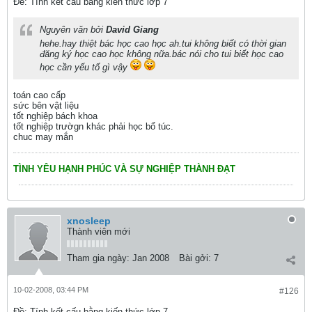
Ðề: Tính kết cấu bằng kiến thức lớp 7
Nguyên văn bởi
David Giang
hehe.hay thiệt bác học cao học ah.tui không biết có thời gian
đăng ký học cao học không nữa.bác nói cho tui biết học cao
học cần yếu tố gì vậy
toán cao cấp
sức bên vật liệu
tốt nghiệp bách khoa
tốt nghiệp trườgn khác phải học bổ túc.
chuc may mắn
TÌNH YÊU HẠNH PHÚC VÀ SỰ NGHIỆP THÀNH ĐẠT
xnosleep
Thành viên mới
Tham gia ngày:
Jan 2008
Bài gởi:
7
10-02-2008, 03:44 PM
#126
Ðề: Tính kết cấu bằng kiến thức lớp 7