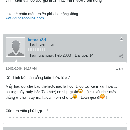
sinh" diễn đàn để độc giả nhận thấy mình được tôn trọng.
chia sẽ phần mềm miễn phí cho cộng đồng
www.dutoanonline.com
ketcau3d
Thành viên mới
Tham gia ngày:
Feb 2008
Bài gởi:
14
12-02-2008, 10:17 AM
#130
Ðề: Tính kết cấu bằng kiến thức lớp 7
Mấy bác cứ chê bác thehe8x nào là học ít, cư xử kém văn hóa ....
nhưng thấy mấy bác 7x khác( no slíp gì đó
...) cư xử như mấy
thằng ở chợ, vậy mà la cái mồm cho to
! Loạn quá đi
!
Cần tìm việc phù hợp !!!!