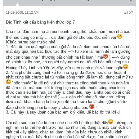
11-02-2008, 11:12 AM
#127
Ðề: Tính kết cấu bằng kiến thức lớp 7
Chà mới đầu năm mà ăn nói hoành tráng thế, chắc năm mới nhà bác
thế nào cũng có mấy .... cái đám giỗ để cho bác đọc diễn văn
!Chúc mừng bác trước nhé !
1. Bác ăn nói quá ngông cuồng(chắc là cái đám con cháu của bác nó
mất dạy quá nên bác bực tức thế ---> tự xem lại mình để làm gương
cho con cháu nhé " thượng bất chính hạ tất loạn " mà
) ----> đừng
có khinh tụi 8x nhé, có người này người nọ, tôi đố bác nổi tiếng như
Hoàng Thùy Linh và Yến Vi đấy, đừng có ganh ghét và loạn ngôn
!
2. Nhà phố thì cũng thiết kế từ những gì đã được học chứ, hoặc ít
nhất cũng bắt chược lai từ nhiều công trình đã làm rồi, dùng cái mỹ từ
"bốc thuốc" là để nói vui chứ thực ra cũng phải theo kinh nghiệm
đã làm chứ, mà bác biết không hiện nay bốc thuốc cũng phải kiến
thức cao siêu lắm mà( có thấy ai chết đâu, hay là nhà bác có ai chết
vì cái vụ này mà bác ức thế ) ----> gặp chủ nhà cỡ nào chơi cững
được cả, khách hàng là thượng đế mà ! sửa lại là cho lẹ(bớt vẽ từ
đầu) chứ không phải là copy y chang nha bác
!
3. Cái này là suy đoán của bác em k ý kiến, để bác 8x trả lời đi
Cái câu sau của bác là em nghe như đổ bê tông thật đấy
, đừng có
nghĩ mình là thế hệ đi trước mà láo như thế, đúng là mấy con ếch chỉ
biết cái đáy giếng, chắc tại đám lính của bác chưa có nhiều kinh
nghiệm thui mà, hãy đi nhiều đi chắc bác sẽ được 1xe khôn luôn đó