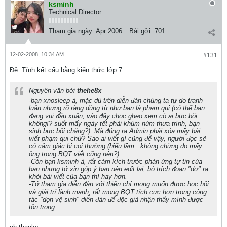
ksminh
Technical Director
Tham gia ngày:
Apr 2006
Bài gởi:
701
12-02-2008, 10:34 AM
#131
Ðề: Tính kết cấu bằng kiến thức lớp 7
Nguyên văn bởi
thehe8x
-bạn xnosleep à, mặc dù trên diễn đàn chúng ta tự do tranh
luận nhưng rõ ràng dùng từ như bạn là phạm qui (có thể bạn
đang vui đầu xuân, vào đây chọc ghẹo xem có ai bực bội
không!? suốt mấy ngày tết phải khúm núm thưa trình, bạn
sinh bực bội chăng?). Mà đúng ra Admin phải xóa mấy bài
viết phạm qui chứ? Sao ai viết gì cũng để vậy, người đọc sẽ
có cảm giác bị coi thường (hiểu lầm : không chừng do mấy
ông trong BQT viết cũng nên?).
-Còn bạn ksminh à, rất cảm kích trước phản ứng tự tin của
bạn nhưng tớ xin góp ý bạn nên edit lại, bỏ trích đoạn "dơ" ra
khỏi bài viết của bạn thì hay hơn.
-Tớ tham gia diễn đàn với thiện chí mong muốn được học hỏi
và giải trí lành mạnh, rất mong BQT tích cực hơn trong công
tác "dọn vệ sinh" diễn đàn để độc giả nhận thấy mình được
tôn trọng.