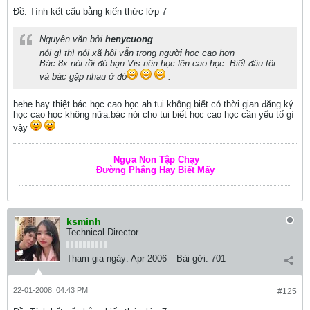
Ðề: Tính kết cấu bằng kiến thức lớp 7
Nguyên văn bởi
henycuong
nói gì thì nói xã hội vẫn trọng người học cao hơn
Bác 8x nói rồi đó bạn Vis nên học lên cao học. Biết đâu tôi
và bác gặp nhau ở đó
.
hehe.hay thiệt bác học cao học ah.tui không biết có thời gian đăng ký
học cao học không nữa.bác nói cho tui biết học cao học cần yếu tố gì
vậy
Ngựa Non Tập Chạy
Đường Phẳng Hay Biết Mấy
ksminh
Technical Director
Tham gia ngày:
Apr 2006
Bài gởi:
701
22-01-2008, 04:43 PM
#125