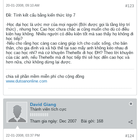
20-01-2008, 09:10 AM
#123
Ðề: Tính kết cấu bằng kiến thức lớp 7
-Học đại học là ước mơ của mọi người (Bởi được gọi là tầng lớp trí
thức) , nhưng học Cao học chưa chắc ai cũng muốn cho dù có điều
kiện hay không. Nhiều người có điều kiện tốt mà sao thấy họ không đi
học tiếp?
-Nếu cho rằng học càng cao càng giúp ích cho cuộc sống, cho bản
thân, cho gia đình và xã hội thế tại sao mấy anh không kéo nhau đi
học cao học nhỉ? mà cứ khuyên Thehe8x đi học ĐH? Theo lời khuyên
của các anh, nếu Thehe8x mà đi học tiếp thì sẽ học đến cao học và
hơn nữa, chứ không dừng lại được.
chia sẽ phần mềm miễn phí cho cộng đồng
www.dutoanonline.com
David Giang
Thành viên tích cực
Tham gia ngày:
Dec 2007
Bài gởi:
168
22-01-2008, 03:37 PM
#124