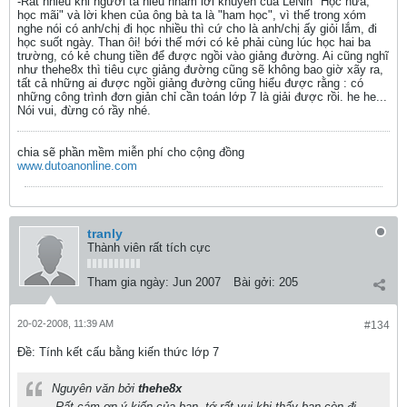
-Rất nhiều khi người ta hiểu nhầm lời khuyên của LêNin "Học nữa,
học mãi" và lời khen của ông bà ta là "ham học", vì thế trong xóm
nghe nói có anh/chị đi học nhiều thì cứ cho là anh/chị ấy giỏi lắm, đi
học suốt ngày. Than ôi! bới thế mới có kẻ phải cùng lúc học hai ba
trường, có kẻ chung tiền để được ngồi vào giảng đường. Ai cũng nghĩ
như thehe8x thì tiêu cực giảng đường cũng sẽ không bao giờ xãy ra,
tất cả những ai được ngồi giảng đường cũng hiểu được rằng : có
những công trình đơn giản chỉ cần toán lớp 7 là giải được rồi. he he...
Nói vui, đừng có rầy nhé.
chia sẽ phần mềm miễn phí cho cộng đồng
www.dutoanonline.com
tranly
Thành viên rất tích cực
Tham gia ngày:
Jun 2007
Bài gởi:
205
20-02-2008, 11:39 AM
#134
Ðề: Tính kết cấu bằng kiến thức lớp 7
Nguyên văn bởi
thehe8x
-Rất cám ơn ý kiến của bạn, tớ rất vui khi thấy bạn còn đi