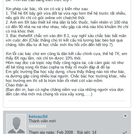
Xin phép các bác, tôi xin có vài ý kiến như sau:
1. Thế hệ 8X bây giờ vừa dốt lại vừa ngu hơn thế hệ trước rất nhiều,
nếu giỏi thì chỉ có giỏi online với chatchit thôi.
2. Anh em 8X bảo thiết kế nhà dân là bốc thuốc, hiển nhiên vì 100 nhà
có đến 90 nhà na ná như nhau, nếu gặp cái nhà nào khù khoằm thì chỉ
có mà khóc thét.
3. Bác thehe8X chắc rơi vào đời 8.1, suy nghĩ sâu chắc bác bất mãn
với cuộc đời (Chắc thằng chủ trì kết cấu trả lương bác bèo bọt quá
chăng, tiền đầu tư đi học chắc mới thu hồi vốn đến hết lớp 7).
Xin lỗi các bác chứ em cũng là dân kết cấu chính cựa, thế hệ 7X, em
thấy 8X ngu lắm, nói chỉ tin được 10% thôi.
Hôm nay đọc cái topic này thấy cũng ngứa tai, cái cảm giác nó như
đổ bê tông xong rồi tháo copha ra thấy rỗ muốn đập đi đổ lại.
Em gốc trường Đại học xây dựng, chưa thấy thằng náo nói như bác,
ra đường gặp cũng nhiều loại người. Chắc bác học trường khác, nếu
học trường em thì sẽ bị trùm trăn rồi nhét cứt vào mồm.
Chào thân ái.
(Bạn đời ơi, bạn có nghe chăng niềm vui của những người vừa dọn
đến căn nhà mới mà chúng tôi vừa xây xong,.....)
ketcau3d
Thành viên mới
Tham gia ngày:
Feb 2008
Bài gởi:
14