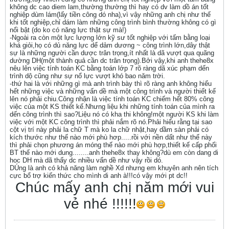
không dc cao diem lam,thường thường thì hay có dv làm dồ án tốt
nghiệp dùm lám(lấy tiền công dó nha),vì vậy những anh chị như thế
khi tốt nghiệp,chỉ dám làm những công trình bình thường không có gì
nổi bật (do ko có năng lực thật sự mà!)
-Ngoài ra còn một lực lượng lớn kỹ sư tốt nghiệp với tấm bằng loại
khá giỏi,họ có dủ năng lực dể dảm dương ~ công trình lớn,dây thật
sự là những người cần dược trân trọng,ít nhất là dã vượt qua quãng
dường DH(một thành quả cần dc trân trọng).Bởi vậy,khi anh thehe8x
nêu lên việc tính toán KC bằng toán lớp 7 rõ ràng dã xúc phạm dến
trình dộ cũng như sự nổ lực vượt khó bao năm trời.
-thứ hai là với những gì mà anh trình bày thì rõ ràng anh không hiểu
hết những việc và những vấn dề mà một công trình và người thiết kế
lên nó phải chiu.Công nhận là việc tính toán KC chiếm hết 80% công
việc của một KS thiết kế.Nhưng liệu khi những tính toán của mình ra
dến công trình thì sao?Liệu nó có kha thi không!một người KS khi làm
việc với một KC công trình thì phải nắm rõ nó.Phải hiểu rằng tại sao
cột vị trí này phải la chữ T mà ko la chữ nhật,hay dầm sàn phải có
kích thước như thế nào mới phù hơp.....rồi với nền dất như thế này
thì phải chọn phương án móng thế nào mới phù hợp,thiết kế cấp phối
BT thế nào mới dung........anh thehe8x thay không?dù em còn dang di
hoc DH mà dã thấy dc nhiều vấn dề như vậy rồi dó.
DÚng là anh có khả năng làm nghề Xd nhưng em khuyên anh nên tích
cực bổ trợ kiến thức cho mình di anh à!!!có vậy mới pt dc!!
Chúc mấy anh chị năm mới vui
vẻ nhé !!!!!!