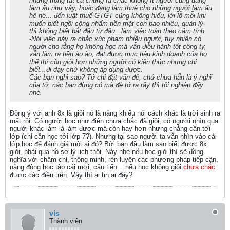
nhưng trong tất cả chúng ta chắc không ít người cũng đang
làm ẩu như vậy, hoặc đang làm thuê cho những người làm ẩu
hê hê... đến luật thuế GTGT cũng không hiểu, lời lỗ mỗi khi
muốn biết ngồi cộng nhẩm tiền mặt còn bao nhiêu, quản lý
thì không biết bắt đầu từ đâu...làm việc toàn theo cảm tính.
-Nói việc này ra chắc xúc phạm nhiều người, tuy nhiên có
người cho rằng họ không học mà vẫn điều hành tốt công ty,
vẫn làm ra tiền ào ào, đạt được mục tiêu kinh doanh của họ
thế thì còn giỏi hơn những người có kiến thức nhưng chỉ
biết...đi dạy chứ không áp dụng được.
Các bạn nghĩ sao? Tớ chỉ đặt vấn đề, chứ chưa hẵn là ý nghĩ
của tớ, các bạn đừng có mà đè tớ ra rầy thì tội nghiệp đấy
nhé.
Đồng ý với anh 8x là giỏi nó là năng khiếu nói cách khác là trời sinh ra
mất rồi. Có người học như điên chưa chắc đã giỏi, có người nhìn qua
người khác làm là làm được mà còn hay hơn nhưng chẳng cần tới
lớp (chỉ cần học tới lớp 7?). Nhưng tại sao người ta vẫn nhìn vào cái
lớp học để đánh giá một ai đó? Bởi ban đầu làm sao biết được 8x
giỏi, phải qua hồ sơ lý lịch thôi. Này nhé nếu học giỏi thì sẽ đồng
nghĩa với chăm chỉ, thông minh, rèn luyện các phương pháp tiếp cận,
năng động học tập cái mơi, cầu tiến... nếu học không giỏi
chưa chắc
được các điều trên. Vậy thì ai tin ai đây?
vis
Thành viên