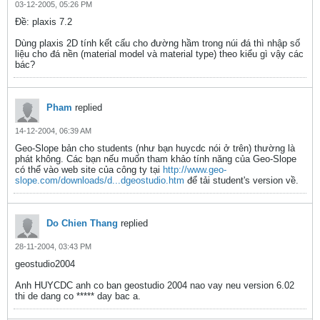
03-12-2005, 05:26 PM
Ðề: plaxis 7.2
Dùng plaxis 2D tính kết cấu cho đường hầm trong núi đá thì nhập số
liệu cho đá nền (material model và material type) theo kiểu gì vậy các
bác?
Pham
replied
14-12-2004, 06:39 AM
Geo-Slope bản cho students (như bạn huycdc nói ở trên) thường là
phát không. Các bạn nếu muốn tham khảo tính năng của Geo-Slope
có thể vào web site của công ty tại
http://www.geo-
slope.com/downloads/d...dgeostudio.htm
để tải student's version về.
Do Chien Thang
replied
28-11-2004, 03:43 PM
geostudio2004
Anh HUYCDC anh co ban geostudio 2004 nao vay neu version 6.02
thi de dang co ***** day bac a.