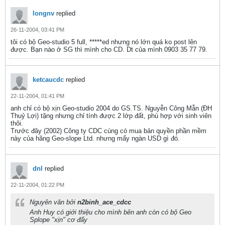
longnv
replied
26-11-2004, 03:41 PM
tôi có bộ Geo-studio 5 full, *****ed nhưng nó lớn quá ko post lên
được. Bạn nào ở SG thì mình cho CD. Dt của mình 0903 35 77 79.
ketcaucdc
replied
22-11-2004, 01:41 PM
anh chỉ có bộ xịn Geo-studio 2004 do GS.TS. Nguyễn Công Mẫn (ĐH
Thuỷ Lợi) tặng nhưng chỉ tính được 2 lớp đất, phù hợp với sinh viên
thôi.
Trước đây (2002) Công ty CDC cùng có mua bản quyền phần mềm
này của hãng Geo-slope Ltd. nhưng mấy ngàn USD gì đó.
dnl
replied
22-11-2004, 01:22 PM
Nguyên văn bởi
n2binh_ace_cdcc
Anh Huy có giới thiệu cho mình bên anh còn có bộ Geo
Splope "xịn" cơ đấy