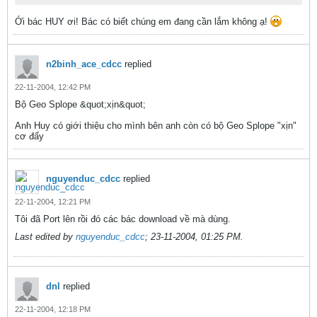
Ới bác HUY ơi! Bác có biết chúng em đang cần lắm không ạ!
n2binh_ace_cdcc
replied
22-11-2004, 12:42 PM
Bộ Geo Splope &quot;xịn&quot;
Anh Huy có giới thiệu cho mình bên anh còn có bộ Geo Splope "xịn"
cơ đấy
nguyenduc_cdcc
replied
22-11-2004, 12:21 PM
Tôi đã Port lên rồi đó các bác download về mà dùng.
Last edited by
nguyenduc_cdcc
;
23-11-2004, 01:25 PM
.
dnl
replied
22-11-2004, 12:18 PM