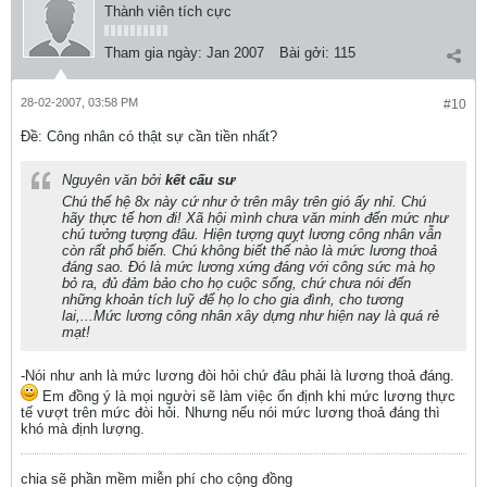
Thành viên tích cực
Tham gia ngày:
Jan 2007
Bài gởi:
115
28-02-2007, 03:58 PM
#10
Ðề: Công nhân có thật sự cần tiền nhất?
Nguyên văn bởi
kết cấu sư
Chú thế hệ 8x này cứ như ở trên mây trên gió ấy nhỉ. Chú
hãy thực tế hơn đi! Xã hội mình chưa văn minh đến mức như
chú tưởng tượng đâu. Hiện tượng quỵt lương công nhân vẫn
còn rất phổ biến. Chú không biết thế nào là mức lương thoả
đáng sao. Đó là mức lương xứng đáng với công sức mà họ
bỏ ra, đủ đảm bảo cho họ cuộc sống, chứ chưa nói đến
những khoản tích luỹ để họ lo cho gia đình, cho tương
lai,...Mức lương công nhân xây dựng như hiện nay là quá rẻ
mạt!
-Nói như anh là mức lương đòi hỏi chứ đâu phải là lương thoả đáng.
Em đồng ý là mọi người sẽ làm việc ổn định khi mức lương thực
tế vượt trên mức đòi hỏi. Nhưng nếu nói mức lương thoả đáng thì
khó mà định lượng.
chia sẽ phần mềm miễn phí cho cộng đồng