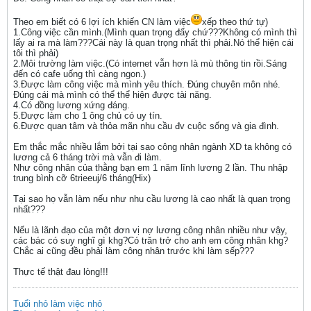
Theo em biết có 6 lợi ích khiến CN làm việc
xếp theo thứ tự)
1.Công việc cần mình.(Mình quan trọng đấy chứ???Không có mình thì
lấy ai ra mà làm???Cái này là quan trọng nhất thì phải.Nó thể hiện cái
tôi thì phải)
2.Môi trường làm việc.(Có internet vẫn hơn là mù thông tin rồi.Sáng
đến có cafe uống thì càng ngon.)
3.Được làm công việc mà mình yêu thích. Đúng chuyên môn nhé.
Đúng cái mà mình có thể thể hiện được tài năng.
4.Có đồng lương xứng đáng.
5.Được làm cho 1 ông chủ có uy tín.
6.Được quan tâm và thỏa mãn nhu cầu đv cuộc sống và gia đình.
Em thắc mắc nhiều lắm bởi tại sao công nhân ngành XD ta không có
lương cả 6 tháng trời mà vẫn đi làm.
Như công nhân của thằng bạn em 1 năm lĩnh lương 2 lần. Thu nhập
trung bình cỡ 6trieeuj/6 tháng(Hix)
Tại sao họ vẫn làm nếu như nhu cầu lương là cao nhất là quan trọng
nhất???
Nếu là lãnh đạo của một đơn vị nợ lương công nhân nhiều như vậy,
các bác có suy nghĩ gì khg?Có trăn trở cho anh em công nhân khg?
Chắc ai cũng đều phải làm công nhân trước khi làm sếp???
Thực tế thật đau lòng!!!
Tuổi nhỏ làm việc nhỏ