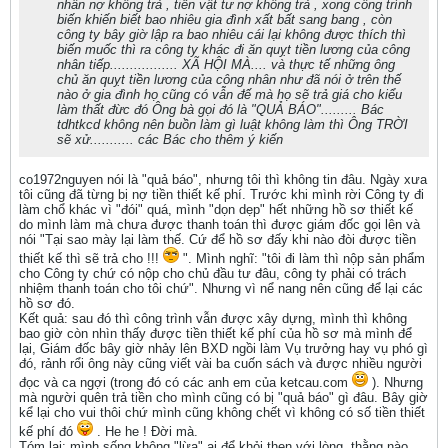
nhân nợ không trả , tiền vật tư nợ không trả , xong công trình
biến khiến biết bao nhiêu gia đình xất bất sang bang , còn
công ty bây giờ lập ra bao nhiêu cái lại không được thích thì
biến muốc thì ra công ty khác đi ăn quỵt tiền lương của công
nhân tiếp................. XÃ HỘI MÀ.... và thực tế những ông
chủ ăn quỵt tiền lương của công nhân như đã nói ở trên thế
nào ở gia đình họ cũng có vẫn đế mà họ sẽ trả giá cho kiểu
làm thất đừc đó Ông bà gọi đó là "QUẢ BÁO"......... Bác
tdhtkcd không nên buồn làm gì luật không làm thì Ông TRỜI
sẽ xử........... các Bác cho thêm ý kiến
co1972nguyen nói là "quả báo", nhưng tôi thì không tin đâu. Ngày xưa
tôi cũng đã từng bị nợ tiền thiết kế phí. Trước khi mình rời Công ty đi
làm chổ khác vì "đói" quá, mình "dọn dẹp" hết những hồ sơ thiết kế
do mình làm mà chưa được thanh toán thì được giám đốc gọi lên và
nói "Tại sao mày lại làm thế. Cứ để hồ sơ đấy khi nào đòi được tiền
thiết kế thì sẽ trả cho !!!
". Mình nghĩ: "tôi đi làm thì nộp sản phẩm
cho Công ty chứ có nộp cho chủ đầu tư đâu, công ty phải có trách
nhiệm thanh toán cho tôi chứ". Nhưng vì nể nang nên cũng để lại các
hồ sơ đó.
Kết quả: sau đó thì công trình vẫn được xây dựng, mình thì không
bao giờ còn nhìn thấy được tiền thiết kế phí của hồ sơ mà mình để
lại, Giám đốc bây giờ nhảy lên BXD ngồi làm Vụ trưởng hay vụ phó gì
đó, rảnh rổi ông này cũng viết vài ba cuốn sách và được nhiều người
đọc và ca ngợi (trong đó có các anh em của ketcau.com
). Nhưng
mà người quên trả tiền cho mình cũng có bị "quả báo" gì đâu. Bây giờ
kể lại cho vui thôi chứ mình cũng không chết vì không có số tiền thiết
kế phí đó
. He he ! Đời mà.
Tóm lại: mình sống không "lừa" ai để khỏi thẹn với lòng, thằng nào