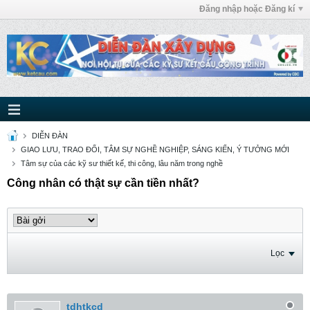
Đăng nhập hoặc Đăng kí
DIỄN ĐÀN
GIAO LƯU, TRAO ĐỔI, TÂM SỰ NGHỀ NGHIỆP, SÁNG KIẾN, Ý TƯỞNG MỚI
Tâm sự của các kỹ sư thiết kế, thi công, lâu năm trong nghề
Công nhân có thật sự cần tiền nhất?
Lọc
tdhtkcd