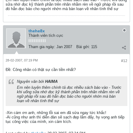
sữa nhớ đọc kỹ thành phần trên nhãn nhằm rèn về ngữ pháp rồi sau
đó hẳn đọc báo cho người nhớn mà bàn loạn về nhân tình thế sự
thehe8x
Thành viên tích cực
Tham gia ngày:
Jan 2007
Bài gởi:
115
28-02-2007, 07:19 PM
#12
Ðề: Công nhân có thật sự cần tiền nhất?
Nguyên văn bởi
HAIMA
Em nên luyện thêm chính tả đọc nhiều sách báo vào - Trước
khi uống sữa nhớ đọc kỹ thành phần trên nhãn nhằm rèn về
ngữ pháp rồi sau đó hẳn đọc báo cho người nhớn mà bàn
loạn về nhân tình thế sự
-Xin cám ơn anh, những lỗi sai em đã sửa ngay tức khắc!
-Ai cũng như anh thì diễn đàn sẽ sạch đẹp lắm đấy, hy vọng anh tiếp
tục công việc của mình, xin cảm kích.