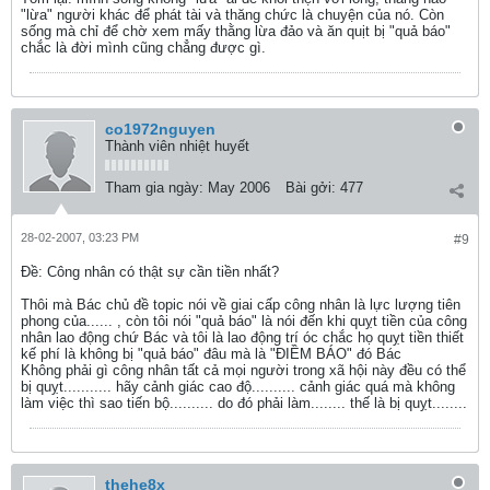
"lừa" người khác để phát tài và thăng chức là chuyện của nó. Còn
sống mà chỉ để chờ xem mấy thằng lừa đảo và ăn quịt bị "quả báo"
chắc là đời mình cũng chẳng được gì.
co1972nguyen
Thành viên nhiệt huyết
Tham gia ngày:
May 2006
Bài gởi:
477
28-02-2007, 03:23 PM
#9
Ðề: Công nhân có thật sự cần tiền nhất?
Thôi mà Bác chủ đề topic nói về giai cấp công nhân là lực lượng tiên
phong của...... , còn tôi nói "quả báo" là nói đến khi quỵt tiền của công
nhân lao động chứ Bác và tôi là lao động trí óc chắc họ quỵt tiền thiết
kế phí là không bị "quả báo" đâu mà là "ĐIỀM BÁO" đó Bác
Không phải gì công nhân tất cả mọi người trong xã hội này đều có thể
bị quỵt........... hãy cảnh giác cao độ.......... cảnh giác quá mà không
làm việc thì sao tiến bộ.......... do đó phải làm........ thế là bị quỵt........
thehe8x