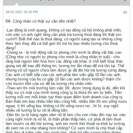
28-02-2007, 01:20 PM
#5
Ðề: Công nhân có thật sự cần tiền nhất?
-Lao động là vinh quang, không có lao động xã hội không phát triển,
còn việc có anh nghĩ rằng cần phải trả lương thoả đáng thì thật tức
cười!!! Biết thế nào là thoả đáng, có người sáng tạo ra những công
thức làm thay đổi cả thế giới thì trả họ bao nhiêu lương cho thoả
đáng?
-Chúng ta - là một động vật tự phong cho mình là động vật bậc cao
(Cũng như có người tự phong cho minh là công nhân trí tuệ) - cho
rằng loài người tiến hoá hơn các động vật khác ở chỗ biết khai thác
giọng nói để trao đổi thông tin, tương trợ lẫn nhau để mà tôn tại. Thế
nhưng vô số người chưa làm được gì đã đòi hỏi trả lương xứng đáng.
Các anh có biết sếp của các anh phải làm việc gấp 10 lần các anh
nhưng lương của họ có gấp 10 lần các anh được không? thậm chí
còn mượn tiền của vợ để bù lương cho nhân viên.
-Theo em thì môi trường làm việc tốt, được trọng dụng là đủ, đến khi
thấy sự có mặt của mình trong công ty là thừa thì em tự biến. Tiền
lương mỗi nơi mỗi khác tuỳ theo quan điểm kinh doanh của công tỵ
Bản thân em bao nhiêu tiền tiêu cũng hết, nhiều tiền thì em uống rượu
ngoại, ít thì uống bia, không có thì uống rượu nợ...hì hì, suy nghĩ
nhiều về lương là tự nô lệ đồng tiền.
-Dân tộc ta bị hàng ngàn năm nô lệ làm cho con cháu đời nay lúc nào
cũng nghĩ mình là nô lệ, là thân phận thấp hèn, cứ phải đi làm thuê
làm mướn và đòi hỏi lương, anh em mình thử thoát ra khỏi tư tưởng
đó xem nó có nhẹ nhàng hơn không? Cứ xem mình là chủ thuê cấp
lãnh đạo đi kiếm việc cho mình làm, phải trả tiền lương hằng tháng