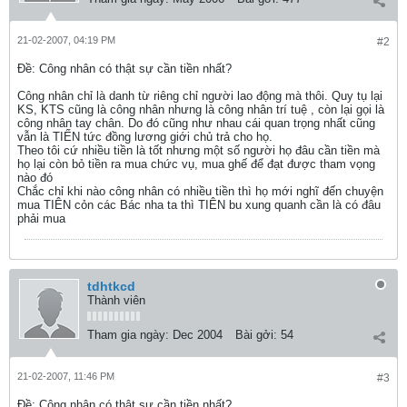
21-02-2007, 04:19 PM
#2
Ðề: Công nhân có thật sự cần tiền nhất?
Công nhân chỉ là danh từ riêng chỉ người lao động mà thôi. Quy tụ lại
KS, KTS cũng là công nhân nhưng là công nhân trí tuệ , còn lại gọi là
công nhân tay chân. Do đó cũng như nhau cái quan trọng nhất cũng
vẫn là TIẾN tức đồng lương giới chủ trả cho họ.
Theo tôi cứ nhiều tiền là tốt nhưng một số người họ đâu cần tiền mà
họ lại còn bỏ tiền ra mua chức vụ, mua ghế để đạt được tham vọng
nào đó
Chắc chỉ khi nào công nhân có nhiều tiền thì họ mới nghĩ đến chuyện
mua TIÊN cỏn các Bác nha ta thì TIÊN bu xung quanh cần là có đâu
phải mua
tdhtkcd
Thành viên
Tham gia ngày:
Dec 2004
Bài gởi:
54
21-02-2007, 11:46 PM
#3
Ðề: Công nhân có thật sự cần tiền nhất?