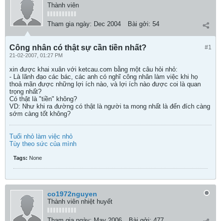
Thành viên
Tham gia ngày:
Dec 2004
Bài gởi:
54
Công nhân có thật sự cần tiền nhất?
#1
21-02-2007, 01:27 PM
xin được khai xuân với ketcau.com bằng một câu hỏi nhỏ:
- Là lãnh đạo các bác, các anh có nghĩ công nhân làm việc khi họ
thoả mãn được những lợi ích nào, và lợi ích nào được coi là quan
trọng nhất?
Có thật là "tiền" không?
VD: Như khi ra đường có thật là người ta mong nhất là đến đích càng
sớm càng tốt không?
Tuổi nhỏ làm việc nhỏ
Tùy theo sức của mình
Tags:
None
co1972nguyen
Thành viên nhiệt huyết
Tham gia ngày:
May 2006
Bài gởi:
477