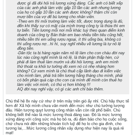
được gì đã đòi hỏi trả lương xứng đáng. Các anh có biết xếp
của các anh phải làm việc gấp 10 lần các anh nhưng lương
của họ có gấp 10 lần các anh được không? thậm chí còn
mượ tiền của vợ để bù lương cho nhân viên.
-Theo em thì môi trường làm việc tốt, được trọng dụng là đủ,
đến khi thấy sự có mặt của mình trong công ty là thừa thì em
tự biến. Tiền lương mỗi nơi mỗi khác tuỳ theo quan điểm kinh
doanh của công tỵ Bản thân em bao nhiêu tiền tiêu cũng hết,
nhiều tiền thì em uống rượu ngoại, ít thì uống bia, không có
thì uống rượu nợ...hì hì, suy nghĩ nhiều về lương là tự nô lệ
đồng tiền.
-Dân tộc ta bị hàng ngàn năm nô lệ làm cho con cháu đời nay
lúc nào cũng nghĩ mình là nô lệ, là thân phận thấp hèn, cứ
phải đi làm thuê làm mướn và đòi hỏi lương, anh em mình
thử thoát ra khỏi tư tưởng đó xem nó có nhẹ nhàng hơn
không? Cứ xem mình là chủ thuê cấp lãnh đạo đi kiếm việc
cho mình làm, phải trả tiền lương hằng tháng cho mình, phải
có bổn phận quà cáp cho con cái mình để mình còn thuê họ
làm việc với mình, có thú vị hơn không !!!
AQ đời nay nghỉ vậy, có gì các anh chỉ bảo thêm.
Chú thế hệ 8x này cứ như ở trên mây trên gió ấy nhỉ. Chú hãy thực tế
hơn đi! Xã hội mình chưa văn minh đến mức như chú tưởng tượng
đâu. Hiện tượng quỵt lương công nhân vẫn còn rất phổ biến. Chú
không biết thế nào là mức lương thoả đáng sao. Đó là mức lương
xứng đáng với công sức mà họ bỏ ra, đủ đảm bảo cho họ cuộc sống,
chứ chưa nói đến những khoản tích luỹ để họ lo cho gia đình, cho
tương lai,...Mức lương công nhân xây dựng như hiện nay là quá rẻ
mạt!