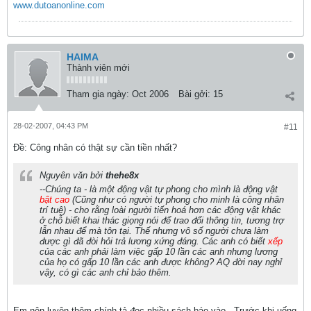
www.dutoanonline.com
HAIMA
Thành viên mới
Tham gia ngày:
Oct 2006
Bài gởi:
15
28-02-2007, 04:43 PM
#11
Ðề: Công nhân có thật sự cần tiền nhất?
Nguyên văn bởi
thehe8x
--Chúng ta - là một động vật tự phong cho mình là động vật
bật cao
(Cũng như có người tự phong cho minh là công nhân
trí tuệ) - cho rằng loài người tiến hoá hơn các động vật khác
ở chỗ biết khai thác giọng nói để trao đổi thông tin, tương trợ
lẫn nhau để mà tôn tại. Thế nhưng vô số người chưa làm
được gì đã đòi hỏi trả lương xứng đáng. Các anh có biết
xếp
của các anh phải làm việc gấp 10 lần các anh nhưng lương
của họ có gấp 10 lần các anh được không? AQ đời nay nghỉ
vậy, có gì các anh chỉ bảo thêm.
Em nên luyện thêm chính tả đọc nhiều sách báo vào - Trước khi uống