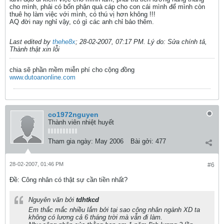
cho mình, phải có bổn phận quà cáp cho con cái mình để mình còn
thuê họ làm việc với mình, có thú vị hơn không !!!
AQ đời nay nghỉ vậy, có gì các anh chỉ bảo thêm.
Last edited by
thehe8x
;
28-02-2007, 07:17 PM
.
Lý do:
Sửa chính tả,
Thành thật xin lỗi
chia sẽ phần mềm miễn phí cho cộng đồng
www.dutoanonline.com
co1972nguyen
Thành viên nhiệt huyết
Tham gia ngày:
May 2006
Bài gởi:
477
28-02-2007, 01:46 PM
#6
Ðề: Công nhân có thật sự cần tiền nhất?
Nguyên văn bởi
tdhtkcd
Em thắc mắc nhiều lắm bởi tại sao công nhân ngành XD ta
không có lương cả 6 tháng trời mà vẫn đi làm.