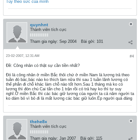
Tùy theo sức của mình
quynhnt
Thành viên tích cực
Tham gia ngày:
Sep 2004
Bài gởi:
101
23-02-2007, 12:31 AM
#4
Ðề: Công nhân có thật sự cần tiền nhất?
Đó là công nhân ở miền Bắc thôi chứ ở miền Nam là lương trả theo
tuần đó bác,bác nào ko thích làm nữa thì sau 1 tuần lãnh lương có
thể phắn đi chỗ khác làm chỗ nào tốt hơn.Sau 1 tháng mà ko có
lương thì đón chú Cai tẩn cho 1 trận rồi có trả hay ko thì tự suy
nghĩ.Ở miền Bắc thì các bác giữ lương của người ta cả năm người ta
ko dám bỏ vì bỏ đi là mất lương các bác giữ luôn.Ép người quá đáng
thehe8x
Thành viên tích cực
Tham gia ngày:
Jan 2007
Bài gởi:
115