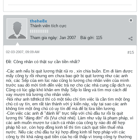
thehe8x
Thành viên tích cực
Tham gia ngày:
Jan 2007
Bài gởi:
115
02-03-2007, 09:09 AM
#15
Ðề: Công nhân có thật sự cần tiền nhất?
-Các anh nếu bị quịt lương thật rủi ro , xin chia buồn. Em đi làm được
mấy công ty rồi nhưng em chưa bao giờ bị quịt lương như các anh
nói, các Sếp của em lúc nào cũng lo lương cho nhân viên của mình
trước sau đó mới tính đến việc trả nợ cho các nhà cung cấp dịch vụ.
Cũng có lúc gặp khó khăn em thấy Sếp lo lắng và tìm mọi cách để
vay mượn trả lương cho nhân viên.
-Nói như anh tdhtkcd thì có một tiêu chí tìm việc là cần tìm một ông
chủ có uy tín, em rất tán thành với ý kiến này, vậy tại sao các anh
không tìm một ông chủ có uy tín để mà để bị lừa tiền lương.
-Còn việc các anh đi "đánh lẽ" trực tiếp với chủ đầu tư rồi bị quịt
lương thì "đáng đời" rồi (Vui chút nhé). Làm như vậy là phạm pháp, vì
các anh muốn mượn tư cách cá nhân của công ty nào đó để hợp
pháp hồ sơ, còn hợp đồng kinh tế thì tìm cách quịt tiền thuế nhà
nước. Nếu các chủ đầu tư ký hợp đồng kinh tế hợp pháp với các
công ty thì khả năng quịt tiền của họ rất thấp vì trong công ty thường