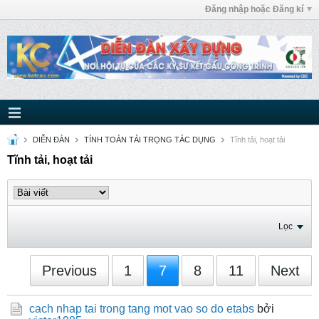
Đăng nhập hoặc Đăng kí
DIỄN ĐÀN
TÍNH TOÁN TẢI TRỌNG TÁC DỤNG
Tĩnh tải, hoạt tải
Tĩnh tải, hoạt tải
Lọc
Previous
1
7
8
11
Next
cach nhap tai trong tang mot vao so do etabs
bởi