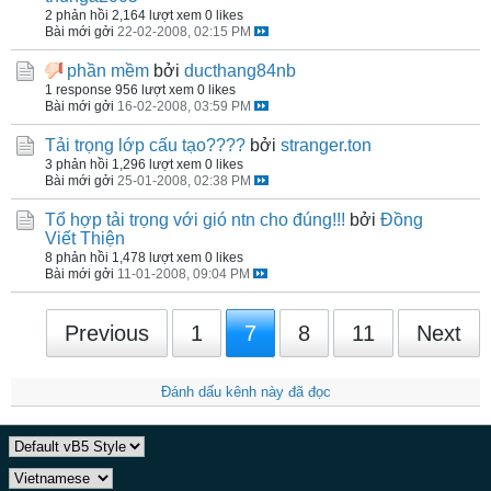
2 phản hồi
2,164 lượt xem
0 likes
Bài mới gởi
22-02-2008, 02:15 PM
phần mềm
bởi
ducthang84nb
1 response
956 lượt xem
0 likes
Bài mới gởi
16-02-2008, 03:59 PM
Tải trọng lớp cấu tạo????
bởi
stranger.ton
3 phản hồi
1,296 lượt xem
0 likes
Bài mới gởi
25-01-2008, 02:38 PM
Tổ hợp tải trọng với gió ntn cho đúng!!!
bởi
Đồng
Viết Thiện
8 phản hồi
1,478 lượt xem
0 likes
Bài mới gởi
11-01-2008, 09:04 PM
Previous
1
7
8
11
Next
Đánh dấu kênh này đã đọc