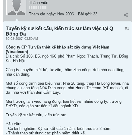
Thành viên
Tham gia ngày:
Nov 2006
Bài gởi:
33
Tuyển kỹ sư kết cấu, kiến trúc sư làm việc tại Q
#1
Đống Đa
30-03-2007, 03:50 AM
Công ty CP Tư vấn thiết kế khảo sát xây dựng Việt Nam
(Vinadecon)
Địa chỉ: Số 103, B5, ngõ 46C phố Phạm Ngọc Thạch, Trung Tự, Đống
Đa, Hà Nội.
Công ty chuyên thiết kế, tư vấn, thẩm định công trình nhà cao tầng,
nhà dân dụng.
Một số công trình tiêu biểu như: Nhà 28 tầng, tháp Hạ Long tower, nhà
chung cư cao tầng N04 Dịch vọng, nhà Hanoi Telecom (HT mobile), di
dời nhà với thần đèn Cẩm Luỹ...
Môi trường làm việc năng động, liên kết với nhiều công ty, trường
ĐHXD, các giáo sư tiến sĩ đầu ngành XD.
Tuyển kỹ sư kết cấu, kiến trúc sư.
Yêu cầu:
- Có kinh nghiệm: Kỹ sư kết cấu 1 năm, kiến trúc sư 2 năm.
- Thành thạo sử dụng các phần mềm thiết kế.