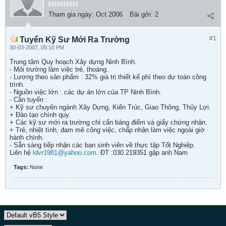
Tham gia ngày:
Oct 2006
Bài gởi:
2
#1
Tuyển Kỹ Sư Mới Ra Trường
30-03-2007, 05:10 PM
Trung tâm Quy hoạch Xây dựng Ninh Bình.
- Môi trường làm việc trẻ, thoáng.
- Lương theo sản phẩm : 32% giá trị thiết kế phí theo dự toán công
trình.
- Nguồn việc lớn : các dự án lớn của TP Ninh Bình.
- Cần tuyển :
+ Kỹ sư chuyên ngành Xây Dựng, Kiến Trúc, Giao Thông, Thủy Lợi.
+ Đào tạo chính quy.
+ Các kỹ sư mới ra trường chỉ cẩn bảng điểm và giấy chứng nhận.
+ Trẻ, nhiệt tình, đam mê công việc, chấp nhận làm việc ngoài giờ
hành chính.
- Sẵn sàng tiếp nhận các bạn sinh viên về thực tập Tốt Nghiệp.
Liên hệ
ldvr1981@yahoo.com
. ĐT :030.219351 gặp anh Nam
Tags:
None