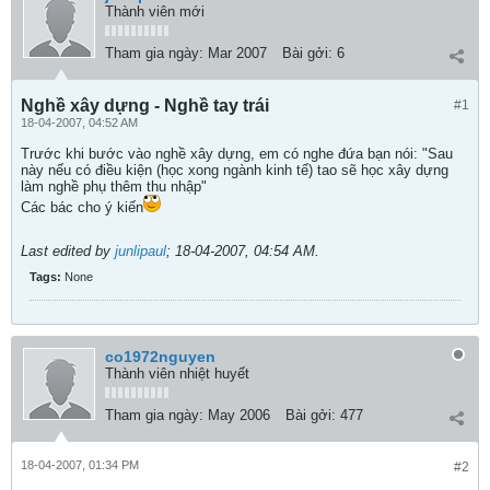
Thành viên mới
Tham gia ngày:
Mar 2007
Bài gởi:
6
Nghề xây dựng - Nghề tay trái
#1
18-04-2007, 04:52 AM
Trước khi bước vào nghề xây dựng, em có nghe đứa bạn nói: "Sau
này nếu có điều kiện (học xong ngành kinh tế) tao sẽ học xây dựng
làm nghề phụ thêm thu nhập"
Các bác cho ý kiến
Last edited by
junlipaul
;
18-04-2007, 04:54 AM
.
Tags:
None
co1972nguyen
Thành viên nhiệt huyết
Tham gia ngày:
May 2006
Bài gởi:
477
18-04-2007, 01:34 PM
#2