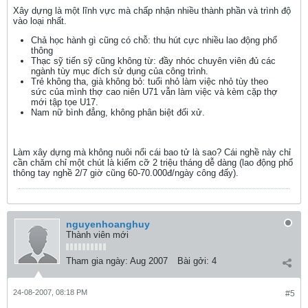
Xây dựng là một lĩnh vực mà chấp nhận nhiều thành phần và trình độ
vào loại nhất.
Chả học hành gì cũng có chỗ: thu hút cực nhiều lao động phổ
thông
Thạc sỹ tiến sỹ cũng không từ: đầy nhóc chuyên viên đủ các
ngành tùy mục đích sử dụng của công trình.
Trẻ không tha, già không bỏ: tuổi nhỏ làm việc nhỏ tùy theo
sức của mình thợ cao niên U71 vẫn làm việc và kèm cặp thợ
mới tập tọe U17.
Nam nữ bình đẳng, không phân biệt đối xử.
Làm xây dựng mà không nuôi nổi cái bao tử là sao? Cái nghề này chỉ
cần chăm chỉ một chút là kiếm cỡ 2 triệu tháng dễ dàng (lao động phổ
thông tay nghề 2/7 giờ cũng 60-70.000đ/ngày công đấy).
nguyenhoanghuy
Thành viên mới
Tham gia ngày:
Aug 2007
Bài gởi:
4
24-08-2007, 08:18 PM
#5