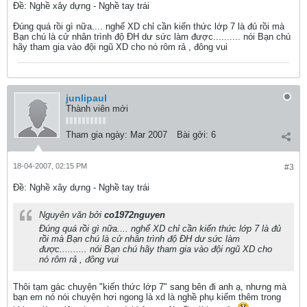
Ðề: Nghề xây dựng - Nghề tay trái
Đúng quá rồi gì nữa.... nghể XD chỉ cần kiến thức lớp 7 là đủ rồi mà
Bạn chú là cử nhân trình độ ĐH dư sức làm được.......... nói Bạn chú
hãy tham gia vào đội ngũ XD cho nó rôm rả , đông vui
junlipaul
Thành viên mới
Tham gia ngày:
Mar 2007
Bài gởi:
6
18-04-2007, 02:15 PM
#3
Ðề: Nghề xây dựng - Nghề tay trái
Nguyên văn bởi
co1972nguyen
Đúng quá rồi gì nữa.... nghể XD chỉ cần kiến thức lớp 7 là đủ
rồi mà Bạn chú là cử nhân trình độ ĐH dư sức làm
được.......... nói Bạn chú hãy tham gia vào đội ngũ XD cho
nó rôm rả , đông vui
Thôi tạm gác chuyện "kiến thức lớp 7" sang bên đi anh ạ, nhưng mà
bạn em nó nói chuyện hơi ngong là xd là nghề phụ kiếm thêm trong