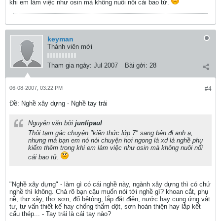
khi em làm việc như osin mà không nuôi nổi cái bao tử.
keyman
Thành viên mới
Tham gia ngày:
Jul 2007
Bài gởi:
28
06-08-2007, 03:22 PM
#4
Ðề: Nghề xây dựng - Nghề tay trái
Nguyên văn bởi
junlipaul
Thôi tạm gác chuyện "kiến thức lớp 7" sang bên đi anh ạ,
nhưng mà bạn em nó nói chuyện hơi ngong là xd là nghề phụ
kiếm thêm trong khi em làm việc như osin mà không nuôi nổi
cái bao tử.
"Nghề xây dựng" - làm gì có cái nghề này, ngành xây dựng thì có chứ
nghề thì không. Chả rõ bạn cậu muốn nói tới nghề gì? khoan cắt, phụ
nề, thợ xây, thợ sơn, đổ bêtông, lắp đặt điện, nước hay cung ứng vật
tư, tư vấn thiết kế hay chống thấm dột, sơn hoàn thiện hay lắp kết
cấu thép... - Tay trái là cái tay nào?