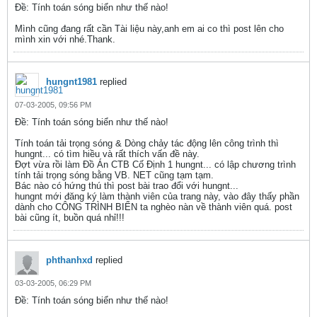
Ðề: Tính toán sóng biển như thế nào!
Mình cũng đang rất cần Tài liệu này,anh em ai co thì post lên cho
mình xin với nhé.Thank.
hungnt1981
replied
07-03-2005, 09:56 PM
Ðề: Tính toán sóng biển như thế nào!
Tính toán tải trọng sóng & Dòng chảy tác động lên công trình thì
hungnt... có tìm hiều và rất thích vấn đề này.
Đợt vừa rồi làm Đồ Án CTB Cố Định 1 hungnt... có lập chương trình
tính tải trọng sóng bằng VB. NET cũng tạm tạm.
Bác nào có hứng thú thì post bài trao đổi với hungnt...
hungnt mới đăng ký làm thành viên của trang này, vào đây thấy phần
dành cho CÔNG TRÌNH BIỂN ta nghèo nàn về thành viên quá. post
bài cũng ít, buồn quá nhỉ!!!
phthanhxd
replied
03-03-2005, 06:29 PM
Ðề: Tính toán sóng biển như thế nào!