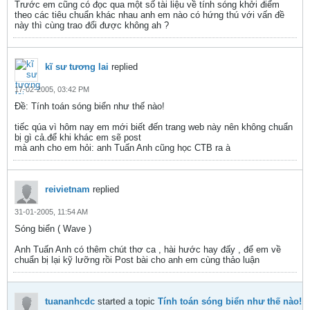
Trước em cũng có đọc qua một số tài liệu về tính sóng khởi điểm
theo các tiêu chuẩn khác nhau anh em nào có hứng thú với vấn đề
này thì cùng trao đổi được không ah ?
kĩ sư tương lai
replied
17-02-2005, 03:42 PM
Ðề: Tính toán sóng biển như thế nào!
tiếc qúa vì hôm nay em mới biết đến trang web này nên không chuẩn
bị gì cả.để khi khác em sẽ post
mà anh cho em hỏi: anh Tuấn Anh cũng học CTB ra à
reivietnam
replied
31-01-2005, 11:54 AM
Sóng biển ( Wave )
Anh Tuấn Anh có thêm chút thơ ca , hài hước hay đấy , để em về
chuẩn bị lại kỹ lưỡng rồi Post bài cho anh em cùng thảo luận
tuananhcdc
started a topic
Tính toán sóng biển như thế nào!