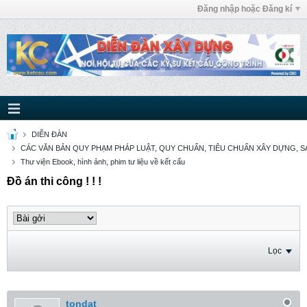
Đăng nhập hoặc Đăng kí
DIỄN ĐÀN
CÁC VĂN BẢN QUY PHẠM PHÁP LUẬT, QUY CHUẨN, TIÊU CHUẨN XÂY DỰNG, SÁ
Thư viện Ebook, hình ảnh, phim tư liệu về kết cấu
Đồ án thi công ! ! !
Lọc
tondat