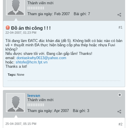
Thành viên mới
Tham gia ngày:
Feb 2007
Bài gởi:
7
#1
Đồ án thi công ! ! !
22-04-2007, 01:23 PM
Tôi đang làm ĐATC đúc khán đài (đề 5). Không biết có bác nào có bản
vẽ + thuyết minh ĐA thực hiện bằng cốp pha thép hoặc nhựa Fuvi
không?
Nếu được share tôi với. Đang cần gấp lắm! Thanks!
email:
dontaskwhy0613@yahoo.com
hoặc:
shtofe@hcm.fpt.vn
Thanks a lot!
Tags:
None
leevan
Thành viên mới
Tham gia ngày:
Apr 2007
Bài gởi:
3
25-04-2007, 05:15 PM
#2