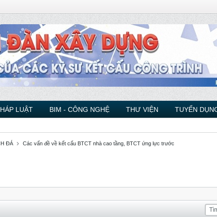
PHÁP LUẬT
BIM - CÔNG NGHỆ
THƯ VIỆN
TUYỂN DỤNG
CH ĐÁ
Các vấn đề về kết cấu BTCT nhà cao tầng, BTCT ứng lực trước