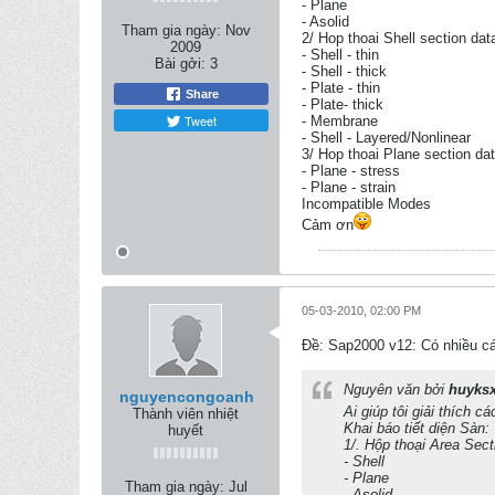
- Plane
- Asolid
Tham gia ngày:
Nov
2/ Hop thoai Shell section dat
2009
- Shell - thin
Bài gởi:
3
- Shell - thick
- Plate - thin
Share
- Plate- thick
Tweet
- Membrane
- Shell - Layered/Nonlinear
3/ Hop thoai Plane section dat
- Plane - stress
- Plane - strain
Incompatible Modes
Cảm ơn
05-03-2010, 02:00 PM
Ðề: Sap2000 v12: Có nhiều cá
Nguyên văn bởi
huyks
nguyencongoanh
Ai giúp tôi giải thích 
Thành viên nhiệt
Khai báo tiết diện Sàn:
huyết
1/. Hộp thoại Area Sect
- Shell
- Plane
Tham gia ngày:
Jul
- Asolid