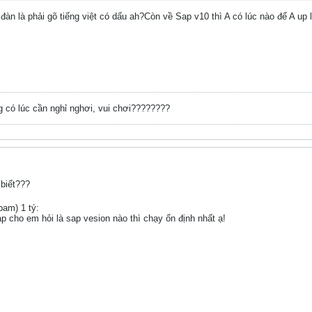
đàn là phải gõ tiếng việt có dấu ah?Còn về Sap v10 thì A có lúc nào để A up 
 có lúc cần nghỉ nghơi, vui chơi????????
biết???
am) 1 tý:
p cho em hỏi là sap vesion nào thì chạy ổn định nhất ạ!