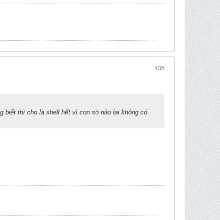
#35
 biết thì cho là shell hết vì con sò nào lại không có