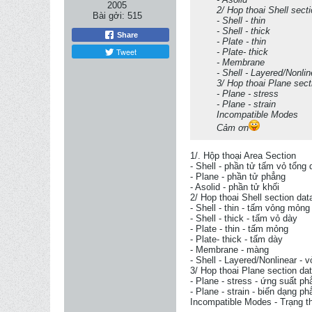
2005
2/ Hop thoai Shell secti
Bài gởi:
515
- Shell - thin
- Shell - thick
Share
- Plate - thin
Tweet
- Plate- thick
- Membrane
- Shell - Layered/Nonlin
3/ Hop thoai Plane sect
- Plane - stress
- Plane - strain
Incompatible Modes
Cảm ơn
1/. Hộp thoại Area Section
- Shell - phần tử tấm vỏ tổng 
- Plane - phần tử phẳng
- Asolid - phần tử khối
2/ Hop thoai Shell section dat
- Shell - thin - tấm vỏng mỏng
- Shell - thick - tấm vỏ dày
- Plate - thin - tấm mỏng
- Plate- thick - tấm dày
- Membrane - màng
- Shell - Layered/Nonlinear - 
3/ Hop thoai Plane section dat
- Plane - stress - ứng suất ph
- Plane - strain - biến dạng p
Incompatible Modes - Trạng t