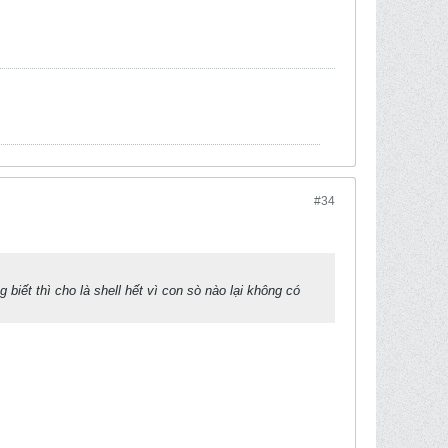
#34
 biết thì cho là shell hết vì con sò nào lại không có