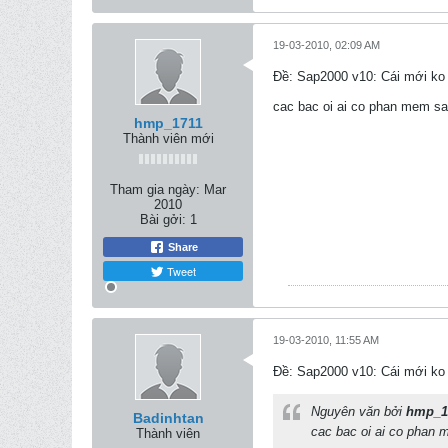
19-03-2010, 02:09 AM
Ðề: Sap2000 v10: Cái mới ko 
cac bac oi ai co phan mem s
hmp_1711
Thành viên mới
Tham gia ngày:
Mar
2010
Bài gởi:
1
Share
Tweet
19-03-2010, 11:55 AM
Ðề: Sap2000 v10: Cái mới ko 
Nguyên văn bởi
hmp_1
Badinhtan
cac bac oi ai co phan
Thành viên