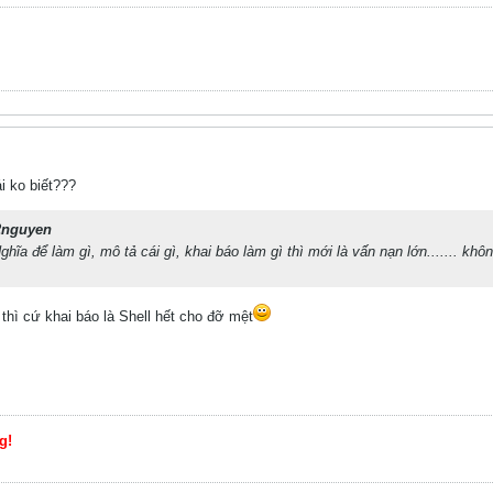
i ko biết???
2nguyen
ĩa để làm gì, mô tả cái gì, khai báo làm gì thì mới là vấn nạn lớn....... không
thì cứ khai báo là Shell hết cho đỡ mệt
g!