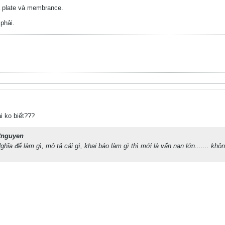
a plate và membrance.
phải.
i ko biết???
2nguyen
ĩa để làm gì, mô tả cái gì, khai báo làm gì thì mới là vấn nạn lớn....... không