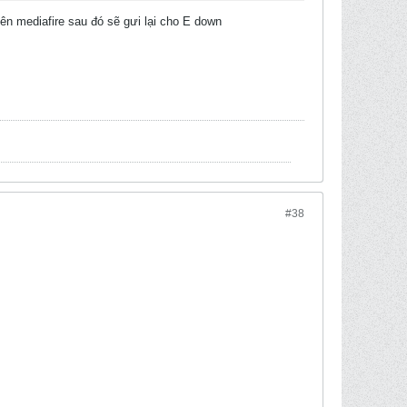
lên mediafire sau đó sẽ gưi lại cho E down
#38