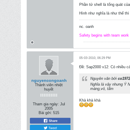
Phần tử shell là tổng quát củ
Hình như nghĩa là như thế thì 
nc. oanh
Safety begins with team work
05-03-2010, 06:29 PM
Ðề: Sap2000 v12: Có nhiều cá
Nguyên văn bởi
co197
nguyencongoanh
Nghĩa là vậy nhưng Ý Ngh
Thành viên nhiệt
màng,vỏ, tấm
huyết
Khà khà khà
Tham gia ngày:
Jul
2005
Bài gởi:
515
Share
Tweet