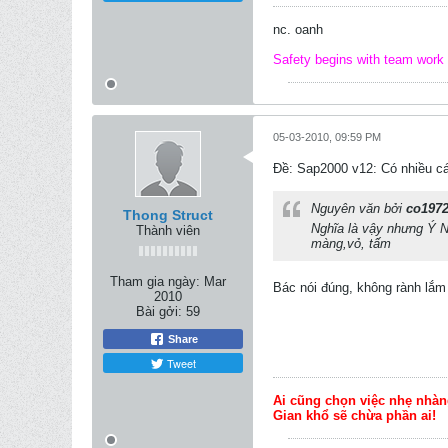
nc. oanh
Safety begins with team work
05-03-2010, 09:59 PM
Ðề: Sap2000 v12: Có nhiều cá
Nguyên văn bởi
co197
Thong Struct
Nghĩa là vậy nhưng Ý Ngh
Thành viên
màng,vỏ, tấm
Tham gia ngày:
Mar
Bác nói đúng, không rành lắm 
2010
Bài gởi:
59
Share
Tweet
Ai cũng chọn việc nhẹ nhàn
Gian khổ sẽ chừa phần ai!