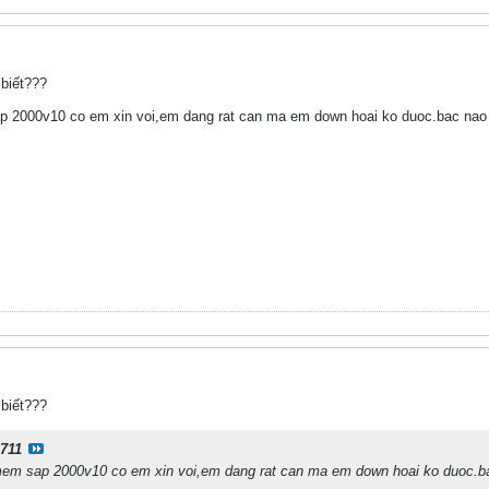
biết???
ap 2000v10 co em xin voi,em dang rat can ma em down hoai ko duoc.bac nao
biết???
711
 mem sap 2000v10 co em xin voi,em dang rat can ma em down hoai ko duoc.b