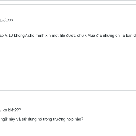
biết???
* Sap V.10 không?,cho mình xin một file được chứ?.Mua đĩa nhưng chỉ là bản 
i ko biết???
uật ngữ này và sử dụng nó trong trường hợp nào?