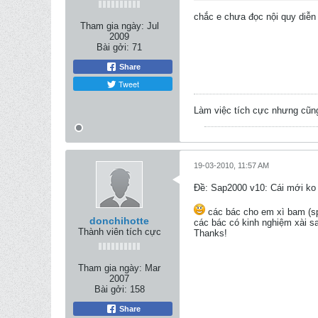
chắc e chưa đọc nội quy diễn 
Tham gia ngày:
Jul
2009
Bài gởi:
71
Share
Tweet
Làm việc tích cực nhưng cũng
19-03-2010, 11:57 AM
Ðề: Sap2000 v10: Cái mới ko 
các bác cho em xì bam (sp
donchihotte
các bác có kinh nghiệm xài sa
Thành viên tích cực
Thanks!
Tham gia ngày:
Mar
2007
Bài gởi:
158
Share