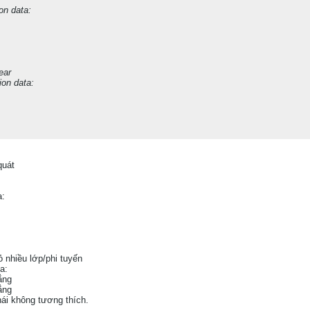
on data:
ear
ion data:
quát
a:
vỏ nhiều lớp/phi tuyến
a:
ẳng
hẳng
hái không tương thích.