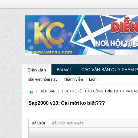
Bài viết
CÁC VĂN BẢN QUY PHẠM 
Diễn đàn
Bài viết hôm nay
Thành viên
Lịch
DIỄN ĐÀN
THIẾT KẾ KẾT CẤU CÔNG TRÌNH BTCT VÀ GẠ
Sap2000 v10: Cái mới ko biết???
BÀI GỞI
BÀI VIẾT MỚI NHẤT