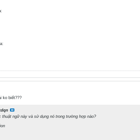
a:
a:
i ko biết???
xdqn
các thuật ngữ này và sử dụng nó trong trường hợp nào?
ion