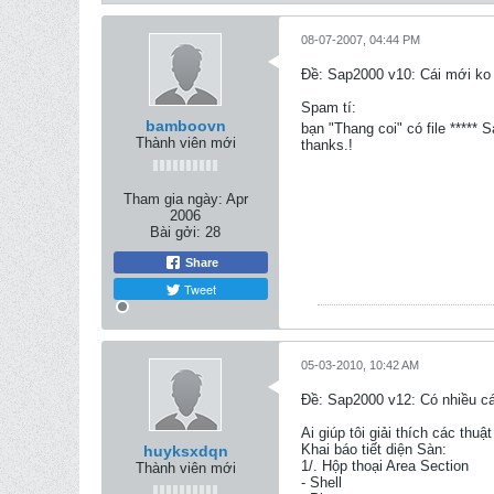
08-07-2007, 04:44 PM
Ðề: Sap2000 v10: Cái mới ko 
Spam tí:
bamboovn
bạn "Thang coi" có file ****
Thành viên mới
thanks.!
Tham gia ngày:
Apr
2006
Bài gởi:
28
Share
Tweet
05-03-2010, 10:42 AM
Ðề: Sap2000 v12: Có nhiều cá
Ai giúp tôi giải thích các th
Khai báo tiết diện Sàn:
huyksxdqn
1/. Hộp thoại Area Section
Thành viên mới
- Shell