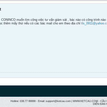
t
CONINCO muốn tìm công việc tư vấn giám sát , bác nào có công trình nào nh
 học thêm mấy thứ nếu có các bác mail cho em theo địa chỉ
tls_0911@yahoo.
Hotline: 038.77 88888 - Email: support@ketcau.com | WWW.KETCAU.COM - 
DIỄN ĐÀN h