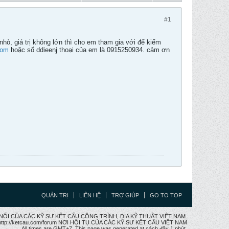
#1
ỏ, giá trị không lớn thì cho em tham gia với để kiếm
com
hoặc số ddieenj thoại của em là 0915250934. cảm ơn
QUẢN TRỊ
LIÊN HỆ
TRỢ GIÚP
GO TO TOP
CẦU NỐI CỦA CÁC KỸ SƯ KẾT CẤU CÔNG TRÌNH, ĐỊA KỸ THUẬT VIỆT NAM.
ttp://ketcau.com/forum NƠI HỘI TỤ CỦA CÁC KỸ SƯ KẾT CÂU VIỆT NAM
All times are GMT+7. This page was generated at cách đây 1 phút.