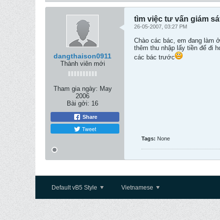
tìm việc tư vấn giám sá
26-05-2007, 03:27 PM
Chào các bác, em đang làm ở 
thêm thu nhập lấy tiền để đi
dangthaison0911
các bác trước
Thành viên mới
Tham gia ngày:
May
2006
Bài gởi:
16
Share
Tweet
Tags:
None
Default vB5 Style
Vietnamese