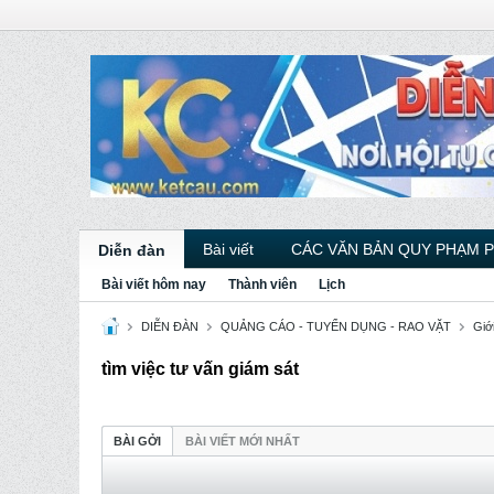
Bài viết
CÁC VĂN BẢN QUY PHẠM 
Diễn đàn
Bài viết hôm nay
Thành viên
Lịch
DIỄN ĐÀN
QUẢNG CÁO - TUYỂN DỤNG - RAO VẶT
Giới
tìm việc tư vấn giám sát
BÀI GỞI
BÀI VIẾT MỚI NHẤT