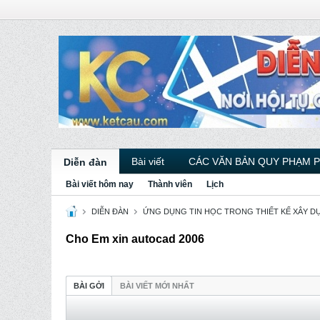
Bài viết
CÁC VĂN BẢN QUY PHẠM 
Diễn đàn
Bài viết hôm nay
Thành viên
Lịch
DIỄN ĐÀN
ỨNG DỤNG TIN HỌC TRONG THIẾT KẾ XÂY D
Cho Em xin autocad 2006
BÀI GỞI
BÀI VIẾT MỚI NHẤT