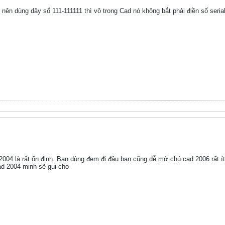
 nên dùng dãy số 111-111111 thì vô trong Cad nó không bắt phải điền số serial
004 là rất ổn định. Ban dùng đem đi đâu bạn cũng dễ mở chú cad 2006 rất ít
cad 2004 minh sẽ gui cho