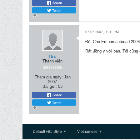
Share
Tweet
07-07-2007, 05:11 PM
Ðề: Cho Em xin autocad 2006
Rất đồng ý với bạn. Tôi cũng
fbs
Thành viên
Tham gia ngày:
Jan
2007
Bài gởi:
53
Share
Tweet
Default vB5 Style
Vietnamese