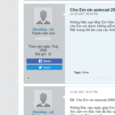
Cho Em xin autocad 2
10-06-2007, 08:59 PM
Không hiểu sao Máy Em hôm q
cho Em xin được không ạ!Em m
khoidau_xd
Rất mong hồi âm của các Anh
Thành viên mới
Tham gia ngày:
Aug
2006
Bài gởi:
11
Share
Tweet
Tags:
None
11-06-2007, 05:47 PM
Ðề: Cho Em xin autocad 2006
Không Bác nào reply giúp Em
Xin cảm ơn Bác nào đã đọc qu
khoidau_xd