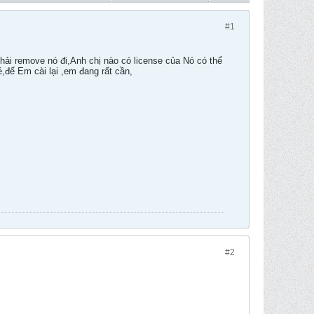
#1
hải remove nó đi,Anh chị nào có license của Nó có thể
để Em cài lại ,em đang rất cần,
#2