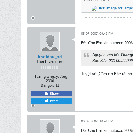
05-07-2007, 09:41 PM
Ðề: Cho Em xin autocad 2006
Nguyên văn bởi
Thang
khoidau_xd
Bạn điền 000-99999999 
Thành viên mới
Tuyệt vời,Cảm ơn Bác rất nhi
Tham gia ngày:
Aug
2006
Bài gởi:
11
Share
Tweet
06-07-2007, 10:41 PM
Ðề: Cho Em xin autocad 2006