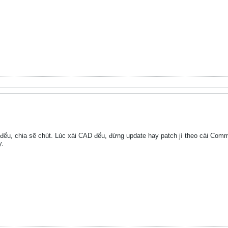
đểu, chia sẽ chút. Lúc xài CAD đểu, đừng update hay patch jì theo cái Comm
y.