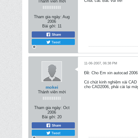
Chúc các Bác vui vẻ!
Thành viên mới
Tham gia ngày:
Aug
2006
Bài gởi:
11
Share
Tweet
11-06-2007, 06:38 PM
Ðề: Cho Em xin autocad 2006
Có chút kinh nghiệm xài CAD 
cho CAD2006, phải cài lại má
mokei
Thành viên mới
Tham gia ngày:
Oct
2006
Bài gởi:
20
Share
Tweet