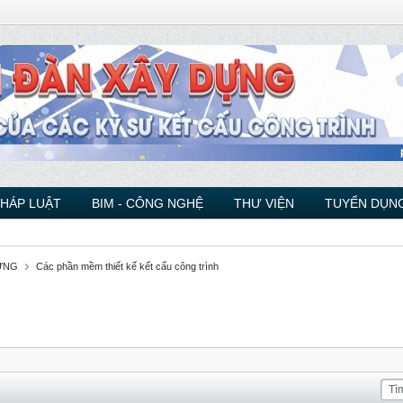
PHÁP LUẬT
BIM - CÔNG NGHỆ
THƯ VIỆN
TUYỂN DỤNG
ỰNG
Các phần mềm thiết kế kết cấu công trình