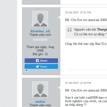
26-06-2007, 07:51 PM
Ðề: Cho Em xin autocad 2006
Nguyên văn bởi
Thang
khoidau_xd
Có có file tìm tự động *
Thành viên mới
Chạy Nó thế nào vậy Bác?Có 
Tham gia ngày:
Aug
2006
Bài gởi:
11
Share
Tweet
27-06-2007, 12:18 PM
Ðề: Cho Em xin autocad 2006
Sao k xài luôn cad2008 bạn ơ
Kinh nghiệm của mình, và của
mokei
lại thấy đúng !?
Thành viên mới