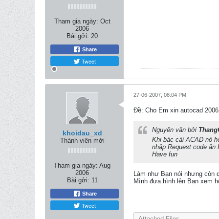
Tham gia ngày:
Oct
2006
Bài gởi:
20
Share
Tweet
27-06-2007, 08:04 PM
Ðề: Cho Em xin autocad 2006
Nguyên văn bởi
Thang
khoidau_xd
Khi bác cài ACAD nó hỏ
Thành viên mới
nhập Request code ấn P
Have fun
Tham gia ngày:
Aug
2006
Làm như Bạn nói nhưng còn dòn
Bài gởi:
11
Mình đưa hình lên Bạn xem h
Share
Tweet
Attached Files