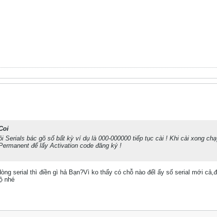
Coi
i Serials bác gõ số bất kỳ ví dụ là 000-000000 tiếp tục cài ! Khi cài xong c
ermanent để lấy Activation code đăng ký !
g serial thì điền gì hả Bạn?Vì ko thấy có chỗ nào đểl ấy số serial mới cả,đ
ộ nhé