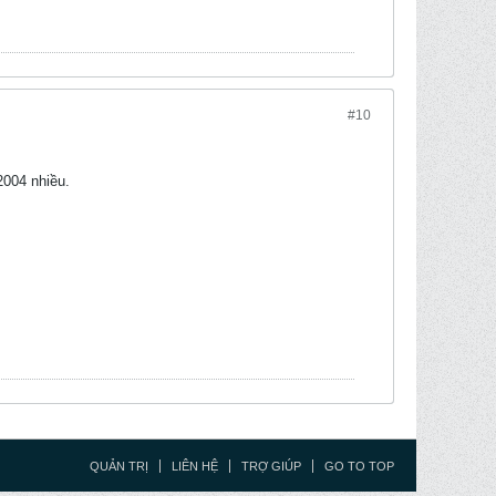
#10
2004 nhiều.
QUẢN TRỊ
LIÊN HỆ
TRỢ GIÚP
GO TO TOP