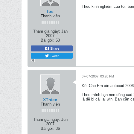
Theo kinh nghiệm của tôi, bạn
fbs
Thành viên
Tham gia ngày:
Jan
2007
Bài gởi:
53
Share
Tweet
07-07-2007, 03:20 PM
Ðề: Cho Em xin autocad 2006
Theo mình bạn nen dùng cad 2
là dễ bị cài lại win. Bạn cần 
XThien
Thành viên
Tham gia ngày:
Jun
2007
Bài gởi:
36