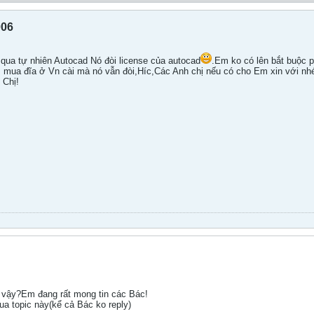
006
ua tự nhiên Autocad Nó đòi license của autocad
.Em ko có lên bắt buộc p
ua đĩa ở Vn cài mà nó vẫn đòi,Híc,Các Anh chị nếu có cho Em xin với nhé,
 Chị!
 vậy?Em đang rất mong tin các Bác!
a topic này(kể cả Bác ko reply)