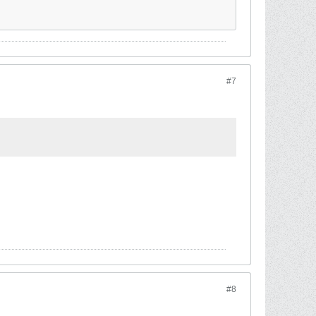
#7
#8