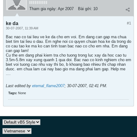
Tham gia ngày:
Apr 2007
Bài gởi:
10
ke da
#1
30-07-2007, 11:39 AM
Bac nao co tai lieu ve ke da cho em voi. Em dang can gap ma chua
biet tim tai lieu o dau. Em nghe noi co quyen chuan hoa ke da trong do
co cau tao ke ma ko can tinh toan bac nao co cho em nha. Em dang
can gap lam!
Cu the em dang phai kiem tra cho tuong trong luc xay da hoc cao tu
3.5m-5.8m xay xung quanh 1 qua doi. Bac nao co kinh nghiem cho em
biet voi tuong cao nhu vay thi bo, b khoang bao nhieu thi chap nhan
duoc. em chua lam cai nay bao gio ma dang phai lam gap. Help me
....
Last edited by
eternal_flame2007
;
30-07-2007, 02:41 PM
.
Tags:
None