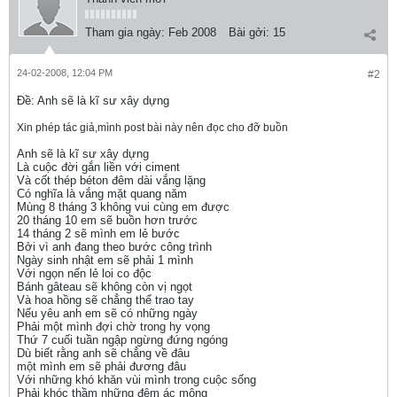
Tham gia ngày:
Feb 2008
Bài gởi:
15
24-02-2008, 12:04 PM
#2
Ðề: Anh sẽ là kĩ sư xây dựng
Xin phép tác giả,mình post bài này nên đọc cho đỡ buồn
Anh sẽ là kĩ sư xây dựng
Là cuộc đời gắn liền với ciment
Và cốt thép béton đêm dài vắng lặng
Có nghĩa là vắng mặt quang năm
Mùng 8 tháng 3 không vui cùng em được
20 tháng 10 em sẽ buồn hơn trước
14 tháng 2 sẽ mình em lẻ bước
Bởi vì anh đang theo bước công trình
Ngày sinh nhật em sẽ phải 1 mình
Với ngọn nến lẻ loi co độc
Bánh gâteau sẽ không còn vị ngọt
Và hoa hồng sẽ chẳng thể trao tay
Nếu yêu anh em sẽ có những ngày
Phải một mình đợi chờ trong hy vọng
Thứ 7 cuối tuần ngập ngừng đứng ngóng
Dù biết rằng anh sẽ chẳng về đâu
một mình em sẽ phải đương đâu
Với những khó khăn vùi mình trong cuộc sống
Phải khóc thầm những đêm ác mộng