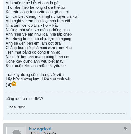
Anh mộc mạc bởi vì anh là gỗ
Thời đại thép bê tông chưa thể bỏ
Kết cấu công trình vẫn cần gỗ em ơi
Em có biết không ,khi nghĩ chuyện xa xôi
Anh nghĩ về em như loại nhà trên cột
Nhà tấm lớn có Đia - Fơ - Rắc
Những mái vòm vỏ mỏng không gian
Anh nhgĩ về em như loại nhà lắp ghép
Em đừng lo nếu có chịu lực xô ngang
Anh sẽ đến bên em làm cột tựa
Chẳng bao giờ phá hoại được em đâu
Trên mặt bằng có công trình đó
Như trái tim anh mang bóng hình em
Nghề xây dựng anh yêu biết mấy
Suốt cuộc đời anh mãi mãi yêu em
Trai xây dựng sống trong vôi vữa
Lấy bức tường làm điểm tựa tình yêu
(st)
uống ice-tea, đi BMW
Tags:
None
huongthxd
Thành viên mới