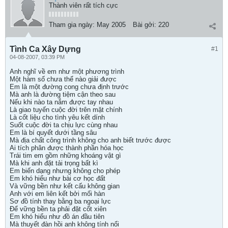
Thành viên rất tích cực
Tham gia ngày:
May 2005
Bài gởi:
220
Tình Ca Xây Dựng
#1
04-08-2007, 03:39 PM
Anh nghĩ về em như một phương trình
Một hàm số chưa thể nào giải được
Em là một đường cong chưa định trước
Mà anh là đường tiệm cận theo sau
Nếu khi nào ta nắm được tay nhau
Là giao tuyến cuộc đời trên mặt chính
Là cốt liệu cho tình yêu kết dính
Suốt cuộc đời ta chịu lực cùng nhau
Em là bí quyết dưới tầng sâu
Mà địa chất công trình không cho anh biết trước được
Ai tích phân được thành phần hóa học
Trái tim em gồm những khoáng vật gì
Mà khi anh đặt tải trọng bất kì
Em biến dạng nhưng không cho phép
Em khó hiểu như bài cơ học đất
Và vững bền như kết cấu không gian
Anh với em liên kết bởi mối hàn
Sơ đồ tính thay bằng ba ngoại lực
Để vững bền ta phải đặt cốt xiên
Em khó hiểu như đồ án đầu tiên
Mà thuyết đàn hồi anh không tính nổi