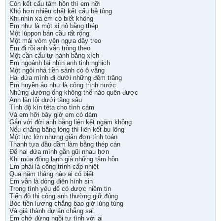
Còn kết cấu tâm hồn thì em hỡi
Khó hơn nhiều chất kết cấu bê tông
Khi nhìn xa em có biết không
Em như là một xi nô bằng thép
Một lúppon bán cầu rất rộng
Một mái vòm yên ngựa dây treo
Em đi rồi anh vẫn trông theo
Một cần cẩu tự hành bằng xích
Em ngoảnh lại nhìn anh tinh nghịch
Một ngôi nhà tiền sảnh có ô văng
Hai đứa mình đi dưới những đêm trăng
Em huyền ảo như là công trình nước
Những đường ống không thể nào quên được
Anh lặn lội dưới tầng sâu
Tính độ kín têta cho tình cảm
Và em hỡi bây giờ em có dám
Gắn với đời anh bằng liên kết ngàm không
Nếu chẳng bằng lòng thì liên kết bu lông
Một lực lớn nhưng giản đơn tính toán
Thanh tựa đầu dầm làm bằng thép cán
Để hai đứa mình gần gũi nhau hơn
Khi mùa đông lạnh giá những tâm hồn
Em phải là công trình cấp nhiệt
Qua năm tháng nào ai có biết
Em vẫn là dòng điện hình sin
Trong tình yêu để có được niềm tin
Tiến độ thi công anh thường giữ đúng
Bóc tiền lương chẳng bao giờ lúng túng
Và giá thành dự án chẳng sai
Em chớ đừng ngồi tự tình với ai