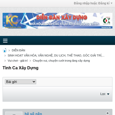
Đăng nhập hoặc Đăng kí
DIỄN ĐÀN
SINH HOẠT VĂN HÓA, VĂN NGHỆ, DU LỊCH, THỂ THAO, GÓC GIẢI TRÍ,...
Vui chơi - giải trí
Chuyện vui, chuyện cười trong làng xây dựng
Tình Ca Xây Dựng
Lọc
hệ số nền