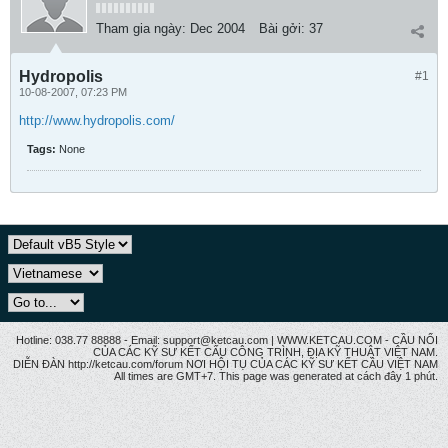
Tham gia ngày:
Dec 2004
Bài gởi:
37
Hydropolis
#1
10-08-2007, 07:23 PM
http://www.hydropolis.com/
Tags:
None
Hotline: 038.77 88888 - Email: support@ketcau.com | WWW.KETCAU.COM - CẦU NỐI
CỦA CÁC KỸ SƯ KẾT CẤU CÔNG TRÌNH, ĐỊA KỸ THUẬT VIỆT NAM.
DIỄN ĐÀN http://ketcau.com/forum NƠI HỘI TỤ CỦA CÁC KỸ SƯ KẾT CÂU VIỆT NAM
All times are GMT+7. This page was generated at cách đây 1 phút.