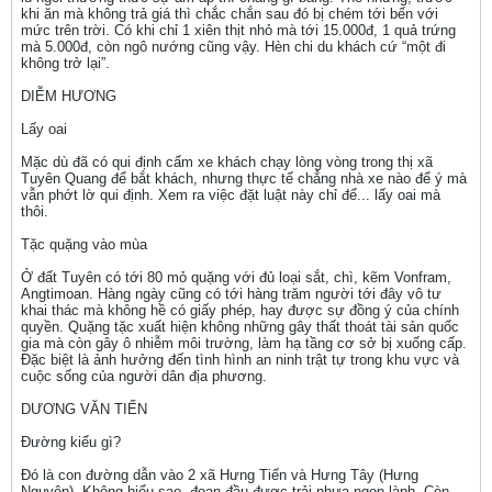
khi ăn mà không trả giá thì chắc chắn sau đó bị chém tới bến với
mức trên trời. Có khi chỉ 1 xiên thịt nhỏ mà tới 15.000đ, 1 quả trứng
mà 5.000đ, còn ngô nướng cũng vậy. Hèn chi du khách cứ “một đi
không trở lại”.
DIỄM HƯƠNG
Lấy oai
Mặc dù đã có qui định cấm xe khách chạy lòng vòng trong thị xã
Tuyên Quang để bắt khách, nhưng thực tế chẳng nhà xe nào để ý mà
vẫn phớt lờ qui định. Xem ra việc đặt luật này chỉ để... lấy oai mà
thôi.
Tặc quặng vào mùa
Ở đất Tuyên có tới 80 mỏ quặng với đủ loại sắt, chì, kẽm Vonfram,
Angtimoan. Hàng ngày cũng có tới hàng trăm người tới đây vô tư
khai thác mà không hề có giấy phép, hay được sự đồng ý của chính
quyền. Quặng tặc xuất hiện không những gây thất thoát tài sản quốc
gia mà còn gây ô nhiễm môi trường, làm hạ tầng cơ sở bị xuống cấp.
Đặc biệt là ảnh hưởng đến tình hình an ninh trật tự trong khu vực và
cuộc sống của người dân địa phương.
DƯƠNG VĂN TIẾN
Đường kiểu gì?
Đó là con đường dẫn vào 2 xã Hưng Tiến và Hưng Tây (Hưng
Nguyên). Không hiểu sao, đoạn đầu được trải nhựa ngon lành. Còn