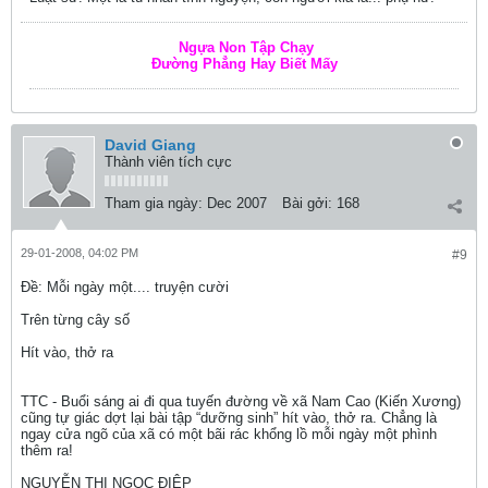
Ngựa Non Tập Chạy
Đường Phẳng Hay Biết Mấy
David Giang
Thành viên tích cực
Tham gia ngày:
Dec 2007
Bài gởi:
168
29-01-2008, 04:02 PM
#9
Ðề: Mỗi ngày một.... truyện cười
Trên từng cây số
Hít vào, thở ra
TTC - Buổi sáng ai đi qua tuyến đường về xã Nam Cao (Kiến Xương)
cũng tự giác dợt lại bài tập “dưỡng sinh” hít vào, thở ra. Chẳng là
ngay cửa ngõ của xã có một bãi rác khổng lồ mỗi ngày một phình
thêm ra!
NGUYỄN THỊ NGỌC ĐIỆP