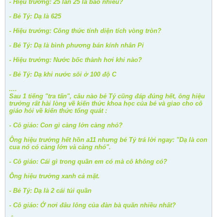
- Hiệu trưởng: 25 lần 25 là bao nhiêu?
- Bé Tý: Dạ là 625
- Hiệu trưởng: Công thức tính diện tích vòng tròn?
- Bé Tý: Dạ là bình phương bán kính nhân Pi
- Hiệu trưởng: Nước bốc thành hơi khi nào?
- Bé Tý: Dạ khi nước sôi ở 100 độ C
....
Sau 1 tiếng "tra tấn", câu nào bé Tý cũng đáp đúng hết, ông hiệu
trưởng rất hài lòng về kiến thức khoa học của bé và giao cho cô
giáo hỏi về kiến thức tổng quát :
- Cô giáo: Con gì càng lớn càng nhỏ?
Ông hiệu trưởng hết hồn a11 nhưng bé Tý trả lời ngay: "Dạ là con
cua nó có càng lớn và càng nhỏ".
- Cô giáo: Cái gì trong quần em có mà cô không có?
Ông hiệu trưởng xanh cả mặt.
- Bé Tý: Dạ là 2 cái túi quần
- Cô giáo: Ở nơi đâu lông của đàn bà quăn nhiều nhất?