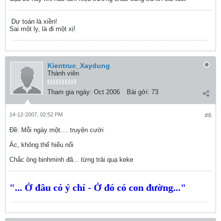
Dự toán là xiền!
Sai một ly, là đi một xị!
Kientruc_Xaydung
Thành viên
Tham gia ngày:
Oct 2006
Bài gởi:
73
14-12-2007, 02:52 PM
#6
Ðề: Mỗi ngày một.... truyện cười
Ác, không thể hiểu nổi
Chắc ông binhminh đã... từng trải quạ keke
"... Ở đâu có ý chí - Ở đó có con đường..."