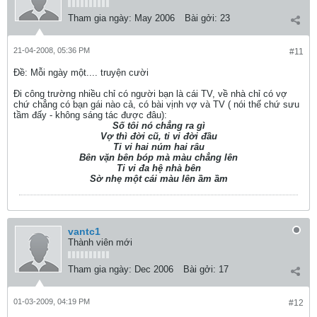
Tham gia ngày:
May 2006
Bài gởi:
23
21-04-2008, 05:36 PM
#11
Ðề: Mỗi ngày một.... truyện cười
Đi công trường nhiều chỉ có người bạn là cái TV, về nhà chỉ có vợ
chứ chẳng có bạn gái nào cả, có bài vịnh vợ và TV ( nói thế chứ sưu
tầm đấy - không sáng tác được đâu):
Số tôi nó chẳng ra gì
Vợ thì đời cũ, ti vi đời đầu
Ti vi hai núm hai râu
Bên vặn bên bóp mà màu chẳng lên
Ti vi đa hệ nhà bên
Sờ nhẹ một cái màu lên ầm ầm
vantc1
Thành viên mới
Tham gia ngày:
Dec 2006
Bài gởi:
17
01-03-2009, 04:19 PM
#12