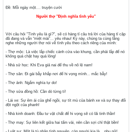
Ðề: Mỗi ngày một.... truyện cười
Người thợ "Định nghĩa tình yêu"
Với câu hỏi "Tình yêu là gì?", sẽ có hàng tỉ câu trả lời của hàng tỉ cặp
đã đang và vẫn “miệt mài”... yêu nhau! Kỳ này, chúng ta cùng lắng
nghe những người thợ nói về tình yêu theo cách riêng của mình:
- Thợ mộc: Là việc lắp chiếc cánh cửa vào khung, cần phải lắp để nó
không quá chặt hay quá lỏng!
- Nhà sử học: Khi Eva giả nai để thu về nô lệ nam!
- Thợ săn: Đi gài bẫy khắp nơi để hi vọng mình... mắc bẫy!
- Thợ ảnh: Ngắm nghía tự do!
- Thợ sửa đồng hồ: Cần dò từng tí!
- Lái xe: Sự êm ái của ghế ngồi, sự tít mù của bánh xe và sự thay đổi
đột ngột của phanh!
- Nhà kinh doanh: Đầu tư vật chất để hi vọng sẽ có lãi tinh thần!
- Thợ may: Sự liên kết giữa hai tấm vải, nên cần sợi chỉ thật bền!
- Luật sư: Một là tù nhân tình nguyện, còn người kia là... phụ nữ!