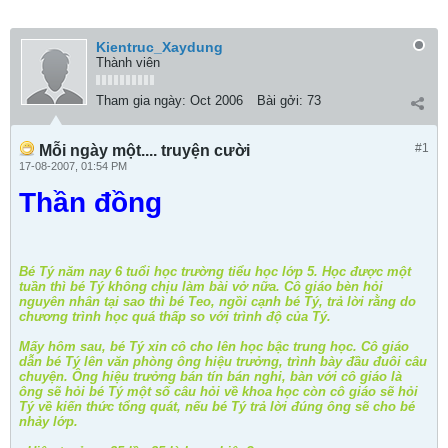
Kientruc_Xaydung
Thành viên
Tham gia ngày:
Oct 2006
Bài gởi:
73
#1
Mỗi ngày một.... truyện cười
17-08-2007, 01:54 PM
Thần đồng
Bé Tý năm nay 6 tuổi học trường tiểu học lớp 5. Học được một
tuần thì bé Tý không chịu làm bài vở nữa. Cô giáo bèn hỏi
nguyên nhân tại sao thì bé Teo, ngồi cạnh bé Tý, trả lời rằng do
chương trình học quá thấp so với trình độ của Tý.
Mấy hôm sau, bé Tý xin cô cho lên học bậc trung học. Cô giáo
dẫn bé Tý lên văn phòng ông hiệu trưởng, trình bày đầu đuôi câu
chuyện. Ông hiệu trưởng bán tín bán nghi, bàn với cô giáo là
ông sẽ hỏi bé Tý một số câu hỏi về khoa học còn cô giáo sẽ hỏi
Tý về kiến thức tổng quát, nếu bé Tý trả lời đúng ông sẽ cho bé
nhảy lớp.