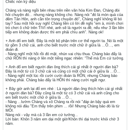
Chiếc nón kỳ diệu
Chàng và nàng ngồi bên nhau trên nền văn hóa Kim Đan, Chàng đòi
hỏi chuyện đó... nhưng nàng không cho. Nàng nói "đó là món quà của
đêm Tân Hôn, anh cần tôn trọng chuyện đó", Chàng nghĩ không lẽ bó
tay? Sau một hồi suy nghĩ Chàng liền có lời đề nghị "em à, mình chơi
trò chơi ô chữ trên TIVI nhé, anh sẽ là người ra đề, nếu như 3 lần liên
tiếp em không đoán được thì em phải chìu anh". Nàng ok!
+ Anh đố em biết. Đây là một bộ phận trên cơ thể người ta. Nó là một
từ gồm 3 chữ cái, anh cho biết trước một chữ ở giữa là …Ô…, em
đoán đi.
- Nàng nghĩ một hồi rồi đỏ mặt, nhún vai chịu thua. Chàng bảo đấy là
chữ RỐN thì nàng ớ lên một tiếng ngạc nhiên: “Thế mà Em cứ tưởng.
+ Anh đố em biết người đàn ông thích cái gì nhất ở người đàn bà?
Đây là một từ có 3 chữ cái và cũng có một chữ cái ở giữa là …Ô…
- Nàng nghĩ một lúc rồi cười cười đoán là RỐN, nhưng Chàng bảo
không phải. Chàng bảo đấy là HÔN thì nàng cười ngất ngư.
+ Bây giờ anh lại đố em nhé : Là người đàn ông thích hôn cái gì nhất
ở người đàn bà? Đây cũng là một từ có 3 chữ cái và anh cũng cho
em biết trước một chữ ở giữa là …Ô…
- Nàng ...lườm Chàng và xô Chàng ra rồi nói "đáp án bậy quá em
không nói đâu "Em thấy trên phim ... rồi! Nhưng Chàng bảo đó là từ
MÔI.
Nàng nói - vậy mà cả 3 lần em cứ tưởng...
Lời bàn: Khôn 3 năm em dại một giờ/Khôn thì dại trước khỏi chờ 3
năm.