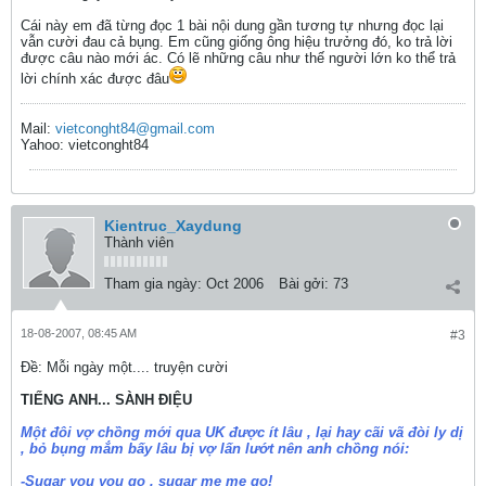
Cái này em đã từng đọc 1 bài nội dung gần tương tự nhưng đọc lại
vẫn cười đau cả bụng. Em cũng giống ông hiệu trưởng đó, ko trả lời
được câu nào mới ác. Có lẽ những câu như thế người lớn ko thể trả
lời chính xác được đâu
Mail:
vietconght84@gmail.com
Yahoo: vietconght84
Kientruc_Xaydung
Thành viên
Tham gia ngày:
Oct 2006
Bài gởi:
73
18-08-2007, 08:45 AM
#3
Ðề: Mỗi ngày một.... truyện cười
TIẾNG ANH... SÀNH ĐIỆU
Một đôi vợ chồng mới qua UK được ít lâu , lại hay cãi vã đòi ly dị
, bỏ bụng mắm bấy lâu bị vợ lấn lướt nên anh chồng nói:
-Sugar you you go , sugar me me go!