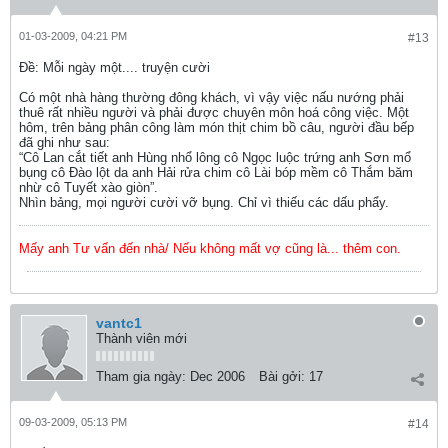
01-03-2009, 04:21 PM
#13
Ðề: Mỗi ngày một.... truyện cười
Có một nhà hàng thường đông khách, vì vậy việc nấu nướng phải
thuê rất nhiều người và phải được chuyên môn hoá công việc. Một
hôm, trên bảng phân công làm món thịt chim bồ câu, người đầu bếp
đã ghi như sau:
“Cô Lan cắt tiết anh Hùng nhổ lông cô Ngọc luộc trứng anh Sơn mổ
bụng cô Đào lột da anh Hải rửa chim cô Lài bóp mềm cô Thắm băm
nhừ cô Tuyết xào giòn”.
Nhìn bảng, mọi người cười vỡ bụng. Chỉ vì thiếu các dấu phẩy.
Mấy anh Tư vấn đến nhà/ Nếu không mất vợ cũng là... thêm con.
vantc1
Thành viên mới
Tham gia ngày:
Dec 2006
Bài gởi:
17
09-03-2009, 05:13 PM
#14