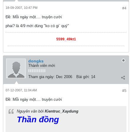
18-09-2007, 10:47 PM
#4
Ðề: Mỗi ngày một.... truyện cười
phai? là 4/9 mới đúng "ko có gi` quý"
5599_49kt1
dongks
Thành viên mới
Tham gia ngày:
Dec 2006
Bài gởi:
14
07-12-2007, 11:04 AM
#5
Ðề: Mỗi ngày một.... truyện cười
Nguyên văn bởi
Kientruc_Xaydung
Thần đồng