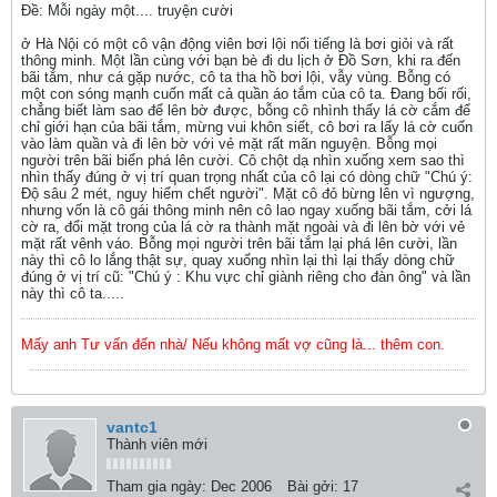
Ðề: Mỗi ngày một.... truyện cười
ở Hà Nội có một cô vận động viên bơi lội nổi tiếng là bơi giỏi và rất
thông minh. Một lần cùng với bạn bè đi du lịch ở Đồ Sơn, khi ra đến
bãi tắm, như cá gặp nước, cô ta tha hồ bơi lội, vẫy vùng. Bỗng có
một con sóng mạnh cuốn mất cả quần áo tắm của cô ta. Đang bối rối,
chẳng biết làm sao để lên bờ được, bỗng cô nhình thấy lá cờ cắm để
chỉ giới hạn của bãi tắm, mừng vui khôn siết, cô bơi ra lấy lá cờ cuốn
vào làm quần và đi lên bờ với vẻ mặt rất mãn nguyện. Bỗng mọi
người trên bãi biển phá lên cười. Cô chột dạ nhìn xuống xem sao thì
nhìn thấy đúng ở vị trí quan trọng nhất của cô lại có dòng chữ "Chú ý:
Độ sâu 2 mét, nguy hiểm chết người". Mặt cô đỏ bừng lên vì ngượng,
nhưng vốn là cô gái thông minh nên cô lao ngay xuống bãi tắm, cởi lá
cờ ra, đổi mặt trong của lá cờ ra thành mặt ngoài và đi lên bờ với vẻ
mặt rất vênh váo. Bỗng mọi người trên bãi tắm lại phá lên cười, lần
này thì cô lo lắng thật sự, quay xuống nhìn lại thì lại thấy dòng chữ
đúng ở vị trí cũ: "Chú ý : Khu vực chỉ giành riêng cho đàn ông" và lần
này thì cô ta.....
Mấy anh Tư vấn đến nhà/ Nếu không mất vợ cũng là... thêm con.
vantc1
Thành viên mới
Tham gia ngày:
Dec 2006
Bài gởi:
17