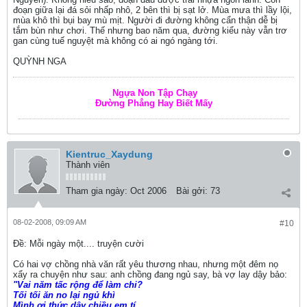
đoạn giữa lại đá sỏi nhấp nhô, 2 bên thì bị sạt lở. Mùa mưa thì lầy lội,
mùa khô thì bụi bay mù mịt. Người đi đường không cẩn thận dễ bị
tắm bùn như chơi. Thế nhưng bao năm qua, đường kiểu này vẫn trơ
gan cùng tuế nguyệt mà không có ai ngó ngàng tới.
QUỲNH NGA
Ngựa Non Tập Chạy
Đường Phẳng Hay Biết Mấy
Kientruc_Xaydung
Thành viên
Tham gia ngày:
Oct 2006
Bài gởi:
73
08-02-2008, 09:09 AM
#10
Ðề: Mỗi ngày một.... truyện cười
Có hai vợ chồng nhà văn rất yêu thương nhau, nhưng một đêm nọ
xẩy ra chuyện như sau: anh chồng đang ngủ say, bà vợ lay dậy bảo:
"Vai năm tấc rộng để làm chi?
Tối tối ăn no lại ngủ khì
Mình ơi thức dậy chiều em tí