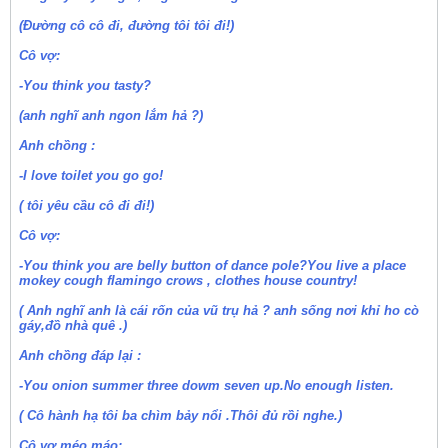
(Đường cô cô đi, đường tôi tôi đi!)
Cô vợ:
-You think you tasty?
(anh nghĩ anh ngon lắm hả ?)
Anh chồng :
-I love toilet you go go!
( tôi yêu cầu cô đi đi!)
Cô vợ:
-You think you are belly button of dance pole?You live a place
mokey cough flamingo crows , clothes house country!
( Anh nghĩ anh là cái rốn của vũ trụ hả ? anh sống nơi khỉ ho cò
gáy,đồ nhà quê .)
Anh chồng đáp lại :
-You onion summer three dowm seven up.No enough listen.
( Cô hành hạ tôi ba chìm bảy nổi .Thôi đủ rồi nghe.)
Cô vợ méo máo: