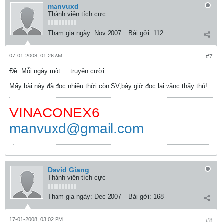
manvuxd
Thành viên tích cực
Tham gia ngày:
Nov 2007
Bài gởi:
112
07-01-2008, 01:26 AM
#7
Ðề: Mỗi ngày một.... truyện cười
Mấy bài này đã đọc nhiều thời còn SV,bây giờ đọc lại vânc thấy thú!
VINACONEX6
manvuxd@gmail.com
David Giang
Thành viên tích cực
Tham gia ngày:
Dec 2007
Bài gởi:
168
17-01-2008, 03:02 PM
#8