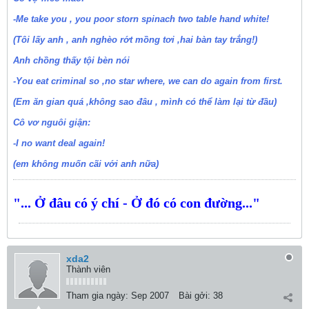
-Me take you , you poor storn spinach two table hand white!
(Tôi lấy anh , anh nghèo rớt mồng tơi ,hai bàn tay trắng!)
Anh chồng thấy tội bèn nói
-You eat criminal so ,no star where, we can do again from first.
(Em ăn gian quá ,không sao đâu , mình có thể làm lại từ đầu)
Cô vơ nguôi giận:
-I no want deal again!
(em không muốn cãi với anh nữa)
"... Ở đâu có ý chí - Ở đó có con đường..."
xda2
Thành viên
Tham gia ngày:
Sep 2007
Bài gởi:
38