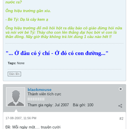
nước ra?
Ông hiệu trưởng gần xỉu.
- Bé Tý: Dạ là cây kem ạ
Ông hiệu trưởng đổ mồ hôi hột ra dấu bảo cô giáo đừng hỏi nữa
và nói với bé Tý: Thày cho con lên thẳng đại học bởi vì con là
thần đồng. Nãy giờ thầy không trả lời đúng 1 câu nào hết !!
"... Ở đâu có ý chí - Ở đó có con đường..."
Tags:
None
Dán lên
blackmouse
Thành viên tích cực
Tham gia ngày:
Jul 2007
Bài gởi:
100
17-08-2007, 11:56 PM
#2
Ðề: Mỗi ngày một.... truyện cười