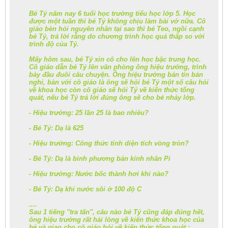
Bé Tý năm nay 6 tuổi học trường tiểu học lớp 5. Học
được một tuần thì bé Tý không chịu làm bài vở nữa. Cô
giáo bèn hỏi nguyên nhân tại sao thì bé Teo, ngồi cạnh
bé Tý, trả lời rằng do chương trình học quá thấp so với
trình độ của Tý.
Mấy hôm sau, bé Tý xin cô cho lên học bậc trung học.
Cô giáo dẫn bé Tý lên văn phòng ông hiệu trưởng, trình
bày đầu đuôi câu chuyện. Ông hiệu trưởng bán tín bán
nghi, bàn với cô giáo là ông sẽ hỏi bé Tý một số câu hỏi
về khoa học còn cô giáo sẽ hỏi Tý về kiến thức tổng
quát, nếu bé Tý trả lời đúng ông sẽ cho bé nhảy lớp.
- Hiệu trưởng: 25 lần 25 là bao nhiêu?
- Bé Tý: Dạ là 625
- Hiệu trưởng: Công thức tính diện tích vòng tròn?
- Bé Tý: Dạ là bình phương bán kính nhân Pi
- Hiệu trưởng: Nước bốc thành hơi khi nào?
- Bé Tý: Dạ khi nước sôi ở 100 độ C
....
Sau 1 tiếng "tra tấn", câu nào bé Tý cũng đáp đúng hết,
ông hiệu trưởng rất hài lòng về kiến thức khoa học của
bé và giao cho cô giáo hỏi về kiến thức tổng quát :