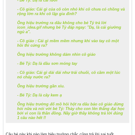
- Bé Tý: Dạ là cái lưỡi
- Cô giáo: Cái gì của cô còn nhỏ khi cô chưa có chồng và
rộng lớn ra khi cô lập gia đình?
Ông hiệu trưởng ra dấu không cho bé Tý trả lời
icon_idea.gif nhưng bé Tý đáp ngay: "Dạ, là cái giường
ngủ a".
- Cô giáo : Cái gì mềm mềm nhưng khi vào tay cô một
hồi thì cứng ra?
Ông hiệu trưởng không dám nhìn cô giáo
- Bé Tý: Dạ là dầu sơn móng tay
- Cô giáo: Cái gì dài dài như trái chuối, cô cầm một lúc
nó chảy nước ra?
Ông hiệu trưởng gần xỉu.
- Bé Tý: Dạ là cây kem ạ
Ông hiệu trưởng đổ mồ hôi hột ra dấu bảo cô giáo đừng
hỏi nữa và nói với bé Tý: Thày cho con lên thẳng đại học
bởi vì con là thần đồng. Nãy giờ thầy không trả lời đúng
1 câu nào hết !!
Cậu bé này khi nào làm hiệu trưởng chắc cũng trả lời sai tuốt