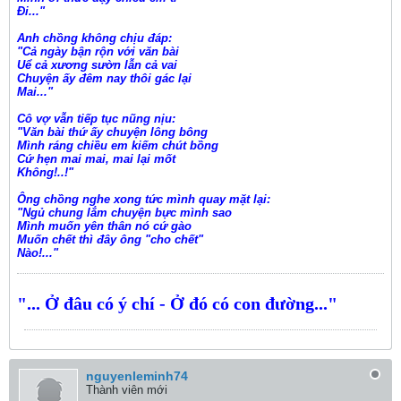
Đi..."
Anh chồng không chịu đáp:
"Cả ngày bận rộn với văn bài
Uể cả xương sườn lẫn cả vai
Chuyện ấy đêm nay thôi gác lại
Mai..."
Cô vợ vẫn tiếp tục nũng nịu:
"Văn bài thứ ấy chuyện lông bông
Mình ráng chiều em kiếm chút bồng
Cứ hẹn mai mai, mai lại mốt
Không!..!"
Ông chồng nghe xong tức mình quay mặt lại:
"Ngủ chung lắm chuyện bực mình sao
Mình muốn yên thân nó cứ gào
Muốn chết thì đây ông "cho chết"
Nào!..."
"... Ở đâu có ý chí - Ở đó có con đường..."
nguyenleminh74
Thành viên mới