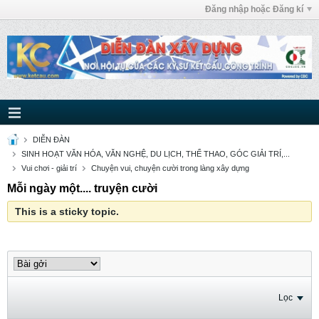
Đăng nhập hoặc Đăng kí
DIỄN ĐÀN
SINH HOẠT VĂN HÓA, VĂN NGHỆ, DU LỊCH, THỂ THAO, GÓC GIẢI TRÍ,...
Vui chơi - giải trí
Chuyện vui, chuyện cười trong làng xây dựng
Mỗi ngày một.... truyện cười
This is a sticky topic.
Lọc