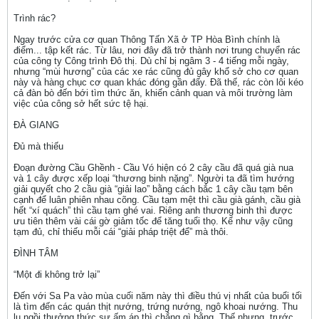
Trình rác?
Ngay trước cửa cơ quan Thông Tấn Xã ở TP Hòa Bình chính là
điểm... tập kết rác. Từ lâu, nơi đây đã trở thành nơi trung chuyển rác
của công ty Công trình Đô thị. Dù chỉ bị ngâm 3 - 4 tiếng mỗi ngày,
nhưng “mùi hương” của các xe rác cũng đủ gây khổ sở cho cơ quan
này và hàng chục cơ quan khác đóng gần đấy. Đã thế, rác còn lôi kéo
cả đàn bò đến bới tìm thức ăn, khiến cảnh quan và môi trường làm
việc của công sở hết sức tệ hại.
ĐÀ GIANG
Đủ mà thiếu
Đoạn đường Cầu Ghềnh - Cầu Vó hiện có 2 cây cầu đã quá già nua
và 1 cây được xếp loại “thương binh nặng”. Người ta đã tìm hướng
giải quyết cho 2 cầu già “giải lao” bằng cách bắc 1 cây cầu tạm bên
cạnh để luân phiên nhau cõng. Cầu tạm mệt thì cầu già gánh, cầu già
hết “xí quách” thì cầu tạm ghé vai. Riêng anh thương binh thì được
ưu tiên thêm vài cái gờ giảm tốc để tăng tuổi thọ. Kể như vậy cũng
tạm đủ, chỉ thiếu mỗi cái “giải pháp triệt để” mà thôi.
ĐÌNH TÂM
“Một đi không trở lại”
Đến với Sa Pa vào mùa cuối năm này thì điều thú vị nhất của buổi tối
là tìm đến các quán thịt nướng, trứng nướng, ngô khoai nướng. Thu
lu ngồi thưởng thức sự ấm áp thì chẳng gì bằng. Thế nhưng, trước